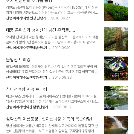
오지 민둔산의 초가을 풍경
대 오름길이 단풍길..... 오세암 뒷능선의 암봉들..... 천혜의 계곡 가야
강원도 정선의 오지 민둔산(995m)은 가리왕산(1560m)에서 산줄
동의 관문 천왕문이 발아래 아득하게 내려다 보인다. 비구름으로 닫힌
기가 내려와 비봉산으로 이어진다음 조양강이 흐르는 정선읍내에서
공룡의 줄기들..... 뒷편으로 오세암이 가을속에 자리하고 있다. 고요한
지맥이 끝을 맺는다. 오지 중의 오지이다보니 고려시대와 조선시대를
산행 이야기/지방 원정 산행기
2010.09.27
가을 산사 오세암! 마등령으로 향하는 길도 비구름이 점령~~~~~ 아
거치면서 권력의 그늘에서 멀어진 수 많은 선비들이 도피처로 삼기위
득해 보이는 설악의 암릉들..... 날이 개이면서 가야동 풍경이 잠시 선
해 숨어들었고 산 비탈마다 화전을 일구며 살아온 흔적이 여러곳에 남
명해 진다...
태풍 곤파스가 청계산에 남긴 흔적들.....
아있으며 산꼭대기에도 한서린 무덤들이 여러곳에 산재해 있다. 가리
모처럼 산책길에 나선 청계산 이미마을 등산로..... 들어서자 마자 태풍
왕산으로 이어지는 성마령에는 고려시대의 마지막 수상격인 문하시중
곤파스가 할퀴고간 흔적으로 숲은 그야말로 아수라장이다.태풍으로
의 무덤이 해발 800미터 높이에 숨어 있으며( 사람들 눈에 띄지 않도
인해 사람사는 세상만 피해를 입는 것이 아니라 이렇듯 산속의 나무들
산행 이야기/수도권남부산행기
2010.09.10
록 커다란 구덩이속에 봉분을 만들어 놓음) 민둔산 정상근처 해발
도 종류와 크기에 관계없이 성냥개비 부러지듯 뚝뚝 부러져 나가 산속
900미터 지점에는 종3품 통정대부의 무덤이 아직도 오래된 비석을
에 길이란 길은 모두 막아 놓고 있었다. 곤파스의 위력은 정말 대단....
안고 있다. 강원도 오지에서도 사람이 살기엔 너무나도 척박한..
울업산 트레킹
시민들의 안전한 휴식처로 다시 복구되려면 상당한 시일이 소요 될듯
울업산의 들머리는 여러곳이 있으나 가장 일반적으로 알려진 곳이 청
한데 아직 행정당국에서는 미처 손을 못쓰고 있는 듯~~~ 나무들이 이
심실버타운 우측 옆길이다. 청심 실버타운에 주차후 우측 이정표를 따
곳저곳에 쓰러져 들머리 조차 찾기 함들다. 난감한 산길.... ㅎ 커다란
라 내려 가면 등로가 시작 된다 신선봉 정상까지는 2.3km - 짧고 낮
산행 이야기/수도권북부산행기
2010.08.23
나무들이 정글처럼 쓰러져 산길을 가로막고 있다. 때로는 하단 통과 때
은 코스이지만 절벽위에서 청평호반을 내려다 보며 걷는 길이 일품이
로는 위로통과..... 산길이 어려운 것 보다 쓰러져 있는 굵은 나무들이
다. 들머리 어프로치 구간 우측으로 모 종교단체의 거대한 건물들이 장
안타깝다. 번개를 맞..
십이선녀탕 계곡 트레킹
락산 줄기 아래에 거대한 성처럼 서 있다. 평소에는 사람이 드문 곳이
버그하우스 엠버서더 FT로 아시아슈즈와 함께한 세번째 이야기~ 설
라 풀 한포기 나무 한그도 원시의 숲을 연상케 힐 정도로 무성하다.
악산 서부능선 아래 십이선녀탕 계곡 트레킹을 버그하우스에서 제공
500여미터 잡풀이 무성한 숲 길을 헤치고 들어서면 왼쪽으로 가파른
한 트레킹 전문화 아시아슈즈와 함께 하며 기록을 남겨 보았다.일반적
산행 이야기/설악산 탐방산행기
2010.08.12
등로가 시작된다. 오름 길에 뒤돌아본 장락산 줄기..... 장락산 능선이
인 등산코스는 이곳을 출발하여 복숭아탕을 경유~대승령을 지나 장수
홍천에서 길게 넘어 오고 있다. 첫번째 전망바위에서 만난 청평호의 시
대로 하산하는 7-8시간 코스이며 가벼운 트레킹코스는 복숭아탕에서
원한 충경 줌으로 당겨 본다. 산..
설악산의 여름풍경 , 십이선녀탕 계곡의 복숭아탕!
원점회귀하는 왕복 8KM정도의 트레일로 멋진 풍경과 폭포들....그리
명산 설악에는 이름난 계곡들이 산재해 있고 저마다의 특징을 갖고 있
고 시원한 계곡길을 걸으며 설악산의 아름다움을 경험해 볼 수 있는 재
는데 천불동의 화려함 그리고 수렴동의 담백함, 구곡담의 웅장함에 비
미있는 트레일이다. 물에 흠뻑 젖은 아시아슈즈~~ 십이선녀탕 계곡