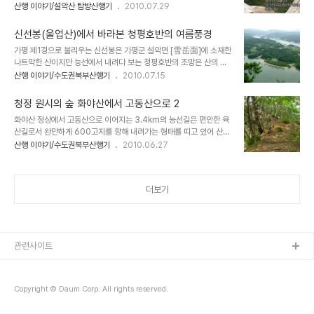
해 십이선녀탕 계곡은 선녀들이 놀던 곳이라 그런지 수줍은 듯 하면서
산행 이야기/설악산 탐방산행기
2010.07.29
트레일 입구~ 계곡 초입을 지나자 시원한 나무그늘을 따라 계곡 물소
도 미려한 멋을 지니고 있는 곳이다. 복숭아탕까지 4km 남짓 이어지
리를 들으며 걷는 트레일이 이어진다. 투명하고 맑은 계곡의 물 빛 사
는 트레일은 시원한 숲길을 따라 계곡 물소리를 들으며 가벼운 마음으
이로 스며드는 빛은 보석처럼 빛나고..... 몇 해전..
신선봉(울업산)에서 바라본 청평호반의 여름풍경
로 걷기에 좋은 곳이며 곳곳에 멋스러운 물줄기들이 폭포수를 형성하
가평 제1경으로 불리우는 신선봉은 가평군 설악면 [雪岳面]에 소재한
고 있어 여름 트레킹의 맛과 수려한 풍경을 동시에 즐길수 있는 설악의
나트막한 산이지만 능선에서 내려다 보는 청평호반의 조망은 산의 높
보고이다.
이가 (해발381m) 믿기지 않을 정도로 시원하고 탁트인 풍경을 자랑
산행 이야기/수도권북부산행기
2010.07.15
하는 곳이다. 신선이 장기를 두며 놀던곳이라 하여 신선봉이라 불리우
는데 산 아래에는 신선촌(선촌리)이라는 자연부락이 형성되어 있어 전
청정 원시의 숲 화야산에서 고동산으로 2
설을 뒷바침한다.산이 낮고 눈에 쉽게 띄지 않아 찾는이가 적은 신선봉
화야산 정상에서 고동산으로 이어지는 3.4km의 능선길은 편안한 육
은 그야말로 "작은 거인"이다. 지금도 산길은 낙엽이 쌓여 푹신하고 청
산길로서 완만하게 600고지를 향해 내려가는 형태를 띠고 있어 산책
심실버타운에서 오르는 2.4km의 등산로 우측으로 까마득한 절벽을
하는 기분으로 가볍게 걸어가면 된다. 마음을 비우고 유유자적 느린 걸
산행 이야기/수도권북부산행기
2010.06.27
형성하여 걷는 내내 푸른 청평호반과 어우러진 시원한 풍경을 바라볼
음으로 숲의 기운을 받아들이고 시원한 산바람을 맞으며 걸을 수 있는
수 있으며 신선봉 정상에서 사방팔방으로 조망되는 수 많은 높고 낮은
아름다운 능선 길이다. 삼거리 안부에서 고동산으로 향하는 길은 시우
산군들은 이 낮고 보잘것 없어 보이는 작은..
너한 그늘이 계속 된다. 잡풀이 무성한 헬기장을 지나고..... 금강송 군
더보기
락지를 지나며..... 완만한 오름을 이어가다 보면 고동산 정상이 가까워
온다. 푹신한 오솔길..... 용트림하는 거대한 소나무도 만나보고 걷다보
면..... 금새 고동산 정상에 당도한다. 고동산은 600미터의 낮은 산이
지만 정상이 암봉으로 이루어져 북한강과 두물머리까지의 조망이 일
품인 산이다. 이곳도 ..
관련사이트
Copyright © Daum Corp. All rights reserved.