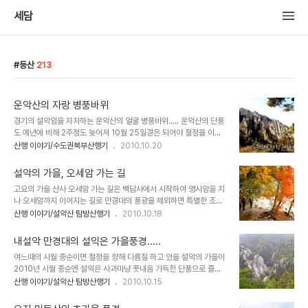
세담
등산
213
운악산의 자랑 병풍바위
경기의 설악임을 자처하는 운악산의 얼굴 병풍바위..... 운악산의 단풍
도 예년에 비해 2주정도 늦어져 10월 25일경은 되어야 절정을 이룰
것 같다. 아쉬움이 깃든 단풍이지만 운악의 얼굴다운 병풍바위의 자태
산행 이야기/수도권북부산행기
2010.10.20
는 그대로이다.
설악의 가을, 오세암 가는 길
고요의 가을 산사 오세암 가는 길은 백담사에서 시작하여 영시암을 지
나 오세암까지 이어지는 길로 만경대의 풍광을 제외하면 특별한 조망
은 없는 길이지만 깊고 고요한 숲가운데로 거니는 길은 커다랗고 깊은
산행 이야기/설악산 탐방산행기
2010.10.18
사색의 공간을 만들어 주는 산책로이다. 이 가을 마음을 비우고 맑은
정신으로 단풍 길을 걷고 싶다면 오세암으로..... 차량을 이용할경우 용
내설악 만경대의 설익은 가을풍경.....
대리에 주차후 오세암까지 진행하였다가 원점회귀하면 5시간 정도 소
여느때의 시월 중순이면 절정을 향해 다름질 하고 있을 설악의 가을이
요되며 대중교통 이용시엔 오세암에서 마등령으로 진행하여 설악동으
2010년 시월 중순엔 설익은 사과마냥 풋내음 가득한 단풍으로 즐비
로 하산 할수 있다. 마등령으로 이어지는 코스는 오세암 고요의 길과
하다. 올해엔 단풍이 늦게 든다더니..... 만경대에서 내려다본 내설악의
산행 이야기/설악산 탐방산행기
2010.10.15
마등령 비선대로 이어지는 화려한 설악풍광을 동시에 경험할수 있겠
속살덩이들도 초가을의 어설픈 풍경이다. 아마도 10월16일 주말을 깃
다. 백담사 앞의 가을 백담안내소 숲길이 시작된다. 맑은 계곡을 따라
점으로 설악의 단풍도 절정을 향한 붉은 몸짓을 하게 될것 같다. 만경
영시암까지 이어지는 길 제법 물오른 단풍들.....