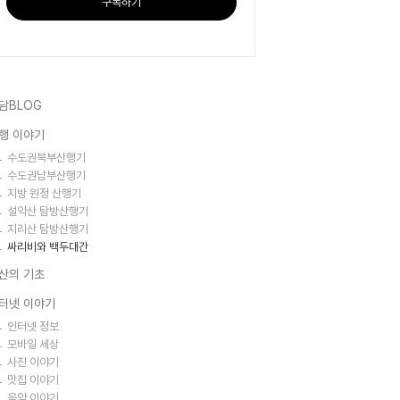
구독하기
담BLOG
행 이야기
수도권북부산행기
수도권남부산행기
지방 원정 산행기
설악산 탐방산행기
지리산 탐방산행기
싸리비와 백두대간
산의 기초
터넷 이야기
인터넷 정보
모바일 세상
사진 이야기
맛집 이야기
음악 이야기