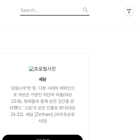
세담
‘감람나무’란 뜻. 다윗 시대의 레위인으
로 게르손 가문인 라단의 아들(대상
23:8). 형제들과 함께 성전 곳간을 관
리했다. ‘스담’과 같은 인물로 본다(대상
26:22). 세담 [Zetham] (라이프성경
사전)