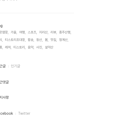
ag
운염장,
가을,
여행,
스포츠,
지리산,
리뷰,
종주산행,
식,
티스토리초대장,
팝송,
등산,
봄,
맛집,
청계산,
풍,
레져,
티스토리,
음악,
사진,
설악산,
근글
인기글
근댓글
지사항
acebook
Twitter