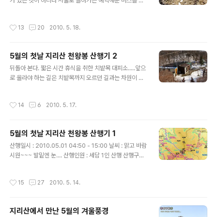
진행하면 칼바위를 지나자 마자 나타나는 삼거리, 좌측은
가 있는 것이 아니라 서울로 돌아가는 예약해둔 버스를 타
장터목대피소 직진의 가파른 코스는 천왕봉으로 바로 오르
려면 백무동 터미널로 부지런히 걸어 내려가야 한다. 하산
는 코스. 날이 밝자 지리의 아침이 서서히 열린다. 망바위..
길에 들어서 바라본 제석봉과 그 너머 주능선에도 겨울빛
작성시간
13
20
2010. 5. 18.
이 완연하다. 천왕봉 내림길에 항상 버티고 서 있는 고사목
삼형제는 언제 보아도 반갑다. 통천문엔 빙판이.......남아있
다. 몇몇 산객들이 아이젠 없이 내려오다 미끄러지고 부상
5월의 첫날 지리산 천왕봉 산행기 2
을 입기도 했다. 5월의 지리산에 아이젠이라니...ㅎㅎ 하지
글 내용
만 5월의 햇살 답게~~햇살이 많이 드는 등로엔 빙판이 없
뒤돌아 본다. 짧은 시간 휴식을 취한 치밭목 대피소.....앞으
다. 언제나 말없는 황량한 제석봉을 지난다. 장터목으로 향
로 올라야 하는 길은 치밭목까지 오르던 길과는 차원이 다
하는 사람들.....예년 이날에 비해 사람이 별로 없어 보인다.
르다. 등로도 협소하고 가파른 써레봉 암릉길도 있으며 깊
하늘아래 첫 우체통은 언제나 그자리를 지키고 섰고...... 하
고 깊은 지리산의 맛을 실감하게 되는 그런 길을 가야한다.
작성시간
14
6
2010. 5. 17.
산길도 빙판이 ..
(08시 00분 출발) 예상했던 대로 인적없는 깊은 산길엔 눈
마저 쌓여 있고 한겨울의 그것처럼 냉기서린 강풍이 몰아
친다. 조용한 산길을 가쁜 숨을 몰아쉬며 1km남짓 올라보
5월의 첫날 지리산 천왕봉 산행기 1
니 이정표도 서있고 조망이 터지기 시작한다. 아직 천왕은
글 내용
보이지 않고 중봉이 아스라하게 조망된다. 잠시 등로를 벗
산행일시 : 2010.05.01 04:50 - 15:00 날씨 : 맑고 바람
어나 전망바위에 올라서자 저 멀리 산허리 아래에 천왕과
시원~~~ 발밑엔 눈.... 산행인원 : 세담 1인 산행 산행구간 :
가장 근접한 마을 중산리가 보인다. 펼쳐진 5월의 지리산
유평리 위 아랫새재 - 대원사갈림길 - 무제치기폭포 - 치밭
풍경도 겨울의 그것과 다를바가 없다. 구상나무 사이로 보
목산장 - 써리봉 - 중봉 - 천왕봉 - 장터목대피소 - 소지봉
작성시간
15
27
2010. 5. 14.
이는 중봉~~구상나무 덕에 ..
- 하동바위 - 백무동 ( 약 17km 내외) 4월30일 자정을 기
해 지리산 주능선의 출입 통제가 해제된다. 매년 이 날이면
많은 산꾼들이 지리산으로 달려 가게 되는데 두달여 출입
지리산에서 만난 5월의 겨울풍경
이 금지되어 사람이 다닐수 없었던 주능선 길을 밟고 싶기
글 내용