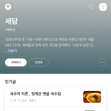
검색하기
티스토리
세담
구독자
0
‘감람나무’란 뜻. 다윗 시대의 레위인으로 게르손 가문인 라단의 아들
(대상 23:8). 형제들과 함께 성전 곳간을 관리했다. ‘스담’과 같은 인
물로 본다(대상 26:22). 세담 [Zetham] (라이프성경사전)
...더보기
구독하기
방명록
신고하기 레이어
열기
인기글
국수의 지존 , 청계산 옛골 국수집
9
63
조회
1