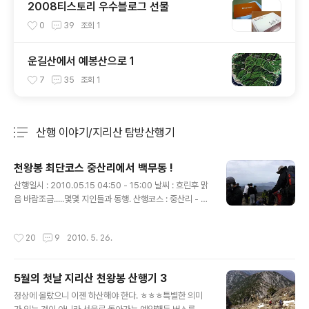
2008티스토리 우수블로그 선물
0
39
조회
1
운길산에서 예봉산으로 1
7
35
조회
1
산행 이야기/지리산 탐방산행기
분류 전체보기
주요 글 목록
천왕봉 최단코스 중산리에서 백무동 !
글 내용
산행일시 : 2010.05.15 04:50 - 15:00 날씨 : 흐린후 맑
음 바람조금.....몇몇 지인들과 동행. 산행코스 : 중산리 - 칼
바위 - 로타리대피소 - 천왕봉 - 장커목 - 소지봉 - 참샘 -
하동바위 - 백무동 전체 약 13km 구간으로 천왕봉(1915
작성시간
20
9
2010. 5. 26.
m)을 최 단거리,최단시간에 오를수 있는 루트로서 초보자
도 무난하게 도전해 볼수 있는 구간이다. 새벽시잔 중산리
탐방소의 고요함 날이 밝으면 순듀류로 가는 셔틀버스가
5월의 첫날 지리산 천왕봉 산행기 3
운행되므로 초심자들은 순두류까지 이동하여 천왕봉에 도
글 내용
전한다면 좀더 수월하게 정상에 도달할수 있다 30분 정도
정상에 올랐으니 이젠 하산해야 한다. ㅎㅎㅎ특별한 의미