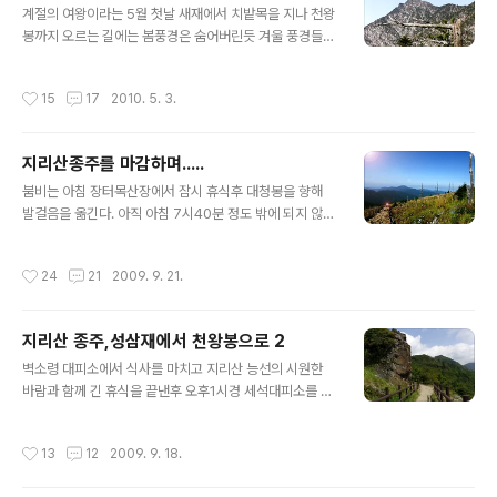
도하고 숨어있던 지리의 품으로 자신이 안겨들고 싶은 마
계절의 여왕이라는 5월 첫날 새재에서 치밭목을 지나 천왕
음때문이리라.... 4월30일 서초동 남부 터미널에서 진주행
봉까지 오르는 길에는 봄풍경은 숨어버린듯 겨울 풍경들만
고속버스에 탑승하여 원지에 가서 하차한다. 원지에서 택
가득했다. 경방기간이 끝나는 날 새벽에 찾은 지리산 산행
시합승 문제로 중산리를 포기하고 대원사..
기는 다음편에 이어집니다.
작성시간
15
17
2010. 5. 3.
지리산종주를 마감하며.....
글 내용
붐비는 아침 장터목산장에서 잠시 휴식후 대청봉을 향해
발걸음을 옮긴다. 아직 아침 7시40분 정도 밖에 되지 않았
는데 해발1600미터가 넘는 장터목 대피소엔 산객들이 계
속 불어나고 있다..... 가파른 돌계단을 올라 제석봉을 지난
작성시간
24
21
2009. 9. 21.
다. 벌써 제석봉엔 가을 풍경이 가득하고..... 오이풀과 구절
초같은 야생화들이 지천으로 피어 고사목의 무덤인 제석봉
을 아름답게 한다. 제석봉 전망데크엔 단체산객들로 가득
지리산 종주,성삼재에서 천왕봉으로 2
하고..... 1800미터가 넘는 지점에서도 오만해 보이는 천왕
글 내용
봉이 저만치 서 있다. 천왕봉이 700미터 남은 구간.....가을
벽소령 대피소에서 식사를 마치고 지리산 능선의 시원한
풍경이 이미 들어와 앉았다. 천왕으로 향하는 문 "통천문 1
바람과 함께 긴 휴식을 끝낸후 오후1시경 세석대피소를 향
814m"은 단체산객들로 정체현상이 일어나고..... 통천문
해 다시 길을 나선다. 비구름도 물러나고 하늘은 다시 맑아
을 지나 천왕봉의 아침을 뒤돌아 보자 언제나 고고한 구상
졌지만 개스층이 조금 두터운 편이다. 벽소령을 나서는 길
작성시간
13
12
2009. 9. 18.
나무는 그자..
은 산상 산책로 처럼 편안한길이 초반에 이어진다. 덕평봉
까지는 완만한 경사가 이어져 비교적 편안한 산행길을 걷