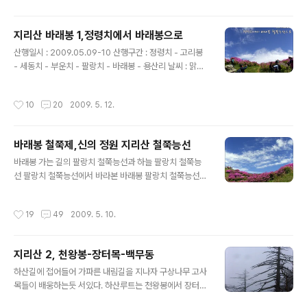
이 더 가까이에 와 있다. 산 길을 따라 흐드러진 철쭉들이
..... 팔랑치로 가는 길은 마치 정원사가 다듬어 놓은듯 철쭉
지리산 바래봉 1,정령치에서 바래봉으로
꽃들이 소담스럽다. 나무가 드문 초원지대라 하늘이 열려
글 내용
있고 발아래 풍경들이 장관을 이룬다. 팔랑치가 가까워지
산행일시 : 2009.05.09-10 산행구간 : 정령치 - 고리봉
며 바래봉 철쭉제에 참가한 산객들도 점점 많아지고..... 이
- 세동치 - 부운치 - 팔랑치 - 바래봉 - 용산리 날씨 : 맑고
어지는 능선길마다 한편의 그림이 계속 연출되는듯~~~ 고
화장...... 교통수단 : 분당 푸른산악회 버스이용 지리산 배래
사목과도 어우러진 철쭉꽃 군락..... 짙은 분홍빛과 푸른 하
봉 철쭉이 절정에 치다르고 있다. 주말 성삼재나 정령치로
작성시간
10
20
2009. 5. 12.
늘 , 하아얀 구름들이 어우러져 ..
이동하여 인월방향으로 하산할 계획을 세웠으나 구례구 기
차편을 확보하지 못해 수소문 끝에 분당푸른 산악회의 무
박 산행코스를 발견....난생처음 산악회 버스를 이용해 산행
바래봉 철쭉제,신의 정원 지리산 철쭉능선
을 떠났다. 정령치에서 바래봉 구간은 지리산 서북능선의
글 내용
일부로서 해발 1000-1300미터급의 봉우리들이 길게 연
바래봉 가는 길의 팔랑치 철쭉능선과 하늘 팔랑치 철쭉능
결되어 있으며 초보들도 탐방이 충분한 그리 힘들지 않은
선 팔랑치 철쭉능선에서 바라본 바래봉 팔랑치 철쭉능선
종주 구간이다. 능선길 내내 우측으로는 지리산의 주능선
철쭉과 산객들.....
과 천왕봉을,좌측으로는..
작성시간
19
49
2009. 5. 10.
지리산 2, 천왕봉-장터목-백무동
글 내용
하산길에 접어들어 가파른 내림길을 지나자 구상나무 고사
목들이 배웅하는듯 서있다. 하산루트는 천왕봉에서 장터목
에 내려서 늦은 아침식사를 하고 백무동으로 하산하여 서