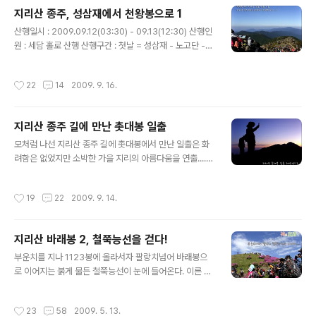
게 된다. 예측대로 산객들이 붐비지 않는다. 한시간에 한팀
지리산 종주, 성삼재에서 천왕봉으로 1
정도를 조우할 뿐 지리의 능선길을 조용히 즐길수 있다. 덕
글 내용
평봉 가는길 우측의 지리산 사면의 V자 계곡을 내려다 보
산행일시 : 2009.09.12(03:30) - 09.13(12:30) 산행인
며 ..... 이곳부터 덕평봉까지 오르막길이 시작된다. 길가에
원 : 세담 홀로 산행 산행구간 : 첫날 = 성삼재 - 노고단 -
서 편안한 휴식을 취하고 있는 산객들을 지나 숲속 길로 접
임걸령 - 노루목 - 화개재 - 토끼봉 - 연하천대피소 - 형제
어든다. 별 특징 없는 덕평봉을 지나자 마자 시원한 물맛과
봉 - 벽소령대피소 - 칠선봉 - 영신봉 - 세석대피소 (1박)
작성시간
22
14
2009. 9. 16.
휴식의 즐거움을 누릴수 있는 선비..
둘째날 = 촛대봉 - 연하봉 - 장터목대피소 - 제석봉 - 천왕
봉 - 법계사 - 칼바위 - 중산리주차장 전체구간거리 : 약 3
6km내외 불현듯 지리산으로 떠나고 싶어졌다. 빗방울이
지리산 종주 길에 만난 촛대봉 일출
부슬부슬 떨어지고 있어 갈등도 있었지만 지도와 배낭을
글 내용
준비하고 지리산 종주산행을 위해 심야에 운행하는 버스에
모처럼 나선 지리산 종주 길에 촛대봉에서 만난 일출은 화
몸을 실었다....... 지리산 종주의 시작점인 성삼재에 새벽 0
려함은 없었지만 소박한 가을 지리의 아름다움을 연출.....
3;30분 당도하자 지리의 초가을을 알리려는듯 부슬비가
마음까지 정화해 줄듯한 소박한 일출 경관은 지리의 아침
내리고 있다..
을 조용히 열어 주었다. 지리산 능선을 넘어 붉은 기운이
작성시간
19
22
2009. 9. 14.
............. 뒤돌아본 반야봉과 지나온 주능선에도 여명이 밝
아 오고 있다. 붉은 기운은 운무에 가려 쉽게 얼굴을 드러내
지 못하고..... 지리의 봉우리 하나 하나마다 모습을 서서히
지리산 바래봉 2, 철쭉능선을 걷다!
드러낸다. 일출을 맞는 산객들은 저마다 진지한 표정으로
글 내용
카메라를 들고.... 북쪽 하늘의 옅게 붉어오는 기운을 담아
부운치를 지나 1123봉에 올라서자 팔랑치넘어 바래봉으
낸다. 드디어 어둡고 긴 운무의 띠 속에서 붉은 태양은 서서
로 이어지는 붉게 물든 철쭉능선이 눈에 들어온다. 이른 시
히 오르고..... 사과를 닮은 소박한 태양이 수줍게 얼굴을 드
간에 도착하여 바래봉 철쭉제 기간이지만 생각보다 인파가
러낸다. 탐스런 태양은 그렇게 오르고..... 지리의 하루를..
많지 않아 다행이다. 초원으로 이루어진 바래봉능선을 따
작성시간
23
58
2009. 5. 13.
라 철쭉길을 걷는다. 철쭉능선에 올라서자 지리산 천왕봉