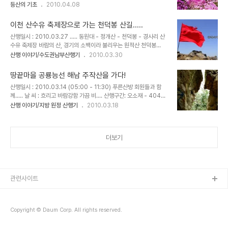
취산등으로 장거리 여행을 떠나야 했지만 수년전 부터 수도권에 소재
등산의 기초
2010.04.08
달래 능선으로 진행하여 국사봉 진달래 능선으로 하산 하여도 좋고 초
한 강화도 고려산에서도 능선을 따라 흐드러진 진달래 군락을 만날수
보자들은 가벼운 차림으로 옥녀봉까지만 다녀와도 좋은 곳이다. 교통
있게 되었다. 덕분에 4월이면 강화도에서 조용히 펼쳐지는 진달래 축
편 - 양재역 7번출구 4..
이천 산수유 축제장으로 가는 천덕봉 산길.....
제와 등산을 동시에 즐길수 있게 되어 수도권 여행자들의 맘을 설레이
산행일시 : 2010.03.27 ..... 동원대 - 정개산 - 천덕봉 - 경사리 산
게 한다. 2010년 강화도 고려산 진달래 축제는 4월10일에 시작하여
수유 축제장 바람의 산, 경기의 소백이라 불리우는 원적산 천덕봉
4월25일 마감하게 되는데 등산코스는 국화리 마을회관에을 들머리
(634m)에서..... 이천 산수유 축제는 4월2일 부터 시작되기에 만개
산행 이야기/수도권남부산행기
2010.03.30
로 하여 고려산 정상을 우회하고 잔달래능선과 낙조봉을 지나 미꾸리
한 산수유꽃을 볼 수는 없었지만 봄기운 가득한 천덕봉 산길에서 행복
고개로 하산하는 코스가 가장 일반적이며 전체구간 6.3km정도에 3
했던 곳. 이천 산수유 축제장으로 가는 천덕봉 산길.....
시간 30분 정도 소요되고 원점회귀가 가능한 ..
땅끝마을 공룡능선 해남 주작산을 가다!
산행일시 : 2010.03.14 (05:00 - 11:30) 푸른산방 회원들과 함
께..... 날 씨 : 흐리고 바람강함 가끔 비.... 산행구간: 오소재 - 404봉
-412봉_427봉- 주작삼거리 - 작천소령 - 주작산휴양림 ( 약 8km)
산행 이야기/지방 원정 산행기
2010.03.18
한반도의 땅끝마을,전라남도 해남에 소재한 명산 주작산은 덕룡산과
더물어 땅끝기맥에서 빼어난 암릉으로 산객들의 마음을 설레이게 하
는 곳이다.해발429미터의 낮은 산이지만 작은공룡능선,혹은 해남용
더보기
아장성이라는 애칭으로 불리울정도로 아기자기한 암릉이 길게 이어져
있으며 난이도 또한 만만치 않은 곳으로 능선에서 펼쳐진 남해바다를
바라보며 걷는 길이 일품이다. 오소재 앞의 주작산 안내도 오소재 들머
리 이정표 가파른 계단구간을 지나 404봉에 도착하자 땅끝기맥임을
알수 있다...
관련사이트
Copyright © Daum Corp. All rights reserved.