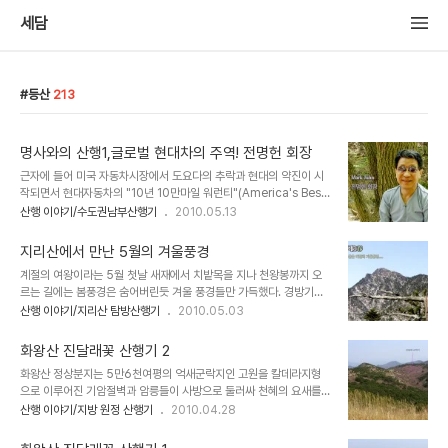
세담
등산
213
명사와의 산행1,글로벌 현대차의 주역! 전명헌 회장
근자에 들어 미국 자동차시장에서 도요다의 추락과 현대의 약진이 시
작되면서 현대자동차의 "10년 10만마일 워런티"(America's Best
Warranty)제도가 새로이 이슈가 되었고 급기야 도요다,미쓰비시 같
산행 이야기/수도권남부산행기
2010.05.13
은 회사들이 마치 현대차의 위험한 전유물 같았던 "America's Best
Warranty"를 벤치마킹하여 도입하기 시작하고 있다. 인생의 대부분
지리산에서 만난 5월의 겨울풍경
을 해외시장에서 현대자동차 수출의 선봉에 섰고 글로벌 현대자동차
계절의 여왕이라는 5월 첫날 새재에서 치밭목을 지나 천왕봉까지 오
의 주역이었던 전명헌회장은 바로 "10년10만마일 워런티"를 기획하
르는 길에는 봄풍경은 숨어버린듯 겨울 풍경들만 가득했다. 경방기간
고 만들어 낸 실질적인 주인공이다. 원터골 주차장에서 만나 진달래 능
이 끝나는 날 새벽에 찾은 지리산 산행기는 다음편에 이어집니다.
산행 이야기/지리산 탐방산행기
2010.05.03
선으로 산행을 시작~~ 시원시원하고 멋진 인상에 나이를 느낄수 없는
외모~~바리톤 음성의 중후한 목소리까지 ..... 치열한 젊은 날을 해외
에서 대부분 보냈..
화왕산 진달래꽃 산행기 2
화왕산 정상분지는 5만6천여평의 억새군락지인 고원을 칼데라지형
으로 이루어진 기암절벽과 암릉들이 사방으로 둘러싸 천혜의 요새를
이루고 있으며 삼국시대 비화가야(창녕가야)의 전략적 요충지 였다.
산행 이야기/지방 원정 산행기
2010.04.28
화왕산성[火旺山城] 동문 좌측으로 보이는 허준 촬영지와 진달래 군
락지....진달래 군락지가 화려한 분홍빛은 보이지 않아 아쉬움을 더한