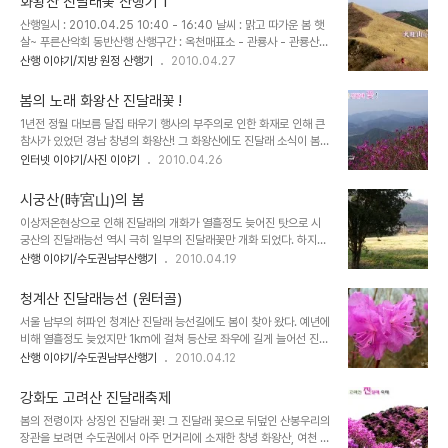
화왕산 진달래꽃 산행기 1
다. 동문에서 성곽을 따라 올라오는 길 너머 관룡산과 영취산이 한눈에
산행일시 : 2010.04.25 10:40 - 16:40 날씨 : 맑고 따가운 봄 햇
보인다. 동문과 우물 뒤편으로 높다랗게 솓구쳐 있는 바위가 지난해 화
살~ 푸른산악회 동반산행 산행구간 : 옥천매표소 - 관룡사 - 관룡산 -
재 참사에 인사사고가 많았던 "배바위"다. 분화구 길따라 화왕의 넓은
청간재 - 진달래능선 - 화왕산정상 - 서문 - 배바위 - 제3등산로 - 정
산행 이야기/지방 원정 산행기
2010.04.27
고원을 지나다 보니 어느새 정상이 500미터...... 750봉 넘어 뒤편에
자쉼터 - 삼림욕장 - 자하곡매표소 , 약 10km내외 1년여전 대형화재
정상이 보인다. 분화구 안쪽으로 펼쳐진 5만여평의 억새밭 가장자리
로 인한 참사가 있었던 억새의 고원 화왕산! 고대국 가야와 왜란당시
에는 여린 진달래들이 사면 곳곳에 피어있..
봄의 노래 화왕산 진달래꽃 !
홍의장군 곽재우의 흔적을 담고 있는 경남 창녕의 화왕산(756m)은
1년전 정월 대보름 달집 태우기 행사의 부주의로 인한 화재로 인해 큰
봄이면 붉은 진달래 흐드러진 능선들이 산객을 유혹한다. 하지만 봄 일
참사가 있었던 경남 창녕의 화왕산! 그 화왕산에도 진달래 소식이 봄을
기가 불량했던 올해에는 예년의 화왕산 진달래에 비해 장관을 이루지
몰고 왔다.하지만 1년전 사고의 흔적은 온데간데 없고 무심한 억새들
인터넷 이야기/사진 이야기
2010.04.26
는 못한것 같다. 화왕산 개념도를 만들어 보았다.(지도출처 : 네이버)
만 바람에 흔들리는 능선따라 예년에 비해 곱지 못한 진달래 꽃들이 자
옥천매표소에서 잠시 오르다 보면 만나게 되는 화왕산 안내판. 경상남
리를 지키고 있었다. 관룡산 오름길에 바라다본 화왕산. 관룡산 좌측의
도..
시궁산(時宮山)의 봄
구현산 능선 허준셋트장 앞의 진달래 군락지(사면)도 냉해를 입어서인
이상저온현상으로 인해 진달래의 개화가 열흘정도 늦어진 탓으로 시
지 진달래 빛깔이 곱지못하고..... 화왕산으로 오르는 능선길에도 간간
궁산의 진달래능선 역시 극히 일부의 진달래꽃만 개화 되었다. 하지만
이 피어난 진달래들이 ..... 화왕산 능선에서 웅장한 비슬산을 바라보며
더디게 찾아오는 봄에도 등산로 곳곳에 야생화들을 피워놓아 시궁산
산행 이야기/수도권남부산행기
2010.04.19
피어난 진달래..... 안부에는 제법 흐드러진 진달래 군락이 있고 푸른하
의 봄 풍경은 외롭지 않았다. (시궁산 : 용인시 이동면에 소재한 높이
늘과 진달래가 대조를 이룬다. 화왕산 정상으로 향하는 길에도 진달래
514m의 육산으로 산정상에 선녀들이 목욕했던 연못이 있었다는 전
가 예년처럼 붉게 피..
청계산 진달래능선 (원터골)
설을 간직한 곳으로서 정상에서 바라보는 송전저수지의 풍경과 낙조
서울 남부의 허파인 청계산 진달래 능선길에도 봄이 찾아 왔다. 예년에
는 가히 일품이어서 "어비낙조(넓은 어비리저수지 석양의 낙조)"라 하
비해 열흘정도 늦었지만 1km에 걸쳐 등산로 좌우에 길게 늘어선 진달
여 용인팔경중 제2절경으로 알려져 있다. 추천산행 산행코스 : 굴암
래꽃 길.....지난 주말(04.10 토) 약1/3정도만 개화가 되었지만 15일
산행 이야기/수도권남부산행기
2010.04.12
리-삼봉산-시궁산-471봉-애덕고개-거문정 (4~5시간 소요) 471
이후 만개가 될것 같다. 장거리 여행을 떠나지 않고도 흐드러진 진달래
봉에서 애덕고개까지 이어지는 진달래 군락지는 봄마다 화려한 꽃길
군락을 만날수 있는 곳 청계산 원터골 진달래능선.....가벼운 차림으로
을 열어주며 송전지와 용인남부 일대의 조망이 시원한 곳..
강화도 고려산 진달래축제
도 충분히 봄산행의 여유를 즐겨볼 수 있는 곳이다. 원터골에서 하차하
봄의 전령이자 상징인 진달래 꽃! 그 진달래 꽃으로 뒤덮인 산봉우리의
여 들머리로 진입후 우측이정표"서울시우수조망명소" 방향의 오른쪽
장관을 보려면 수도권에서 아주 먼거리에 소재한 창녕 화왕산, 여천 영
계단길을 따라 오르다 소나무숲을 지나면 금새 진달래 능선길이다. 진