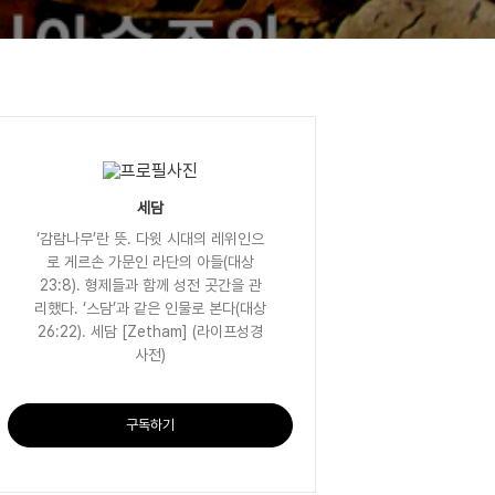
세담
‘감람나무’란 뜻. 다윗 시대의 레위인으
로 게르손 가문인 라단의 아들(대상
23:8). 형제들과 함께 성전 곳간을 관
리했다. ‘스담’과 같은 인물로 본다(대상
26:22). 세담 [Zetham] (라이프성경
사전)
구독하기