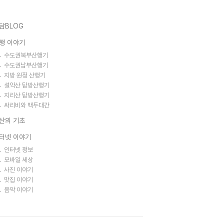
담BLOG
행 이야기
수도권북부산행기
수도권남부산행기
지방 원정 산행기
설악산 탐방산행기
지리산 탐방산행기
싸리비와 백두대간
산의 기초
터넷 이야기
인터넷 정보
모바일 세상
사진 이야기
맛집 이야기
음악 이야기