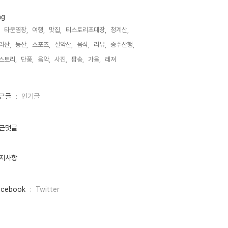
ag
타운염장,
여행,
맛집,
티스토리초대장,
청계산,
리산,
등산,
스포츠,
설악산,
음식,
리뷰,
종주산행,
스토리,
단풍,
음악,
사진,
팝송,
가을,
레져,
근글
인기글
근댓글
지사항
acebook
Twitter