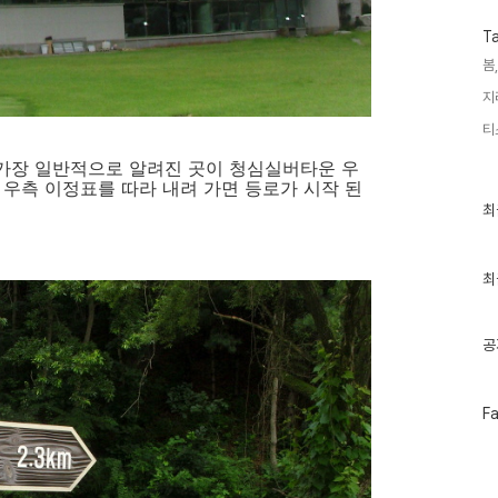
T
봄,
지
티
가장 일반적으로 알려진 곳이 청심실버타운 우
 우측 이정표를 따라 내려 가면 등로가 시작 된
최
최
근
글
과
인
최
기
글
공
페
F
이
스
북
트