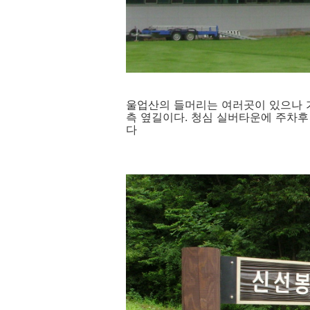
울업산의 들머리는 여러곳이 있으나 
측 옆길이다. 청심 실버타운에 주차후
다