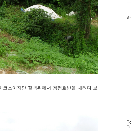
위
터
플
러
Ar
그
인
Ca
 낮은 코스이지만 절벽위에서 청평호반을 내려다 보
방
To
문
To