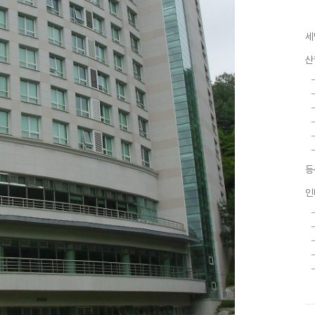
세
산
등
인