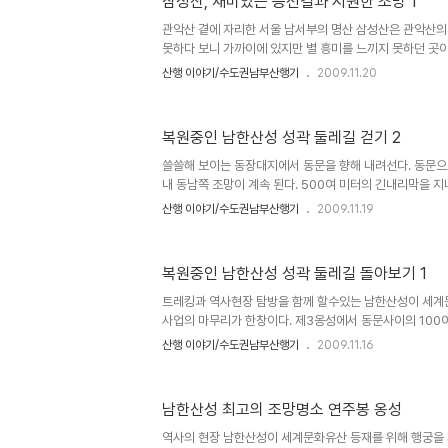
삼성산, 재미있는 능선길과 시원한 조망 1
얀 눈 위를 지나간 흔적이 선명하고.... 제1 암봉에 올라서
만..... 오늘은 스모그 현상이 심하여 제1암봉에서 바라본 서.
관악산 곁에 자리한 서울 남서부의 명산 삼성산은 관악산의
못하다 보니 가까이에 있지만 별 흥미를 느끼지 못하던 곳
하게 한번도 오르지 못한 산이었는데 초겨울 산행지로 부담
산행 이야기/수도권남부산행기
2009.11.20
되었다. 삼성산을 뒷산처럼 매일 드나들던 산꾼들에게 부탁
행..... 기대이상의 풍경과 아름다운 모습 그리고 시원한 조
을 실감한 하루였다. 기온이 영하로 내려간 날이지만 한번
복원중인 남한산성 성곽 둘레길 걷기 2
위해 분당에서 안양을 지나 호압터널 근처의 길 우측에서 들
락거리는 낙엽길을 밟으며 오르는 길엔 약수터가 세곳이나
쓸쓸해 보이는 동장대지에서 동문을 향해 내려선다. 동문으
정........
내 동남쪽 조망이 계속 된다. 500여 미터의 긴내리막을 지
으로 향하는 능선의 하늘 산성 성곽길은 홀로 걷는 이들이 
산행 이야기/수도권남부산행기
2009.11.19
기에..... 굽이 굽이 산허리를 따라 이어지는 성곽길 동문
어 있다. 황진이의 전설이 담긴 송암정을 지나면 바로 동문이
을 내려서면 다시 오르막이 남문으로 이어진다. 오르막 길 전에
복원중인 남한산성 성곽 둘레길 돌아보기 1
때마다 시신을 계곡에 버렸다고.... 오르막 성곽길을 따라 
사와 지나온 북쪽 성곽이 한눈에 들어 온다. 요새같은 망월사
트레킹과 역사현장 탐방을 함께 할수있는 남한산성이 세계
사업의 마무리가 한창이다. 제3옹성에서 동문사이의 100
제2남옹성은 복원 마무리 작업이 진행중이다. 늦어도 내
산행 이야기/수도권남부산행기
2009.11.16
성곽길과 행궁을 비롯한 문화재들을 만날수 있게 되었다. 약
디에서 시작해도 좋은데 보통 남문에서 시작하여 남문으로
퀴도는 코스가 일반적이다. 울창한 소나무 숲길을 따라 남
남한산성 최고의 조망명소 연주봉 옹성
를 향해 오른다. 보통 남문에서 성곽 안쪽의 계단길을 따라
뒤편길로 오르면 울창한 숲길이 계속된다. 남한산성의 지휘
역사의 현장 남한산성이 세계문화유산 등재를 위해 행궁을