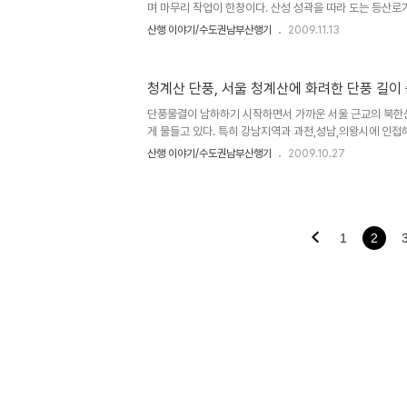
카메라 놀이좀 하고 성벽..
며 마무리 작업이 한창이다. 산성 성곽을 따라 도는 등산로
성곽일주가 가능하게 되었는데 산성 곳곳에 볼거리와 역사
산행 이야기/수도권남부산행기
2009.11.13
둘레 복원을 위해 잡목을 제거하는등 대대적인 정비에 나서
7km정도의 탐방로가 이어지는데 그 중 가장 빼어난 조망
외곽을 따라 돌다보면 만나게 되는 연주봉 옹성이라 하겠다.
청계산 단풍, 서울 청계산에 화려한 단풍 길이
이 시원하게 조망되는데 북한산,도봉산,남산,관악산등 서울
다. 날씨가 맑은 날엔 북동쪽으로 200여리나 떨어진 운
단풍물결이 남하하기 시작하면서 가까운 서울 근교의 북한
으로 용문산과 백운봉능..
게 물들고 있다. 특히 강남지역과 과천,성남,의왕시에 인접
산행길도 부담이 없는 곳으로서 장거리 이동이나 험난한 
산행 이야기/수도권남부산행기
2009.10.27
기한 초보 등산인들에게 단풍과 등산을 부담 없이 즐길수 있
산에서 가장 아름다운 단풍길은 옛골에서 혈읍재로 올라가는
약수를 지나 10여분 오르다 보면 좌측으로 군락을 이루고 
엽수들과 어우러져 청계산 가을 숲을 빛나게 하고 있고 올
1
2