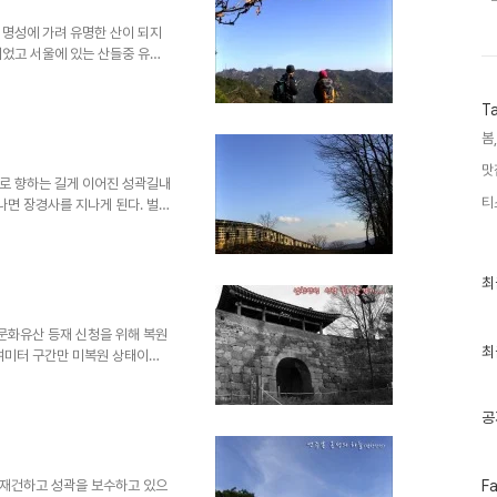
자 시원한 조망이 펼쳐진다. 하지
.
 명성에 가려 유명한 산이 되지
이었고 서울에 있는 산들중 유일
없는 산행지를 고르다 보니 낙점
하여 모처럼 나선 삼성산 산
T
망에 작지만 아름다운 산! 삼성산
도 가보지 못한 삼성산을 맛보기
봄,
머리를 잡는다. 이곳 저곳 바스
맛
 있었지만 모두가 음용부적합 판
로 향하는 길게 이어진 성곽길내
티
나면 장경사를 지나게 된다. 벌봉
많다. 조용한 사색의 길이기도 하
까지의 길은 성곽 안으로만 연결되
다. 내려다 본 동문 풍경 동문
최
최
 좌측으로 시구문이 .....박해
근
올라 뒤돌아 보면 동문에서 망월
글
를 줌으로 당겨보니 ..
과
문화유산 등재 신청을 위해 복원
인
최
여미터 구간만 미복원 상태이고
기
년부터는 새롭게 단장된 남한산성
글
 7km정도의 성곽 둘레길은 어
공
 원위치하여 성곽둘레길을 한바
한산성의 상징과도 같은 수어장대
 오르게 되는데 주차장에서 행궁
본부 수어장대. 이곳에서 잠시
페
 재건하고 성곽을 보수하고 있으
F