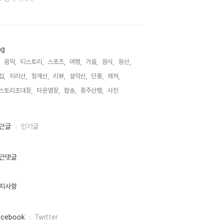
ag
음악,
티스토리,
스포츠,
여행,
가을,
음식,
등산,
집,
지리산,
청계산,
리뷰,
설악산,
단풍,
레져,
스토리초대장,
타운염장,
팝송,
종주산행,
사진,
근글
인기글
근댓글
지사항
acebook
Twitter