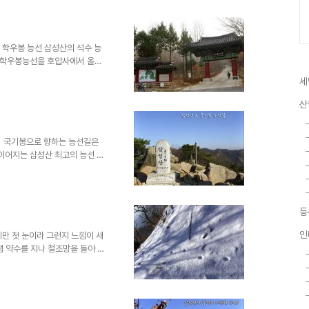
코스가 있고 독수리의 머리에 해
 인천 송도까지 조망된다. 산행
암봉 - 335봉 - 병목안공원주차
조망은 보통! 병목안 시민공원에..
 - 학우봉 능선 삼성산의 석수 능
~ 학우봉능선을 호압사에서 올라
산로..... 삼거리에서 우측 오
세
늘 산객들이 많은 곳이다. 삼거
 시원한 조망이 보장되는 절벽위~
산
양의 바위~ 고양이 같기도 하고
하다. 호암산에서 바라본 시흥
로 당겨..
서 국기봉으로 향하는 능선길은
이어지는 삼성산 최고의 능선 등
트 포장도로를 만나게 되는데 우
면 숲속으로 등산로가 다시 이어
오르다 보면 커다란 바위가 문처럼
서면 아름다운 관악산 팔봉능선이
등
그리고 바라산 능선길이 선명하고
릉길 내내 이어지고.... 뒤돌
인
지만 첫 눈이라 그런지 느낌이 새
샘 약수를 지나 철조망을 돌아 서
없는 급경사 길이지만 시원한 조
았지만 늘 그늘이지고 계단하나 없는
린 눈들이 오름길 내내 쌓여있다.
자욱이지 산고양이 발자욱인지....하