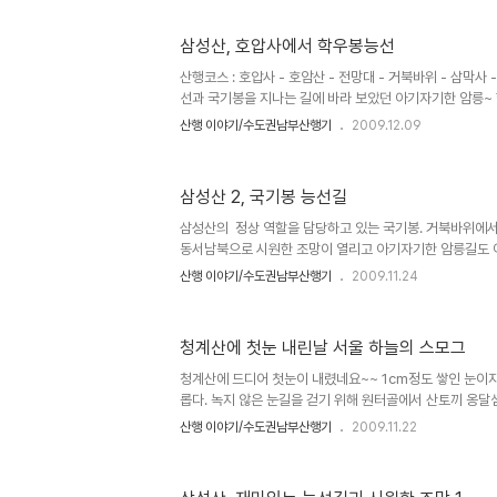
출발하여 U자형 능선을 돌아 원점회귀할수 있는 멋진 등산
당하는 수암봉에서는 시화호와 서해바다의 멋진 풍광 그리고
삼성산, 호압사에서 학우봉능선
코스 : 병목안공원주차장 - 관모봉 - 태을봉 - 슬기봉 - 수
장 소요시간 5시간 , 날씨 : 바람강하고 , 영하의 기온~~ 
산행코스 : 호압사 - 호암산 - 전망대 - 거북바위 - 삼막사
선과 국기봉을 지나는 길에 바라 보았던 아기자기한 암릉
지나 보았다. 호암산문을 지나 잠시 오르면 호압사 우측으로 등
산행 이야기/수도권남부산행기
2009.12.09
름길로 소나무 숲이 울창하다. 서울과 안양사이에 있다보니 
리 이정표 호암산까지의 짧은 구간에 가파른 오르막길.....
하늘이 흐려 시계가 열리지 않는다. 중앙에 기묘한 동물 모
삼성산 2, 국기봉 능선길
외계인 같기도 하고.... 줌으로 당겨보니 그모습이 더 기괴
동..... 조금전 지나온 호압사가 절벽 발아래 까마득..... 줌으
삼성산의 정상 역할을 담당하고 있는 국기봉. 거북바위에
동서남북으로 시원한 조망이 열리고 아기자기한 암릉길도 
산로이다. 거북바위를 지나면 삼성산 정상으로 향하는 시멘
산행 이야기/수도권남부산행기
2009.11.24
측으로 내려가면 삼막사가 있고 좌측으로 잠시 진행하다보
진다.] 시멘트길 오른쪽으로 숲길이..... 가파른 돌길 을 
서 있다. 삼성문이라고 불러보고.... 국기봉 능선에 올라
청계산에 첫눈 내린날 서울 하늘의 스모그
한눈에 펼쳐진다. 멀리 동쪽으로는 수원광교산과 백운산 
우측으로 의왕의 모락산이 잘 보인다. 기기묘묘한 바위들이 암
청 계산에 드디어 첫눈이 내렸네요~~ 1cm정도 쌓인 눈이
아본 삼성..
롭다. 녹지 않은 눈길을 걷기 위해 원터골에서 산토끼 옹달
쪽사면의 가파른 코스를 택해 매봉으로 향한다. 계단하나 
산행 이야기/수도권남부산행기
2009.11.22
망과 함께 눈을 밟아 볼수 있는 코스..... 눈꽃은 피지 않
가파른 서북사면 등산로엔 흰눈이 ..... 수북한 낙엽과 흩날
제1 암봉 직전까지 계속 되는 하아얀 산 길..... 산토끼 발