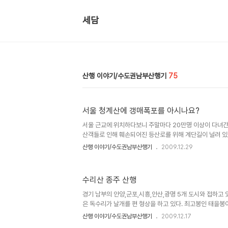
세담
산행 이야기/수도권남부산행기
75
서울 청계산에 갱매폭포를 아시나요?
서울 근교 에 위치하다보니 주말마다 20만명 이상이 다녀간
산객들로 인해 훼손되어진 등산로를 위해 계단길이 널려 있
흔적으로 몸살을 앓고 있는 산이다. 마치 산중 공원을 방
산행 이야기/수도권남부산행기
2009.12.29
조물들 속에서 자연 모습그대로 살아남은 길이 있다면 바로
천의 서울대공원이 개장하기전 대공원 자리에 부락을 형성
였다고 하는데 고문헌 상에 "수종폭포"라는 이름이 남아있
수리산 종주 산행
대공원이 개장되고 마을이 사라지면서 사람들의 기억속에서 
조망으로 인해 사람의 접근이 어려운 상황이 계속 되다보
경기 남부의 안양,군포,시흥,안산,광명 5개 도시와 접하고
까지 오르는 길은 경사는 ..
은 독수리가 날개를 편 형상을 하고 있다. 최고봉인 태을봉
만 4개의 봉우리가 U자 형태의 능선을 이루어 요새를 형성
산행 이야기/수도권남부산행기
2009.12.17
휴식처인 병목안시민공원과 휴양림등이 잘 가꾸어져 있으