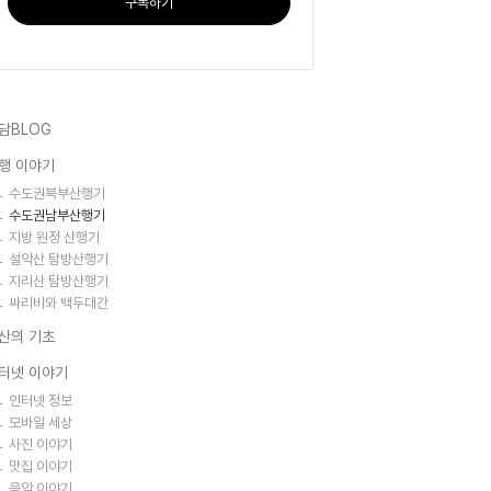
구독하기
담BLOG
행 이야기
수도권북부산행기
수도권남부산행기
지방 원정 산행기
설악산 탐방산행기
지리산 탐방산행기
싸리비와 백두대간
산의 기초
터넷 이야기
인터넷 정보
모바일 세상
사진 이야기
맛집 이야기
음악 이야기