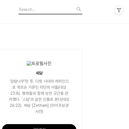
세담
‘감람나무’란 뜻. 다윗 시대의 레위인으
로 게르손 가문인 라단의 아들(대상
23:8). 형제들과 함께 성전 곳간을 관
리했다. ‘스담’과 같은 인물로 본다(대상
26:22). 세담 [Zetham] (라이프성경
사전)