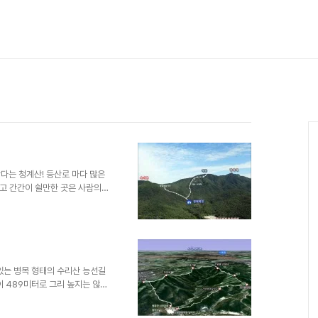
다는 청계산! 등산로 마다 많은
고 간간이 쉴만한 곳은 사람의
불케하는 조경시설과 인위적인 구
 갱매폭포길이다. 갱매폭포는 과
하고 있던 갱매마을에서 유래하
을 정도로 알려졌던 곳이었으나
잊혀진 곳이 되었다. 대공원 철
니 지금도 갱매폭포에서 매봉근처
 있는 병목 형태의 수리산 능선길
이 489미터로 그리 높지는 않지
하고 있는 곳이다. 안양시민의
며 병목안시민공원 주차장에서