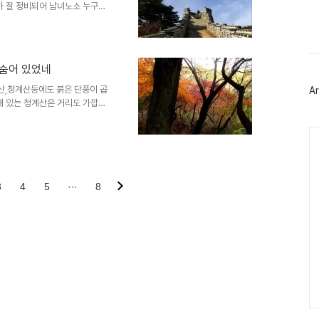
이
가 잘 정비되어 남녀노소 누구나
스
학습장도 많아졌고 조망과 성곽
북
고 있다. 남한산성 둘레길은 약
트
 명소는 서문에서 북문방향으로
위
터
 성 북쪽으로 펼쳐진 서울 전역
 숨어 있었네
플
의 모든 명산이 한눈에 들어 온
러
악산까지 조망권에 들어오며 동쪽
산,청계산등에도 붉은 단풍이 곱
Ar
그
해 있는 청계산은 거리도 가깝고
인
산길이 부담스러워 단풍산행을 포
도록 해주는 산이다. 현재 청계
Ca
 구간인 옻샘약수 길이다. 옻샘
있는 당단풍 나무들은 초록빛 침
라가는 구간 구간 붉은 단풍들이
눈길을 사로 잡는다. 하지만 청계산에서 제2의 단풍 군락지인 낭만길은 ..
3
4
5
···
8