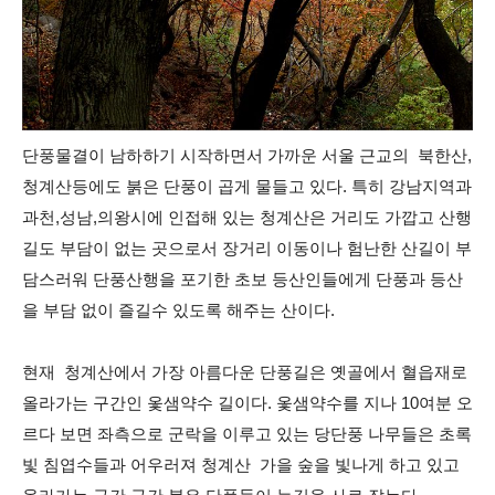
단풍물결이 남하하기 시작하면서 가까운 서울 근교의 북한산,
청계산등에도 붉은 단풍이 곱게 물들고 있다. 특히 강남지역과
과천,성남,의왕시에 인접해 있는 청계산은 거리도 가깝고 산행
길도 부담이 없는 곳으로서 장거리 이동이나 험난한 산길이 부
담스러워 단풍산행을 포기한 초보 등산인들에게 단풍과 등산
을 부담 없이 즐길수 있도록 해주는 산이다.
현재 청계산에서 가장 아름다운 단풍길은 옛골에서 혈읍재로
올라가는 구간인 옻샘약수 길이다. 옻샘약수를 지나 10여분 오
르다 보면 좌측으로 군락을 이루고 있는 당단풍 나무들은 초록
빛 침엽수들과 어우러져 청계산 가을 숲을 빛나게 하고 있고