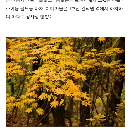
은 매봉지나 원터골로....., 금토동은 모란역에서 11-1번 마을버
스이용 금토동 하차, 이미마을은 4호선 인덕원 역에서 하차하
여 아파트 공사장 방향 >