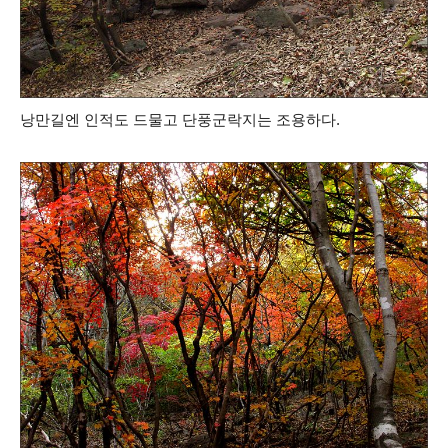
낭만길엔 인적도 드물고 단풍군락지는 조용하다.