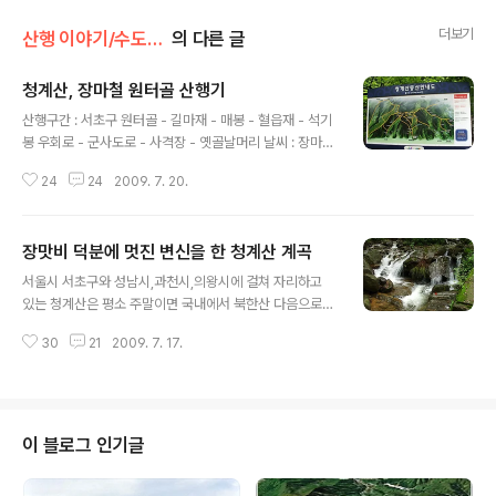
더보기
산행 이야기/수도권남부산행기
의 다른 글
청계산, 장마철 원터골 산행기
글 내용
산행구간 : 서초구 원터골 - 길마재 - 매봉 - 혈읍재 - 석기
봉 우회로 - 군사도로 - 사격장 - 옛골날머리 날씨 : 장마전
선이 약해지고 흐림 산행인원: 세담 1인산행 두어 달 장거
24
24
2009. 7. 20.
리 원정산행만 찾아 다니던중 실로 오랫만에 청계산을 올
라보았다. 근교의 청계산도 강수량이 많은 장마철에는 평
소에 보기 힘든 시원한 계곡 풍경을 볼 수 있는 곳으로 원거
장맛비 덕분에 멋진 변신을 한 청계산 계곡
리 산행을 다니기에 부담스러운 장마기에 가벼운 산행을
글 내용
다녀 올 수 있는 멋진 산이다. 원터골 초입부터 평소에 보기
서울시 서초구와 성남시,과천시,의왕시에 걸쳐 자리하고
힘든 물줄기가 시원하게 흘러내린다. 제법 시원한 계곡수
있는 청계산은 평소 주말이면 국내에서 북한산 다음으로
가 흘러 내리고.....삼거리 지점에서 원터골 쉼터로 올라 매
많은 인파인 수십만명이 모여드는 곳이지만 깊고 수려한
봉으로 향하는 코스를 선택한다. 등산로를 벗어나 계곡길
30
21
2009. 7. 17.
계곡이 없다는 것이 아쉬운 점이다. 하지만 이 청계산을 꼭
을 따라 오르다 보니 이곳 저곳에 멋진 풍광들이 이어지
찾아야 하는 날이 있는데 한 겨울 폭설이 내린 다음날 이면
고..... 비가 그친 등산..
멋진 설산의 모습을 보여주는 곳이며 한여름 장마철 폭우
가 내린 다음날 오르면 멋진 계곡과 평소에 못보던 이름모
를 폭포들을 만나는 곳이기도 하다. 특히 원터골 계곡 오름
이 블로그 인기글
길의 작은 골과 옥녀봉에서 대공원 하산길에 마주치는 계
곡 은 장맛비가 지나간 후 풍부한 수량과 멋진 계곡풍경을