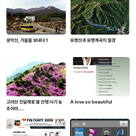
자랑하는 곳이다. 장마기간은 장거리 등산이 부담이 되는
기간이기도 하고 갑작스런 폭우로 물이 불어나 계곡이 깊
은 산들은 찾아가기 ..
운악산, 가을을 보내다 1
유명산과 유명계곡의 절경
고려산 진달래꽃 봄 산행 시기 늦
A love so beautiful
추어야.....