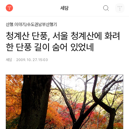
검색하기
세담
티스토리
산행 이야기/수도권남부산행기
청계산 단풍, 서울 청계산에 화려
한 단풍 길이 숨어 있었네
세담
2009. 10. 27. 15:03