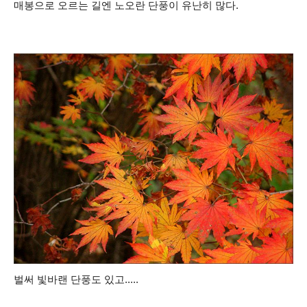
매봉으로 오르는 길엔 노오란 단풍이 유난히 많다.
벌써 빛바랜 단풍도 있고.....