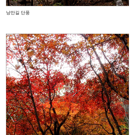
낭만길 단풍