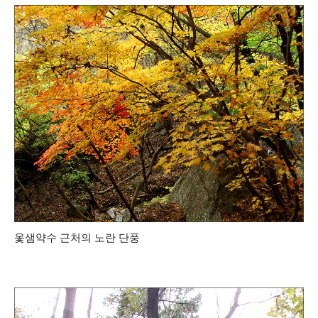
옻샘약수 근처의 노란 단풍