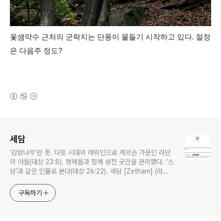
옻샘약수 근처의 군락지는 단풍이 물들기 시작하고 있다. 절정
은 다음주 정도?
(새창열림)
로그 정보
세담
‘감람나무’란 뜻. 다윗 시대의 레위인으로 게르손 가문인 라단
의 아들(대상 23:8). 형제들과 함께 성전 곳간을 관리했다. ‘스
담’과 같은 인물로 본다(대상 26:22). 세담 [Zetham] (라이
프성경사전)
구독하기