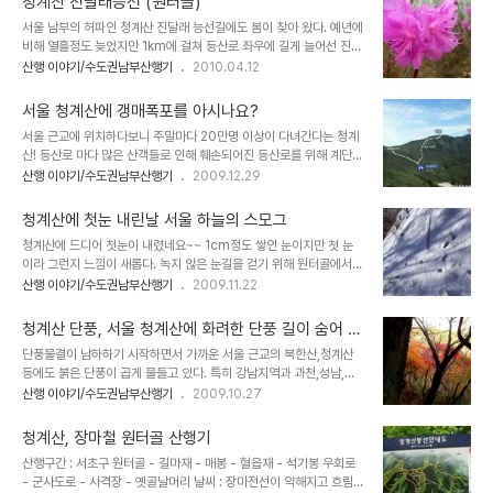
청계산 진달래능선 (원터골)
을 해외시장에서 현대자동차 수출의 선봉에 섰고 글로벌 현대자동차
서울 남부의 허파인 청계산 진달래 능선길에도 봄이 찾아 왔다. 예년에
의 주역이었던 전명헌회장은 바로 "10년10만마일 워런티"를 기획하
비해 열흘정도 늦었지만 1km에 걸쳐 등산로 좌우에 길게 늘어선 진달
고 만들어 낸 실질적인 주인공이다. 원터골 주차장에서 만나 진달래 능
래꽃 길.....지난 주말(04.10 토) 약1/3정도만 개화가 되었지만 15일
산행 이야기/수도권남부산행기
2010.04.12
선으로 산행을 시작~~ 시원시원하고 멋진 인상에 나이를 느낄수 없는
이후 만개가 될것 같다. 장거리 여행을 떠나지 않고도 흐드러진 진달래
외모~~바리톤 음성의 중후한 목소리까지 ..... 치열한 젊은 날을 해외
군락을 만날수 있는 곳 청계산 원터골 진달래능선.....가벼운 차림으로
에서 대부분 보냈..
서울 청계산에 갱매폭포를 아시나요?
도 충분히 봄산행의 여유를 즐겨볼 수 있는 곳이다. 원터골에서 하차하
서울 근교 에 위치하다보니 주말마다 20만명 이상이 다녀간다는 청계
여 들머리로 진입후 우측이정표"서울시우수조망명소" 방향의 오른쪽
산! 등산로 마다 많은 산객들로 인해 훼손되어진 등산로를 위해 계단길
계단길을 따라 오르다 소나무숲을 지나면 금새 진달래 능선길이다. 진
이 널려 있고 간간이 쉴만한 곳은 사람의 흔적으로 몸살을 앓고 있는
산행 이야기/수도권남부산행기
2009.12.29
달래 능선으로 진행하여 국사봉 진달래 능선으로 하산 하여도 좋고 초
산이다. 마치 산중 공원을 방불케하는 조경시설과 인위적인 구조물들
보자들은 가벼운 차림으로 옥녀봉까지만 다녀와도 좋은 곳이다. 교통
속에서 자연 모습그대로 살아남은 길이 있다면 바로 갱매폭포길이다.
편 - 양재역 7번출구 4..
청계산에 첫눈 내린날 서울 하늘의 스모그
갱매폭포는 과천의 서울대공원이 개장하기전 대공원 자리에 부락을
청 계산에 드디어 첫눈이 내렸네요~~ 1cm정도 쌓인 눈이지만 첫 눈
형성하고 있던 갱매마을에서 유래하였다고 하는데 고문헌 상에 "수종
이라 그런지 느낌이 새롭다. 녹지 않은 눈길을 걷기 위해 원터골에서
폭포"라는 이름이 남아있을 정도로 알려졌던 곳이었으나 대공원이 개
산토끼 옹달샘 약수를 지나 철조망을 돌아 서쪽사면의 가파른 코스를
산행 이야기/수도권남부산행기
2009.11.22
장되고 마을이 사라지면서 사람들의 기억속에서 잊혀진 곳이 되었다.
택해 매봉으로 향한다. 계단하나 없는 급경사 길이지만 시원한 조망과
대공원 철조망으로 인해 사람의 접근이 어려운 상황이 계속 되다보니
함께 눈을 밟아 볼수 있는 코스..... 눈꽃은 피지 않았지만 늘 그늘이지
지금도 갱매폭포에서 매봉근처까지 오르는 길은 경사는 ..
청계산 단풍, 서울 청계산에 화려한 단풍 길이 숨어 있
고 계단하나 없는 가파른 서북사면 등산로엔 흰눈이 ..... 수북한 낙엽
었네
단풍물결이 남하하기 시작하면서 가까운 서울 근교의 북한산,청계산
과 흩날린 눈들이 오름길 내내 쌓여있다. 제1 암봉 직전까지 계속 되는
등에도 붉은 단풍이 곱게 물들고 있다. 특히 강남지역과 과천,성남,의
하아얀 산 길..... 산토끼 발자욱이지 산고양이 발자욱인지....하얀 눈
왕시에 인접해 있는 청계산은 거리도 가깝고 산행길도 부담이 없는 곳
산행 이야기/수도권남부산행기
2009.10.27
위를 지나간 흔적이 선명하고.... 제1 암봉에 올라서자 시원한 조망이
으로서 장거리 이동이나 험난한 산길이 부담스러워 단풍산행을 포기
펼쳐진다. 하지만..... 오늘은 스모그 현상이 심하여 제1암봉에서 바라
한 초보 등산인들에게 단풍과 등산을 부담 없이 즐길수 있도록 해주는
본 서..
청계산, 장마철 원터골 산행기
산이다. 현재 청계산에서 가장 아름다운 단풍길은 옛골에서 혈읍재로
산행구간 : 서초구 원터골 - 길마재 - 매봉 - 혈읍재 - 석기봉 우회로
올라가는 구간인 옻샘약수 길이다. 옻샘약수를 지나 10여분 오르다 보
- 군사도로 - 사격장 - 옛골날머리 날씨 : 장마전선이 약해지고 흐림
면 좌측으로 군락을 이루고 있는 당단풍 나무들은 초록빛 침엽수들과