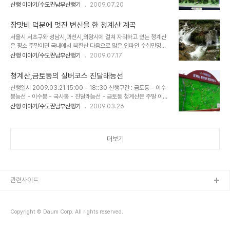
산행인원: 세담 1인산행 두어 달 장거리 원정산행만 찾아 다니던중 실
산행 이야기/수도권남부산행기
2009.07.20
어우러져 청계산 가을 숲을 빛나게 하고 있고 올라가는 구간 구간 붉은
로 오랫만에 청계산을 올라보았다. 근교의 청계산도 강수량이 많은 장
단풍들이 눈길을 사로 잡는다. 하지만 청계산에서 제2의 단풍 군락지
마철에는 평소에 보기 힘든 시원한 계곡 풍경을 볼 수 있는 곳으로 원
인 낭만길은 ..
장맛비 덕분에 멋진 변신을 한 청계산 계곡
거리 산행을 다니기에 부담스러운 장마기에 가벼운 산행을 다녀 올 수
서울시 서초구와 성남시,과천시,의왕시에 걸쳐 자리하고 있는 청계산
있는 멋진 산이다. 원터골 초입부터 평소에 보기힘든 물줄기가 시원하
은 평소 주말이면 국내에서 북한산 다음으로 많은 인파인 수십만명이
게 흘러내린다. 제법 시원한 계곡수가 흘러 내리고.....삼거리 지점에서
모여드는 곳이지만 깊고 수려한 계곡이 없다는 것이 아쉬운 점이다. 하
산행 이야기/수도권남부산행기
2009.07.17
원터골 쉼터로 올라 매봉으로 향하는 코스를 선택한다. 등산로를 벗어
지만 이 청계산을 꼭 찾아야 하는 날이 있는데 한 겨울 폭설이 내린 다
나 계곡길을 따라 오르다 보니 이곳 저곳에 멋진 풍광들이 이어지
음날 이면 멋진 설산의 모습을 보여주는 곳이며 한여름 장마철 폭우가
고..... 비가 그친 등산..
청계산,금토동의 실버코스 진달래능선
내린 다음날 오르면 멋진 계곡과 평소에 못보던 이름모를 폭포들을 만
산행일시 2009.03.21 15:00 - 18::30 산행구간 : 금토동 - 이수
나는 곳이기도 하다. 특히 원터골 계곡 오름길의 작은 골과 옥녀봉에서
봉능선 - 이수봉 - 국사봉 - 진달래능선 - 금토동 청계산은 주말 이면
대공원 하산길에 마주치는 계곡 은 장맛비가 지나간 후 풍부한 수량과
등산로에 정체현상이 일어날 정도로 혼잡한데 특히 양재동 원터골이
산행 이야기/수도권남부산행기
2009.03.26
멋진 계곡풍경을 자랑하는 곳이다. 장마기간은 장거리 등산이 부담이
나 성남방면의 옛골은 가히 수십만명이 산을 오가는 곳으로 번잡하다.
되는 기간이기도 하고 갑작스런 폭우로 물이 불어나 계곡이 깊은 산들
이 와중에도 주말에 인파가 적은 호젓한 산행이 가능한 코스가 금토동
은 찾아가기 ..
코스이다. 금토동에서 이수봉 , 국사봉으로 돌아 원점귀하는 구간은 이
더보기
수봉 능선길만 지나면 호섯한 길을 따라 산행을 마칠수 있다.또한 진달
래 능선을 두곳이나 지나는 코스여서 가벼운 봄산행지로 추천할 만한
곳이다. 금토동 산불감시초소 가기전 공터에는 항상 주차할 여유가 있
다. 이곳에 주차후 우측다리를 건너 이수봉 국사봉으로 돌아 내려 올수
있고 ..
관련사이트
Copyright © Daum Corp. All rights reserved.