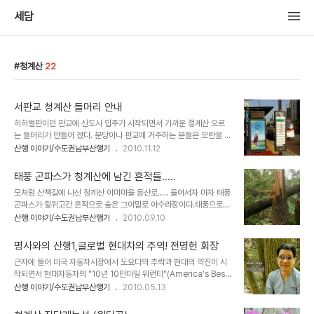
세담
청계산
22
서판교 청계산 들머리 안내
허허벌판이던 판교에 신도시 입주가 시작되면서 가까운 청계산 오르
는 들머리가 만들어 졌다. 분당이나 판교에 거주하는 분들은 모란을 거
쳐 옛골이나 원터골로 가지 않고 서판교 도심에서 바로 청계산을 오를
산행 이야기/수도권남부산행기
2010.11.12
수 있다. 이동시간을 한시간 정도 단축할수 있고 아직은 호젓한 국사봉
길을 걸어 볼수 있다. 버스정류장은 서판교에 소재한 운중고등학교 정
태풍 곤파스가 청계산에 남긴 흔적들.....
류장에서 하차~~~ 이렇게 많은 버스들이 운중고등학교 정류장을 거
모처럼 산책길에 나선 청계산 이미마을 등산로..... 들어서자 마자 태풍
쳐 간다. 하차후 버스진행방향으로 70여 미터 진행하면 전방에 용인
곤파스가 할퀴고간 흔적으로 숲은 그야말로 아수라장이다.태풍으로
서울 고속도로가 지나는데 우측 계단으로 올라선다.( 부영아파트
인해 사람사는 세상만 피해를 입는 것이 아니라 이렇듯 산속의 나무들
산행 이야기/수도권남부산행기
2010.09.10
805동 옆길) 부영아파트옆 보행로를 지나 차로를 건너면 외곽순환도
도 종류와 크기에 관계없이 성냥개비 부러지듯 뚝뚝 부러져 나가 산속
로와 용인서울도로가 교차 되는 지점 아래에 국사봉 이정표를 발견할
에 길이란 길은 모두 막아 놓고 있었다. 곤파스의 위력은 정말 대단....
수 있다. 이곳부터 국사봉까지 2.9km..... 신축 ..
명사와의 산행1,글로벌 현대차의 주역! 전명헌 회장
시민들의 안전한 휴식처로 다시 복구되려면 상당한 시일이 소요 될듯
근자에 들어 미국 자동차시장에서 도요다의 추락과 현대의 약진이 시
한데 아직 행정당국에서는 미처 손을 못쓰고 있는 듯~~~ 나무들이 이
작되면서 현대자동차의 "10년 10만마일 워런티"(America's Best
곳저곳에 쓰러져 들머리 조차 찾기 함들다. 난감한 산길.... ㅎ 커다란
Warranty)제도가 새로이 이슈가 되었고 급기야 도요다,미쓰비시 같
산행 이야기/수도권남부산행기
2010.05.13
나무들이 정글처럼 쓰러져 산길을 가로막고 있다. 때로는 하단 통과 때
은 회사들이 마치 현대차의 위험한 전유물 같았던 "America's Best
로는 위로통과..... 산길이 어려운 것 보다 쓰러져 있는 굵은 나무들이
Warranty"를 벤치마킹하여 도입하기 시작하고 있다. 인생의 대부분
안타깝다. 번개를 맞..