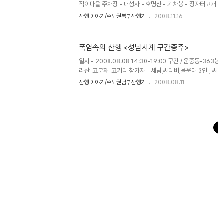
한강..
직이마을 주차장 - 대성사 - 호명산 - 기차봉 - 장자터고개 
내골 계곡길 - 감로사 - 주차장 호명산(虎鳴山)은 이름 
산행 이야기/수도권북부산행기
2008.11.16
물어 호랑이 울음소리를 들을 수 있는 산이라는 뜻으로 실
하는 산이다. 이 이름없고 평범한 산이 근자에 들어 유명해
인공호수 호명호(虎鳴湖)가 개방되고 난 후 부터이다. 호
폭염속의 산행 <성남시계 구간종주>
존된 숲들과 호젓한 등산로 그리고 능선에서 펼쳐진 청평호
으로 해발 535m에 축조된 호명호수의 풍경이다. 오늘은 아
일시 - 2008.08.08 14:30-19:00 구간 / 운중동
라산-고분재-고기리 참가자 - 세담,싸리비,몰운대 3인 ,
염예보가 연일 계속되는 가운데 싸리비님으로 부터 바라산 구간
산행 이야기/수도권남부산행기
2008.08.11
넘는다는 이 더위에 감기기운도 안떨어진 세담은 몰운대님과
정자역에서 220번 버스를 타고 운중동 종점에 하차후 저
좌측 터널로 나가면 등산로 들머리를 만날수 있다. 요 지
가 나타난다. 들머리에서 싸리비님과 몰운대님 아직은 미소가 가
정이 앞선다. 다행이도 울창한 숲 덕에 그늘이져 산길이 제법 