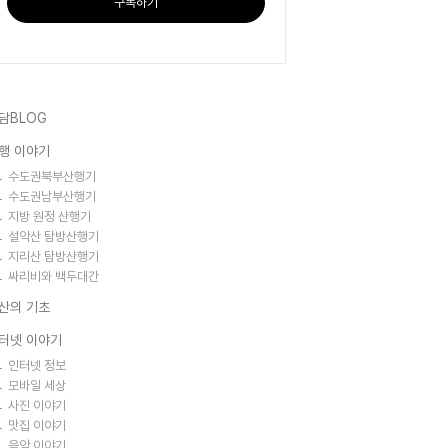
구독하기
담BLOG
행 이야기
수도권북부산행기
수도권남부산행기
지방 원정 산행기
설악산 탐방산행기
지리산 탐방산행기
싸리비와 백두대간
산의 기초
터넷 이야기
인터넷 정보
모바일 세상
사진 이야기
맛집 이야기
음악 이야기