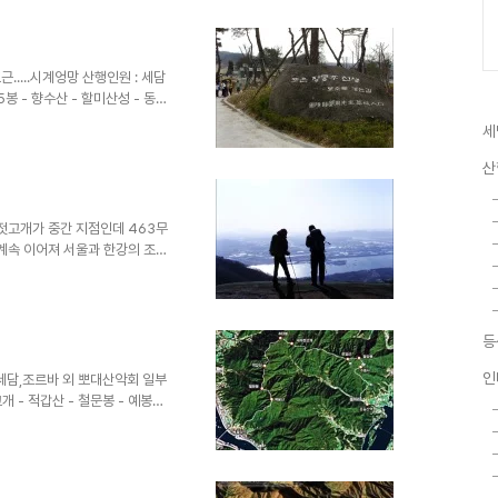
 나무가 드문 초원지대라 하늘이
지며 바래봉 철쭉제에 참가한 산
림이 계속 연출되는듯~~~ 고사목
하아얀 구름들이 어우러져 ..
 포근.....시계엉망 산행인원 : 세담
5봉 - 향수산 - 할미산성 - 동백
묘역을 품고 있는 문수산과 에버랜
세
성으로 이어지는 인적없는 고요의
 가까운 산행이지만 너무 늦은
산
후두시가 넘어서야 출발하게 되었
다. 포은 정몽주 선생의 묘역 앞
되어 ..
젓고개가 중간 지점인데 463무
속 이어져 서울과 한강의 조망,
배가 되는 곳이다. 새우젓고개에
계속 이어지는데 미덕고개에서 도
나 컨디션이 좋지 않을때에는 이
 있다. 새우젓 고개에서 좌측
등
물론 종주거리를 단축 시킬수..
인
: 세담,조르바 외 뽀대산악회 일부
개 - 적갑산 - 철문봉 - 예봉산
수종사를 품고 있는 운길산! 그
운길산이 인파로 넘쳐나고 있다.
서 예봉산까지 약 15km에 걸