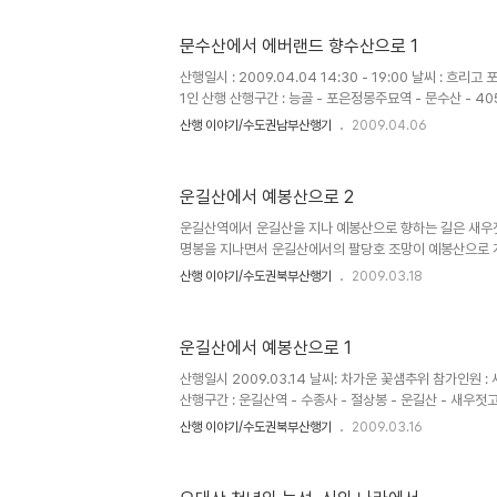
길은 마치 정원사가 다듬어 놓은듯 철쭉꽃들이 소담스럽다.
열려있고 발아래 풍경들이 장관을 이룬다. 팔랑치가 가까워
문수산에서 에버랜드 향수산으로 1
객들도 점점 많아지고..... 이어지는 능선길마다 한편의 그
과도 어우러진 철쭉꽃 군락..... 짙은 분홍빛과 푸른 하늘 , 
산행일시 : 2009.04.04 14:30 - 19:00 날씨 : 흐리고
1인 산행 산행구간 : 능골 - 포은정몽주묘역 - 문수산 - 40
지구 모처럼 1인 토요산행에 나섰다. 포은 정몽주선생의 
산행 이야기/수도권남부산행기
2009.04.06
드를 담고 있는 향수산 그리고 신라시대에 축성된 할미산
비단길 같은 산길을 걷는 코스로 등산이라기 보다 트레킹에
시간에 들머리인 능골에 도착하여 배낭을 꾸리고 나니 오
운길산에서 예봉산으로 2
는데 어두워지기 전에 하산 하려면 산길을 서둘러야 할것 같
에 도착한다. 수년전 이곳에 방문 했을 때 보다 깔끔하게 정비
운길산역에서 운길산을 지나 예봉산으로 향하는 길은 새우
명봉을 지나면서 운길산에서의 팔당호 조망이 예봉산으로 계
팔당호 두물머리의 조망이 가능해 능선길을 걷는 즐거움이 
산행 이야기/수도권북부산행기
2009.03.18
서 가파른 길을 올라 463봉을 지나면 편안한 능선길이 
곡리로 하산이 가능한 탈출로가 있어 체력안배에 실패했거
곳에서 도곡리로 하산하여 팔당역까지 마을버스로 이동할 수
운길산에서 예봉산으로 1
길로 올라서면 463봉을 거치지 않고 이곳에서 합류한다. 
산행일시 2009.03.14 날씨: 차가운 꽃샘추위 참가인원 
산행구간 : 운길산역 - 수종사 - 절상봉 - 운길산 - 새우젓고
- 팔당역 - 수도권 근교 산들인 북한산,청계산,관악산등이 주말이면 등산객들로 넘쳐 포화
산행 이야기/수도권북부산행기
2009.03.16
상태에 이른 지금 팔당호의 두물머리 조망으로 유명한 고찰 
아래 중앙선 전철역인 '운길산역'이 개통되면서 한적했던 
아직은 훼손되지 않은 모습의 능선길이 남아있을때 운길산에