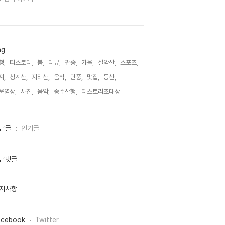
ag
행,
티스토리,
봄,
리뷰,
팝송,
가을,
설악산,
스포츠,
져,
청계산,
지리산,
음식,
단풍,
맛집,
등산,
운염장,
사진,
음악,
종주산행,
티스토리초대장,
근글
인기글
근댓글
지사항
acebook
Twitter