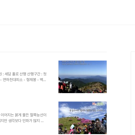
 - 연하천대피소 - 형제봉 - 벽소
 촛대봉 - 연하봉 - 장터목대피소
구간거리 : 약 36km내외 불현듯
있어 갈등도 있었지만 지도와 배
몸을 실었다....... 지리산 종
 초가을을 알리려는듯 부슬비가 내
 이어지는 붉게 물든 철쭉능선이
이지만 생각보다 인파가 많지 않
을 걷는다. 철쭉능선에 올라서자
철쭉들이 ..... 팔랑치로 가는