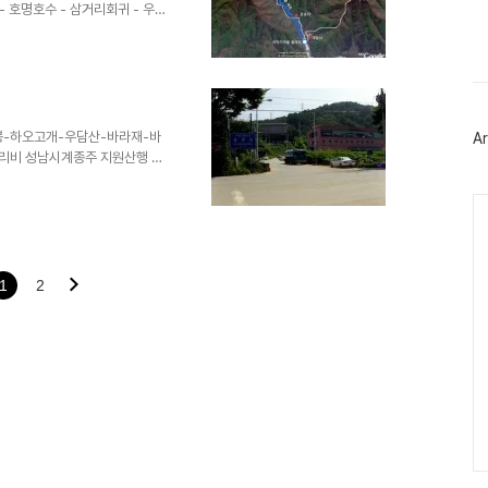
이
- 호명호수 - 삼거리회귀 - 우무
스
그대로 산림이 울창하고 인적이 드
북
제로 호랑이가 자주 출몰했다고
트
진 것은 산 정상부 능선에 위치한
위
터
명산 산행의 묘미는 삼림이 잘보
플
의 아름다운 경치가 있고 마지막
러
쉽게도 비가 종..
-363봉-하오고개-우담산-바라재-바
Ar
그
 싸리비 성남시계종주 지원산행 폭
인
 산행지원요청..... 34도가
 함께 무리한 지원에 나섰다.
Ca
기 트럭이 나오는 앞길로 들어가
하도로를 벗어나면 사잇길 들머리
득한데 ......이 무더위에 걱
시원하다. 몇기의 ..
1
2