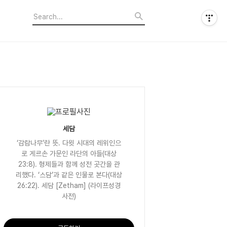
세담
‘감람나무’란 뜻. 다윗 시대의 레위인으
로 게르손 가문인 라단의 아들(대상
23:8). 형제들과 함께 성전 곳간을 관
리했다. ‘스담’과 같은 인물로 본다(대상
26:22). 세담 [Zetham] (라이프성경
사전)