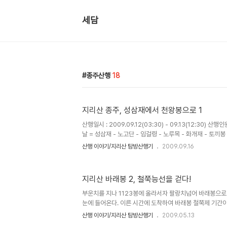
세담
종주산행
18
지리산 종주, 성삼재에서 천왕봉으로 1
산행일시 : 2009.09.12(03:30) - 09.13(12:30) 산행인원 : 세담 홀로 산행 산행구간 : 첫
날 = 성삼재 - 노고단 - 임걸령 - 노루목 - 화개재 - 토끼봉
령대피소 - 칠선봉 - 영신봉 - 세석대피소 (1박) 둘째날 =
산행 이야기/지리산 탐방산행기
2009.09.16
- 제석봉 - 천왕봉 - 법계사 - 칼바위 - 중산리주차장 전체
지리산으로 떠나고 싶어졌다. 빗방울이 부슬부슬 떨어지고 
낭을 준비하고 지리산 종주산행을 위해 심야에 운행하는 버스에 
지리산 바래봉 2, 철쭉능선을 걷다!
주의 시작점인 성삼재에 새벽 03;30분 당도하자 지리의
리고 있다..
부운치를 지나 1123봉에 올라서자 팔랑치넘어 바래봉으로
눈에 들어온다. 이른 시간에 도착하여 바래봉 철쭉제 기간
아 다행이다. 초원으로 이루어진 바래봉능선을 따라 철쭉길
산행 이야기/지리산 탐방산행기
2009.05.13
지리산 천왕봉이 더 가까이에 와 있다. 산 길을 따라 흐드러진 