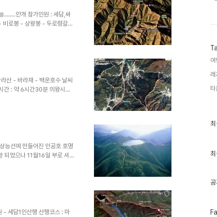
래 개통된 운길산 역은 그야말로
.
......안개 참가인원 : 세담,싸
 비로봉 - 상왕봉 - 두로령갈림
 내려 강원도엔 눈이 내렸으리라
T
.하지만 도착해보니 이곳에도 비만
암,적멸보궁을 지나는 동안
여
근한 편이라 제법 많은 양의 땀
레
산 - 바라재 - 백운호수 날씨
타
소요시간 : 약 6시간30분 의왕시의
큼은 어느 산 에도 뒤지지 않는
과 바라산을 지나 백운호수로 하
차후 삼림욕장으로 들어서면 만나
최
최
 구간이 이어지지만 그리 길지않은
근
 길을 오르다 보면 기다랗고 가파
글
과
정상능선에 만들어진 인공호 호명
인
최
 되었으나 11월16일 부로 셔틀
기
장에서의 출입은 가능한것 같다.
글
 청평양수발전소의 상부 저수지
공
 저장한 뒤 낙차를 이용해 전기
(해발 535m) 정상에 조성됐
에 있는 데다 수려한 주변 산세와
팔각정 전망대에서 내려다 보는 북
페
인원 - 세담1인산행 산행코스 : 마
F