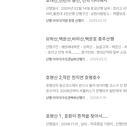
오대산,천년의 능선, 신의 나라에서
친 능선길을 종주해 보기로 한다. 한가하던 이곳 운길산 아
등산객들로 만원이다. 대부분 운길산이나 수종사로 향하는.
산행일시 : 2009년 02월 14일 토요산행 날씨 : 흐리고 서늘..
리비,몰운대 3인산행 산행구간 : 상원사탐방소 - 적멸보궁 -
길 - 북대사 임도 합류점 - 임도 - 상원사주차장 겨울의 끝자락 ~ 이번 겨울의 등산을 마무
산행 이야기/지방 원정 산행기
2009.02.15
리 하기위해 눈 꽃 산행을 택했다. 전 날 서울 경기엔 비가
는 짐작으로 눈꽃과 주목능선이 있는 오대산으로 출발....
내려 오히려 눈이 녹아버렸다 상원사 주차장에서 중대사자
모락산,백운산,바라산,백운호 종주산행
2KM구간의 가파른 오름이 계속 이어지고 겨울 날씨치고 포
을 쏟은 후에야 비로봉 ..
산행구간 : 계원예대후문 - 모락산 - 능골고개 - 백운산 - 바라
: 흐리고 안개 자욱........... 참가인원 : 뽀대산악회 일부 
진산이며 자그마한 산 이지만 조망과 아기자기한 암릉 길 만
산행 이야기/수도권남부산행기
2009.02.11
모락산을 가 보기로 하였는데 산행시간이 너무 짧아 백운산
산하는 종주코스를 선택했다. 계원예대에 후문 주차장 주
게 되는 모락산 등산 안내도..... 주능선까지 제법 가파른
호명산 2,작은 천지연 호명호수
계단길로 15분 정도면 능선에 당도 하게된다. 평탄한 능선
른 계단을 만나는..
호명산의 등산코스에서 반드시 돌아 보아야할 코스가 산 
호수이다. 2008년부터 셔틀버스가 운행되어 일반에게 개방
버스 운행이 중지되었다. 하지만 동절기에도 산 아래 주차
산행 이야기/수도권북부산행기
2008.11.19
호명호수는 1980년 국내 최초로 건설된 양수식 발전소인
다. 이 발전소는 북한강물을 산 정상으로 끌어올려 저수지에
를 얻는다. 호명호수는 호명산(해발 632m) 줄기 내 봉우리
호명산 1 , 호랑이 흔적을 찾아서.....
다. 15만㎡ 넓이에 저수용량은 267만7000t. 산 봉우리
어울려 작은 백두산 천지라는 찬사를 받고 있다. 호수 옆 
산행일시 ; 2008.11.15 , 날씨 - 하루종일 가랑비 , 산행