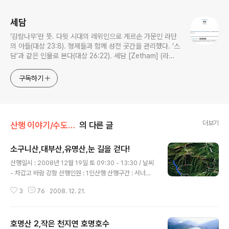
세담
‘감람나무’란 뜻. 다윗 시대의 레위인으로 게르손 가문인 라단
의 아들(대상 23:8). 형제들과 함께 성전 곳간을 관리했다. ‘스
담’과 같은 인물로 본다(대상 26:22). 세담 [Zetham] (라이
프성경사전)
구독하기
더보기
산행 이야기/수도권북부산행기
의 다른 글
소구니산,대부산,유명산,눈 길을 걷다!
글 내용
산행일시 : 2008년 12월 19일 토 09:30 - 13:30 / 날씨
- 차갑고 바람 강함 산행인원 : 1인산행 산행구간 : 서너치
고개 - 770봉 - 소구니산 - 대부산 - 유명산 - 박쥐소 - 유
3
76
2008. 12. 21.
명산휴양림 연말이라 바쁜 가운데 치과까지 다니느라 12
월 들어 산행다운 산행을 못했다. 모처럼 아침 일찍 출발하
여 하늘이 서너치만 보인다 해서 서너치고개라 불리우는
호명산 2,작은 천지연 호명호수
소구니산 들머리에 도착! 밤사이 내린 비가 해발이 높은 곳
글 내용