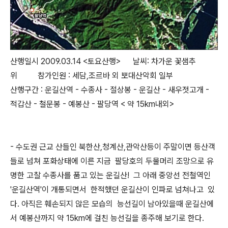
산행일시 2009.03.14 <토요산행> 날씨: 차가운 꽃샘추
위 참가인원 : 세담,조르바 외 뽀대산악회 일부
산행구간 : 운길산역 - 수종사 - 절상봉 - 운길산 - 새우젓고개 -
적갑산 - 철문봉 - 예봉산 - 팔당역 < 약 15km내외>
- 수도권 근교 산들인 북한산,청계산,관악산등이 주말이면 등산객
들로 넘쳐 포화상태에 이른 지금 팔당호의 두물머리 조망으로 유
명한 고찰 수종사를 품고 있는 운길산! 그 아래 중앙선 전철역인
'운길산역'이 개통되면서 한적했던 운길산이 인파로 넘쳐나고 있
다. 아직은 훼손되지 않은 모습의 능선길이 남아있을때 운길산에
서 예봉산까지 약 15km에 걸친 능선길을 종주해 보기로 한다.