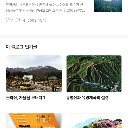
엔 눈으로 내렸으리라는 기대감을 가지고 발걸음을 옮긴
호명산의 등산코스에서 반드시 돌아 보아야할 코스가 산
다. 가파른 들머리를 올라서다 한숨 돌리며 뒤돌아보니 어
정상능선에 만들어진 인공호 호명호수이다. 2008년부터
느새 서너치고개의 풍경이 저만치 아래 들어온다. 숨이 차
셔틀버스가 운행되어 일반에게 개방 되었으나 11월16일
오를때쯤 능선에 도착해 보니 생각대로 눈길이 기다리고
7
44
2008. 11. 19.
부로 셔틀버스 운행이 중지되었다. 하지만 동절기에도 산
있다. 나무들 마다 눈 꽃이 피어 아름다운 산책..
아래 주차장에서의 출입은 가능한것 같다. 호명호수는 19
80년 국내 최초로 건설된 양수식 발전소인 청평양수발전
소의 상부 저수지다. 이 발전소는 북한강물을 산 정상으로
끌어올려 저수지에 저장한 뒤 낙차를 이용해 전기를 얻는
이 블로그 인기글
다. 호명호수는 호명산(해발 632m) 줄기 내 봉우리(해발
535m) 정상에 조성됐다. 15만㎡ 넓이에 저수용량은 26
7만7000t. 산 봉우리에 있는 데다 수려한 주변 산세와 어
울려 작은 백두산 천지라는 찬사를 받고 있다. 호수 옆 팔각
정 전망대에서 내려다 보는 북한강..
운악산, 가을을 보내다 1
유명산과 유명계곡의 절경