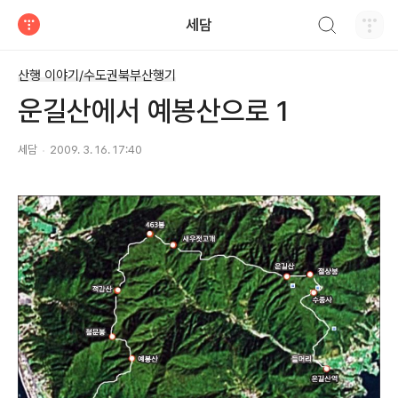
검색하기
세담
티스토리
산행 이야기/수도권북부산행기
운길산에서 예봉산으로 1
세담
2009. 3. 16. 17:40