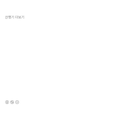
산행기 더보기
(새창열림)
로그 정보