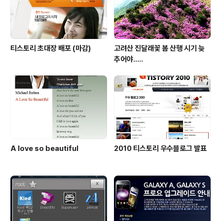
티스토리 초대장 배포 (마감)
고려산 진달래꽃 봄 산행 시기 늦
추어야.....
A love so beautiful
2010 티스토리 우수블로그 발표