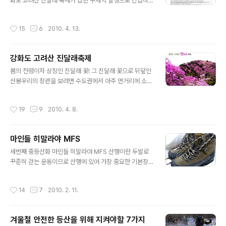
년에(2010) 화려하게 만개한 고려산의 진달래꽃 능선을
화도 고려산 진달래 축제가 집단 구제역 발생으로 긴급히
보기 위해서는 일정을 늦추는 것이 좋으며 최소한 4월20
취소 되었답니다.참고하시기 바랍니다. 예술제와 문화행사
일 이후에 고려산을 찾을 것을 고려해 봄직하다. 일부언론
는 모두 취소 되었고 개별 산행은 가능~~~~~~ 또 참가자
작성시간
15
6
2010. 4. 13.
의 확인되지 않은 추측성 기사를 보고 17,1..
들을 위해 교통 안내는 한다고 합니다. 진달래의 만개는 4
월15일 이후에나 될것 같다고 하네요^^
강화도 고려산 진달래축제
글 내용
봄의 전령이자 상징인 진달래 꽃! 그 진달래 꽃으로 뒤덮인
산봉우리의 장관을 보려면 수도권에서 아주 먼거리에 소재
한 창녕 화왕산, 여천 영취산등으로 장거리 여행을 떠나야
했지만 수년전 부터 수도권에 소재한 강화도 고려산에서도
작성시간
19
9
2010. 4. 8.
능선을 따라 흐드러진 진달래 군락을 만날수 있게 되었다.
덕분에 4월이면 강화도에서 조용히 펼쳐지는 진달래 축제
와 등산을 동시에 즐길수 있게 되어 수도권 여행자들의 맘
마인들 히말라야 MFS
을 설레이게 한다. 2010년 강화도 고려산 진달래 축제는
글 내용
4월10일에 시작하여 4월25일 마감하게 되는데 등산코스
세번째 중등산화 마인들 히말라야 MFS 산행이란 두발로
는 국화리 마을회관에을 들머리로 하여 고려산 정상을 우
꾸준히 걷는 운동이므로 산행에 있어 가장 중요한 기본장
회하고 잔달래능선과 낙조봉을 지나 미꾸리 고개로 하산하
비는 등산화라 할수 있겠다. 세번째 중등산화로 선택한 마
는 코스가 가장 일반적이며 전체구간 6.3km정도에 3시간
인들 히말라야MFS.... 등산화를 고를때 가장 주의 해야 할
작성시간
14
7
2010. 2. 11.
30분 정도 소요되고 원점회귀가 가능한 ..
점은 자신의 발에 신어보고 편안한 신발을 선택하는 것이
다. * 집중적인 산행용 등산화로 밑창구조를 더욱 견고하게
개선. * 단단하면서도 편안하여 집중적인 중장거리 산행에
겨울철 안전한 등산을 위해 지켜야할 7가지
서 발이 편안함. MFS(Memory Foam System) : 마인
글 내용