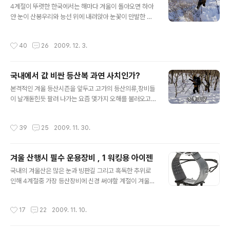
들 히말라야는 독특한 발목 성형 장치를 채택하고 있어 출
4계절이 뚜렷한 한국에서는 해마다 겨울이 돌아오면 하아
시단계에서 발목 부분 안감의 내부에 말랑말랑한 겔 타입
얀 눈이 산봉우리와 능선 위에 내려앉아 눈꽃이 만발한 풍
의 유동체가 있는데, 이 겔(Gel)이 사용하면서 체온에 의해
경을 연출 하는데 화려한 가을 단풍으로 물든 경치와 견주
사용자의 발목모양과 똑같은 모양으로 형성되어 편안함과
어 보아도 설산의 풍광은 전혀 손색이 없다. 하지만 설산의
작성시간
40
26
2009. 12. 3.
안전전을 높여준다. * ..
황홀한 풍경을 감상하기 위해서는 타 계절과 다르게 겨울
이라는 특수성을 감안하여 산행계획에서 부터 준비 그리고
산에서 반드시 지켜야 할 것들을 완벽하게 숙지하고 대비
국내에서 값 비싼 등산복 과연 사치인가?
하여 자칫 인사사고로 연결 될수 있는 위험성으로 부터 자
글 내용
신을 보호하는 것이 중요하다. 실제로 이러한 준비들을 제
본격적인 겨울 등산시즌을 앞두고 고가의 등산의류,장비들
대로 갖추지 못한채 산행에 임하였다가 목숨을 잃거나 중
이 날개돋힌듯 팔려 나가는 요즘 몇가지 오해를 불러오고
상을 입는 사고가 국내의 산에서 매년 일어나고 있는 것은
있는 것이 있는데 고도가 낮은 국내에서 과연 히말라야 같
산의 높낮이를 떠나 동계산행의 위험성에 대비하는 것이
은 고,설산에서나 필요할것 같은 고가의 장비들을 굳이 비
작성시간
39
25
2009. 11. 30.
얼마나 중요한가를 입증해 주는것이다.겨울 산의 ..
싼돈 주고 구매하여 착용하고 다닐 필요가 있겠는가? 하는
것과 사계절이 뚜렷한 국내에서 겨울 한 철 사용하자고 한
벌,한켤레에 수십만원 이상 가는 의류와 등산화등을 구매
겨울 산행시 필수 운용장비 , 1 워킹용 아이젠
하는 것은 낭비가 아닌가? 하는 지적 그리고 산중에서 고가
글 내용
의 외제 브랜드나 장비로 폼이나 잡으려 하는건 아닌가? 하
국내의 겨울산은 많은 눈과 빙판길 그리고 혹독한 추위로
는 의혹의 눈초리를 보내는 분들도 종종 볼수 있는데 이러
인해 4계절중 가장 등산장비에 신경 써야할 계절이 겨울산
한 오해들은 등산을 다니지 않는 사람이거나 겨울등산의
행이다. 겨울 산행에는 보온의류를 비롯해 여러가지 장비
개념을 제대로 이해하지 못하는 것에서 기인 되었다고 생
를 필요로 하지만 그중에도 워킹용 아이젠은 필수품목 제1
작성시간
17
22
2009. 11. 10.
각되는데 도심에서 만나는 추운겨울과 산꼭대기에서 ..
호 이다. 아이젠이 없다면 미끄러운 빙판길을 지나거나 얼
어붙은 계곡길을 지나다 사고와 부상으로 이어질 수 있고