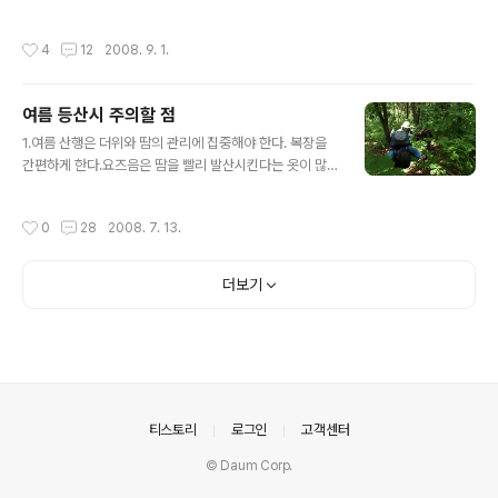
(860.6m) : 청정 계곡의 명산 13. 명지산(1,2..
을 불러 일으키는데 제대로 된 준비 없이 아무렇게나 오르
고 또 주의할 사항도 숙지하지 못했다면 조난으로 이어지
작성시간
4
12
2008. 9. 1.
기 쉽상이다. 산의 높고 낮음의 문제가 아니라 기초적인 등
산지식과 계절에 맞는 산행준비의 문제인 것이다. 실례로
년중 조난 사고의 절반이상이 수도권의 해발 500-900미
여름 등산시 주의할 점
터 사이의 낮은 산과 봉우리에서 일어나고 있다. 가을이 오
글 내용
면 밤의 길이가 길어지기 시작하고 낮시간이 짧아 지며 기
1.여름 산행은 더위와 땀의 관리에 집중해야 한다. 복장을
상변화가 심해 단풍은 붉고 아름답게 물들기에 더없이 좋
간편하게 한다.요즈음은 땀을 빨리 발산시킨다는 옷이 많
은 계절이지만 산행하기엔 매우 조심스러운 계절이다. 청
이 나와 있어 그런 것을 사용하면 좋을 것이다. 소위 망사용
바지에 운동화나 걸치고 올라섰다가는 산중에서 낭패당하
이라는 것도 상당히 덥다. 별 필요도 없이 폼으로 입는 사람
작성시간
0
28
2008. 7. 13.
기 십상이다. 1>일찍 오르고 가급적 해지기전 하산..
들이 있는데 여름철에 덥고 무거운 것 중에 하나다. 그리고
산행의 예절복장도 아니다. 또한 청 바지류도 입지 말자 청
바지류는 무겁고 바람도 잘 통하지 않고 물에 젖으면 무게
더보기
와 함께 고통스럽게 한다. 바람이 잘 통하는 옷으로 한다.
그렇다고 요즈음 반 팔 반바지 차림이 유행(?)인데 이것은
산행복장이 아니다. 여러가지 산의 특성상 긴 팔과 긴 바지
를 입도록 하자. 또 신발을 샌들 모양(?)을 신는 분도 있는
데, 이것도 삼가야 할 것이다. 산에서는 안전한 등산화를 신
자. 만약 조..
의안내
티스토리
로그인
고객센터
© Daum Corp.