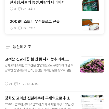
선자령,하늘의 능선,바람의 나라에서
3
92
조회
1
2008티스토리 우수블로그 선물
0
39
조회
1
등산의 기초
분류 전체보기
주요 글 목록
고려산 진달래꽃 봄 산행 시기 늦추어야.....
글 내용
강화도에 소재한 고려산은 진달래꽃으로 유명하여 매년 이
맘때면 진달래꽃이 만개, 능선을 화려한 분홍빛으로 물들
이고 수많은 산객들을 유혹하곤 했다.하지만 2010년 봄에
는 이상기온이 지속되면서 진달래 군락의 생육과 개화에도
작성시간
21
6
2010. 4. 16.
영향을 미쳐 4월15일이 지난 지금에도 꽃몽오리만 일부
올라오고 있으며 개화가 되지 않고 있다.(위사진은 2009
년 봄) 구제역으로 진달래축제가 취소되었지만 진달래능선
강화도 고려산 진달래축제 구제역으로 취소
의 봄꽃 향연을 보기 위해 고려산을 찾은 많은 산객들은 아
글 내용
쉬움을 뒤로 하고 발걸음을 돌릴수 밖에 없는 상황이다.금
2010.4월10일 부터 4월25일까지 개최될 예정 이었던 강