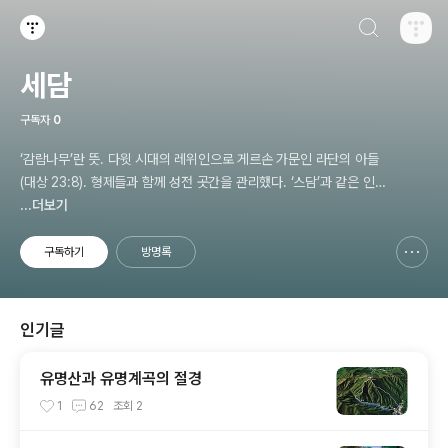
검색하기
티스토리
세담
구독자
0
‘감람나무’란 뜻. 다윗 시대의 레위인으로 게르손 가문인 라단의 아들
(대상 23:8). 형제들과 함께 성전 곳간을 관리했다. ‘스담’과 같은 인
물로 본다(대상 26:22). 세담 [Zetham] (라이프성경사전)
...더보기
구독하기
방명록
신고하기 레이어
열기
인기글
유명산과 유명계곡의 절경
1
62
조회
2