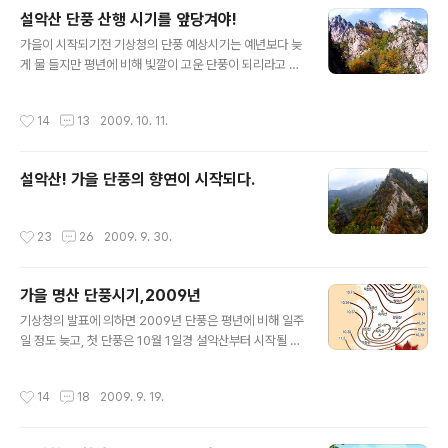
이러한 부상이나 조난은 사망사고로 이어질 위험성이 높기
설악산 단풍 산행 시기를 앞당겨야!
에 겨울 등산에서는 단 한번을 사용하더라도 항상 휴대해
글 내용
야 하는 필수품이 워킹용 아이젠이다. 아마추어 들이 사용
가을이 시작되기전 기상청의 단풍 예상시기는 예년보다 늦
하는 아이젠은 등산화 밑에 착용하는 미끄럼 방지용의 장
게 물 들지만 평년에 비해 빛깔이 고운 단풍이 되리라고 발
비로서 원래는 슈타이크아이젠(Steigeisen)인데 약칭으
표 했었다. 하지만 추석을 전후하여 대청봉의 아침 기온이
로 아이젠이라고 부르고 있으며 발톱의 숫자에 따라 4발,6
섭씨 0도 이하로 내려가면서 10월06일경 첫 얼음이 얼고
작성시간
14
13
2009. 10. 11.
발등으로.....형태와 구성에 따라 체인형,짚신형..
난 이후 급속도로 단풍의 하강 속도가 빨라지게 되었으며 1
0월02일 경부터 해발 1400미터 이상의 능선과 귀떼기청,
중청,대청을 비롯한 봉우리의 풍경들은 이미 잎이 말라버
설악산! 가을 단풍의 향연이 시작되다.
린 한 겨울의 앙상함을 보이게 되었고 추석연후 이후 7일-
9일경부터는 1000미터대 이상에서도 단풍이 말라가고 있
는 상황이다. 10월 9일 현재 해발 700미터 까지 단풍이
작성시간
23
26
2009. 9. 30.
내려와 있는 상태이고 절정을 맞고 있는 구간 또한 600 -
1000미터 고도이며 한달이상 계속된 가뭄현상으로 인해
단풍잎이 급속도로 말라가고 ..
가을 명산 단풍시기,2009년
글 내용
기상청의 발표에 의하면 2009년 단풍은 평년에 비해 일주
일 정도 늦고, 첫 단풍은 10월 1일경 설악산부터 시작될 것
으로 보인다고 한다. 관심있는 단풍 명산들의 단풍절정기
를 예측해 보면 가장 빠른 단풍산행을 할수 있는 설악산이
작성시간
14
18
2009. 9. 19.
10월 15~20일경, 가장 늦게 까지 단풍을 볼수 있는 내장
산이 11월 5~10일경이 될 전망이다. 설악산의 경우 대청
봉과 공룡능선등은 10월 첫주에 가지 않으면 말라버린 단