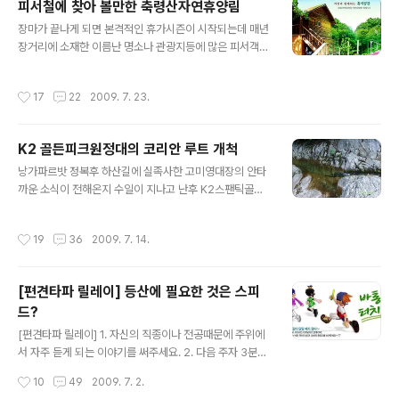
피서철에 찾아 볼만한 축령산자연휴양림
풍을 구경하기 십상이다. 하지만 10월 중순까지도 백담사,
글 내용
오세암,오색약수,수렴동계곡,천불동등은 단풍산행이 가능
장마가 끝나게 되면 본격적인 휴가시즌이 시작되는데 매년
하다. 장쾌한 주능선에서 단풍조망이 가능한 지리산도 10
장거리에 소재한 이름난 명소나 관광지등에 많은 피서객이
월 초에서 15일 정도 까지만 단풍 구경이 가능하다. 물론
한꺼번에 몰리게 되다보니 교통체증,바가지등 바람직하지
계곡산행을 할경우 10월 말까지도 단풍구경을 할수 있는
못한 현상으로 휴가를 보내는 것이 아니라 개고생을 하고
작성시간
17
22
2009. 7. 23.
곳이다. 가을이면 떠나게 되는..
오는 경우를 허다하게 볼수 있다. ㅎ 하지만 조금만 마음을
비우고 주말을 피해 서울 근교에 소재한 국립휴양림이나
계곡등으로 피서를 떠나 본다면 한여름 무더위는 물론 스
K2 골든피크원정대의 코리안 루트 개척
트레스까지 말끔히 날려 버릴수 있을 것인데 그 중 한곳이
글 내용
축령산자연휴림이다. 경기도 남양주시 수동면 외방리에 소
낭가파르밧 정복후 하산길에 실족사한 고미영대장의 안타
재한 "국립축령산 자연휴양림"은 서울에서 한시간이면 도
까운 소식이 전해온지 수일이 지나고 난후 K2스팬틱골든
착할수 있는 거리에 소재하고 있으면서도 오염원이 전혀
피크원정대의 코리안루트 개척 성공의 낭보가 전해왔다.
없는 청정계곡과 첩첩산중으로 둘러 쌓여져 피같은 휴가기
이번 코리안 루트 개척의 의미와 특징은 각각의 캠프와 고
작성시간
19
36
2009. 7. 14.
간을 알차게 보낼수 있고 비용대비 효율도 매우 높은 휴가..
정로프 연결없이 시작부터 정상까지 한번에 등반하는 방식
인 알파인 스타일을 채택하였다는 것, 그리고 K2골든피크
원정대는 국내 최초로 히말라야 7000m 이상 고산거벽을
[편견타파 릴레이] 등산에 필요한 것은 스피
알파인 스타일로 등정하는 기록을 세웠다는 것이라고 한
드?
다. 김형일 대장을 비롯한 K2원정팀의 안전하산과 귀국을
글 내용
기원해 본다. “정상입니다. 끝날 것 같지 않던 2200m의
[편견타파 릴레이] 1. 자신의 직종이나 전공때문에 주위에
벽을 넘고, 5일 동안 제대로 먹지 못하고 자지 못하고 추위
서 자주 듣게 되는 이야기를 써주세요. 2. 다음 주자 3분께
에 떨며… 눈물이 날 것 같습니다.” 120시간이 넘는 지옥의
바톤을 넘겨주세요. 3. 마감기한은 7월 31일까지 입니다.
작성시간
10
49
2009. 7. 2.
여정을 견딘 김형일 대장의 목소리에서는..
[바톤이 넘어온 경로] 1. 라라윈님 : 편견타파 릴레이 2. 해