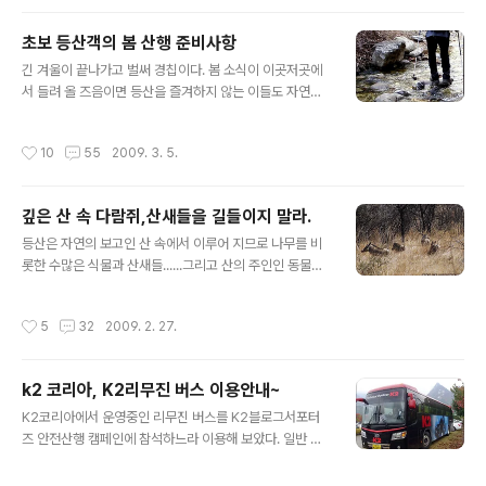
피아름드리님 : 편견을 버리세요~ 편견타파 릴레이 3. 검
도쉐프님 : [편견타파 릴레이] 편견을 버리면 세상이 다르
초보 등산객의 봄 산행 준비사항
게 보인다 4. 용짱님 : 용짱은 된장남? 5.생각하는 사람 : 생
글 내용
긴 겨울이 끝나가고 벌써 경칩이다. 봄 소식이 이곳저곳에
각이 없는 사람이 생각하는 사람? 6.White Rain님 : 남자
서 들려 올 즈음이면 등산을 즐겨하지 않는 이들도 자연의
가 팩하면 별난 사람 7.코로돼지님 : 고양이 키우면 유산해
변화 앞에 가슴 설레이고 한번쯤 가벼운 꽃 놀이라도 좋으
7.mark님 : 편견타파릴레이 8.세담의 산행이야기 : 등산에
니 봄 산행을 갈망하게 된다. 하지만 겨우내 등산을 다니던
필요한 것은 스피드? 산악인이라면 가끔 어느 높은 봉우리,
작성시간
10
55
2009. 3. 5.
산객들과 봄바람 불때나 산에 한번 가야겠다는 일반인들과
어느 험준한 산을 몇 시간 만에 주파했..
는 산에 대한 준비와 마음가짐부터 다르므로 산행을 떠나
기전에 봄 산행에 대한 기본적인 준비를 갖추고 주의 할점
깊은 산 속 다람쥐,산새들을 길들이지 말라.
을 숙지한다면 보다더 안전하고 의미있는 등산을 경험 할
글 내용
수 있을 것이다. 겨울 산행시엔 기본적으로 아이젠이나 스
등산은 자연의 보고인 산 속에서 이루어 지므로 나무를 비
틱,방풍 및 보온의류, 장갑등 안전 장비를 휴대하므로 안전
롯한 수많은 식물과 산새들......그리고 산의 주인인 동물들
사고의 위험으로 부터 어느정도 자유로울 수 있는데 초봄
과 마주 칠수 있다. 새나 다람쥐같은 귀여운 동물들을 마주
산행은 위험요소가 도사리고 있음에도 포근한 날씨 속에
할때에는 산행의 즐거움이 배가 되므로 먹이로 그들을 유
작성시간
5
32
2009. 2. 27.
산에 대한 지나친 자신감과 릴렉스한 마음가짐으..
혹하여 잠시 산중 유희를 즐기기도 한다.하지만 사람들의
이러한 짧은 유희는 사람들에겐 즐거움일지 모르나 .......생
태계의 섭리에는 심각한 위협이 될수 있다. 단체 등산객들
k2 코리아, K2리무진 버스 이용안내~
이 많이 찾는 산 봉우리나 휴식장소 같은 곳엔 등산객들이
글 내용
던져주고 가는 먹이를 먹기위해 각종 동물들이 서식하기도
K2코리아에서 운영중인 리무진 버스를 K2블로그서포터
하는데 대표적인 것들이 인간들과 친근한 산새나 다람쥐들
즈 안전산행 캠페인에 참석하느라 이용해 보았다. 일반 산
이다. 산속에 살면서도 야생성을 잃어 버리는 결과를 초래
악회에도 개방되어 온라인 예약제로 운영되고 있는데 28
하게 되는데~~~~ 이러한 먹이주기가 그들의 야생성 상실
인승으로 개조되어 실내가 넓고 쾌적하며 산행시 편안한고