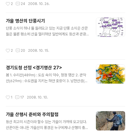
작성시간
2
24
2008. 10. 26.
을 유발하고 있는 것은 문제라 할수..
안전한 이동을 보장해 주고 있다. 이동 및 정차시에는 K2
코리아에서 자체 제작한 등산의 기초 상식 프로그램을 보
여주어 초보산악인 들에겐 매우 유용하며 영화등 문화,예
가을 명산의 단풍시기
술 프로그램도 방영해준다. 최첨단 리무진 버스로 완벽한
글 내용
구조를 갖추고있어 편리하고 쾌적한 이동이 가능한 실내공
단풍 소식이 하나 둘 들려오고 있는 지금 단풍 소식은 산꾼
간 우측 라인으로는 2인석이 배치되어 있다.....45인석 최
들은 물론 평소에 산을 멀리하던 일반에게도 등산과 관광
첨단 고속버스를 28인승으로 개조하여 1인당 탑승공간이
의 중요한 정보가 된다. 기상청과 한국관광공사에서 올해
최대화 되었고 항공기 좌석을 적용하여 안락함을 더해준
의 기후여건과 지역성을 고려해 전국의 단풍시기를 알려
작성시간
2
20
2008. 10. 15.
다...
주고있다. 그런데 이런 지표로 인해 단풍이 절정을 이루고
있는 곳마다 인산인해를 이루어 단풍 관광은 뒤로 미루고
사람에 치여 지쳐 돌아오는 사람들이 허다하다. 여유로운
경기도청 선정 <경기명산 27>
마음으로 인산인해를 피해 단풍으로 물들어 가는 가을산의
글 내용
감동을 느끼려면 최대 절정시기에 임박하여 방문하는 것을
봄 1. 수리산(489m) : 도심 속의 약수, 청정 명산 2. 관악
피하고 단풍시작점을 지나 절정기 조금 앞의 시기에 방문
산(629m) : 수도권을 지키는 하얀 호랑이 3. 남한산성(도
하는 것이 효과적이다. 단풍이란 것이 몇일 만에 사라져 버
립공원) : 느린 걸음으로 둘러보는 천년의 요새 4. 설봉산
리는 것이 아니기에 조급한 마음을 먹지말고 여행목적과
(394m) : 예향과 철쭉으로 아름다운 산 5. 서운산(547.4
작성시간
1
17
2008. 10. 10.
부합되는 장소를 선택하여 절정기 조금 앞 시기에 방..
m) : 부드럽고 유순한 사람들이 모이는 곳 6. 축령산(879
m) : 하늘 덮는 나무들의 알싸한 향기 7. 태화산(644m) :
봄 나들이 하기 좋은 산 8. 연인산(도립공원, 1068m) : 사
가을 산행시 준비와 주의할점
랑이 피어 오르는 산 여름 9. 광교산(582m) : 나무 향에 취
글 내용
해도 좋은 산 10. 수락산(637.7m) : 이슬처럼 깨끗한 산 1
등산 최고의 시즌이라 할수 있는 가을이 가까워 오고있다.
1. 청계산(618.2m) : 수도권을 지키는 푸른 용 12. 유명산
산꾼이든 아니든 가을산의 풍경은 누구에게나 산행의 충동