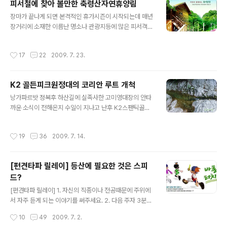
피서철에 찾아 볼만한 축령산자연휴양림
풍을 구경하기 십상이다. 하지만 10월 중순까지도 백담사,
글 내용
오세암,오색약수,수렴동계곡,천불동등은 단풍산행이 가능
장마가 끝나게 되면 본격적인 휴가시즌이 시작되는데 매년
하다. 장쾌한 주능선에서 단풍조망이 가능한 지리산도 10
장거리에 소재한 이름난 명소나 관광지등에 많은 피서객이
월 초에서 15일 정도 까지만 단풍 구경이 가능하다. 물론
한꺼번에 몰리게 되다보니 교통체증,바가지등 바람직하지
계곡산행을 할경우 10월 말까지도 단풍구경을 할수 있는
못한 현상으로 휴가를 보내는 것이 아니라 개고생을 하고
작성시간
17
22
2009. 7. 23.
곳이다. 가을이면 떠나게 되는..
오는 경우를 허다하게 볼수 있다. ㅎ 하지만 조금만 마음을
비우고 주말을 피해 서울 근교에 소재한 국립휴양림이나
계곡등으로 피서를 떠나 본다면 한여름 무더위는 물론 스
K2 골든피크원정대의 코리안 루트 개척
트레스까지 말끔히 날려 버릴수 있을 것인데 그 중 한곳이
글 내용
축령산자연휴림이다. 경기도 남양주시 수동면 외방리에 소
낭가파르밧 정복후 하산길에 실족사한 고미영대장의 안타
재한 "국립축령산 자연휴양림"은 서울에서 한시간이면 도
까운 소식이 전해온지 수일이 지나고 난후 K2스팬틱골든
착할수 있는 거리에 소재하고 있으면서도 오염원이 전혀
피크원정대의 코리안루트 개척 성공의 낭보가 전해왔다.
없는 청정계곡과 첩첩산중으로 둘러 쌓여져 피같은 휴가기
이번 코리안 루트 개척의 의미와 특징은 각각의 캠프와 고
작성시간
19
36
2009. 7. 14.
간을 알차게 보낼수 있고 비용대비 효율도 매우 높은 휴가..
정로프 연결없이 시작부터 정상까지 한번에 등반하는 방식
인 알파인 스타일을 채택하였다는 것, 그리고 K2골든피크
원정대는 국내 최초로 히말라야 7000m 이상 고산거벽을
[편견타파 릴레이] 등산에 필요한 것은 스피
알파인 스타일로 등정하는 기록을 세웠다는 것이라고 한
드?
다. 김형일 대장을 비롯한 K2원정팀의 안전하산과 귀국을
글 내용
기원해 본다. “정상입니다. 끝날 것 같지 않던 2200m의
[편견타파 릴레이] 1. 자신의 직종이나 전공때문에 주위에
벽을 넘고, 5일 동안 제대로 먹지 못하고 자지 못하고 추위
서 자주 듣게 되는 이야기를 써주세요. 2. 다음 주자 3분께
에 떨며… 눈물이 날 것 같습니다.” 120시간이 넘는 지옥의
바톤을 넘겨주세요. 3. 마감기한은 7월 31일까지 입니다.
작성시간
10
49
2009. 7. 2.
여정을 견딘 김형일 대장의 목소리에서는..
[바톤이 넘어온 경로] 1. 라라윈님 : 편견타파 릴레이 2. 해