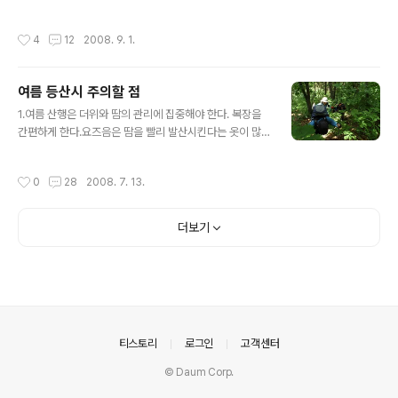
(860.6m) : 청정 계곡의 명산 13. 명지산(1,2..
을 불러 일으키는데 제대로 된 준비 없이 아무렇게나 오르
고 또 주의할 사항도 숙지하지 못했다면 조난으로 이어지
작성시간
4
12
2008. 9. 1.
기 쉽상이다. 산의 높고 낮음의 문제가 아니라 기초적인 등
산지식과 계절에 맞는 산행준비의 문제인 것이다. 실례로
년중 조난 사고의 절반이상이 수도권의 해발 500-900미
여름 등산시 주의할 점
터 사이의 낮은 산과 봉우리에서 일어나고 있다. 가을이 오
글 내용
면 밤의 길이가 길어지기 시작하고 낮시간이 짧아 지며 기
1.여름 산행은 더위와 땀의 관리에 집중해야 한다. 복장을
상변화가 심해 단풍은 붉고 아름답게 물들기에 더없이 좋
간편하게 한다.요즈음은 땀을 빨리 발산시킨다는 옷이 많
은 계절이지만 산행하기엔 매우 조심스러운 계절이다. 청
이 나와 있어 그런 것을 사용하면 좋을 것이다. 소위 망사용
바지에 운동화나 걸치고 올라섰다가는 산중에서 낭패당하
이라는 것도 상당히 덥다. 별 필요도 없이 폼으로 입는 사람
작성시간
0
28
2008. 7. 13.
기 십상이다. 1>일찍 오르고 가급적 해지기전 하산..
들이 있는데 여름철에 덥고 무거운 것 중에 하나다. 그리고
산행의 예절복장도 아니다. 또한 청 바지류도 입지 말자 청
바지류는 무겁고 바람도 잘 통하지 않고 물에 젖으면 무게
더보기
와 함께 고통스럽게 한다. 바람이 잘 통하는 옷으로 한다.
그렇다고 요즈음 반 팔 반바지 차림이 유행(?)인데 이것은
산행복장이 아니다. 여러가지 산의 특성상 긴 팔과 긴 바지
를 입도록 하자. 또 신발을 샌들 모양(?)을 신는 분도 있는
데, 이것도 삼가야 할 것이다. 산에서는 안전한 등산화를 신
자. 만약 조..
의안내
티스토리
로그인
고객센터
© Daum Corp.