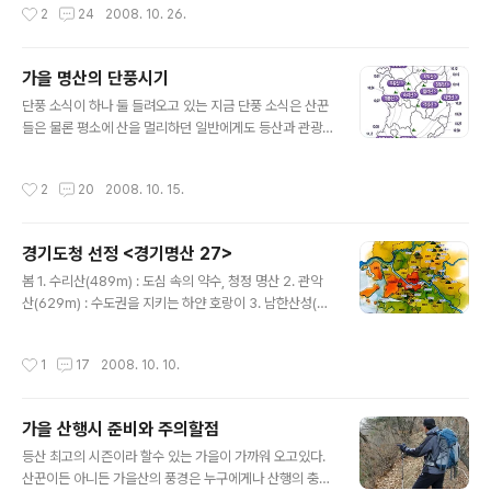
작성시간
2
24
2008. 10. 26.
을 유발하고 있는 것은 문제라 할수..
안전한 이동을 보장해 주고 있다. 이동 및 정차시에는 K2
코리아에서 자체 제작한 등산의 기초 상식 프로그램을 보
여주어 초보산악인 들에겐 매우 유용하며 영화등 문화,예
가을 명산의 단풍시기
술 프로그램도 방영해준다. 최첨단 리무진 버스로 완벽한
글 내용
구조를 갖추고있어 편리하고 쾌적한 이동이 가능한 실내공
단풍 소식이 하나 둘 들려오고 있는 지금 단풍 소식은 산꾼
간 우측 라인으로는 2인석이 배치되어 있다.....45인석 최
들은 물론 평소에 산을 멀리하던 일반에게도 등산과 관광
첨단 고속버스를 28인승으로 개조하여 1인당 탑승공간이
의 중요한 정보가 된다. 기상청과 한국관광공사에서 올해
최대화 되었고 항공기 좌석을 적용하여 안락함을 더해준
의 기후여건과 지역성을 고려해 전국의 단풍시기를 알려
작성시간
2
20
2008. 10. 15.
다...
주고있다. 그런데 이런 지표로 인해 단풍이 절정을 이루고
있는 곳마다 인산인해를 이루어 단풍 관광은 뒤로 미루고
사람에 치여 지쳐 돌아오는 사람들이 허다하다. 여유로운
경기도청 선정 <경기명산 27>
마음으로 인산인해를 피해 단풍으로 물들어 가는 가을산의
글 내용
감동을 느끼려면 최대 절정시기에 임박하여 방문하는 것을
봄 1. 수리산(489m) : 도심 속의 약수, 청정 명산 2. 관악
피하고 단풍시작점을 지나 절정기 조금 앞의 시기에 방문
산(629m) : 수도권을 지키는 하얀 호랑이 3. 남한산성(도
하는 것이 효과적이다. 단풍이란 것이 몇일 만에 사라져 버
립공원) : 느린 걸음으로 둘러보는 천년의 요새 4. 설봉산
리는 것이 아니기에 조급한 마음을 먹지말고 여행목적과
(394m) : 예향과 철쭉으로 아름다운 산 5. 서운산(547.4
작성시간
1
17
2008. 10. 10.
부합되는 장소를 선택하여 절정기 조금 앞 시기에 방..
m) : 부드럽고 유순한 사람들이 모이는 곳 6. 축령산(879
m) : 하늘 덮는 나무들의 알싸한 향기 7. 태화산(644m) :
봄 나들이 하기 좋은 산 8. 연인산(도립공원, 1068m) : 사
가을 산행시 준비와 주의할점
랑이 피어 오르는 산 여름 9. 광교산(582m) : 나무 향에 취
글 내용
해도 좋은 산 10. 수락산(637.7m) : 이슬처럼 깨끗한 산 1
등산 최고의 시즌이라 할수 있는 가을이 가까워 오고있다.
1. 청계산(618.2m) : 수도권을 지키는 푸른 용 12. 유명산
산꾼이든 아니든 가을산의 풍경은 누구에게나 산행의 충동