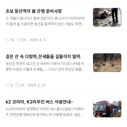
피아름드리님 : 편견을 버리세요~ 편견타파 릴레이 3. 검
도쉐프님 : [편견타파 릴레이] 편견을 버리면 세상이 다르
초보 등산객의 봄 산행 준비사항
게 보인다 4. 용짱님 : 용짱은 된장남? 5.생각하는 사람 : 생
글 내용
긴 겨울이 끝나가고 벌써 경칩이다. 봄 소식이 이곳저곳에
각이 없는 사람이 생각하는 사람? 6.White Rain님 : 남자
서 들려 올 즈음이면 등산을 즐겨하지 않는 이들도 자연의
가 팩하면 별난 사람 7.코로돼지님 : 고양이 키우면 유산해
변화 앞에 가슴 설레이고 한번쯤 가벼운 꽃 놀이라도 좋으
7.mark님 : 편견타파릴레이 8.세담의 산행이야기 : 등산에
니 봄 산행을 갈망하게 된다. 하지만 겨우내 등산을 다니던
필요한 것은 스피드? 산악인이라면 가끔 어느 높은 봉우리,
작성시간
10
55
2009. 3. 5.
산객들과 봄바람 불때나 산에 한번 가야겠다는 일반인들과
어느 험준한 산을 몇 시간 만에 주파했..
는 산에 대한 준비와 마음가짐부터 다르므로 산행을 떠나
기전에 봄 산행에 대한 기본적인 준비를 갖추고 주의 할점
깊은 산 속 다람쥐,산새들을 길들이지 말라.
을 숙지한다면 보다더 안전하고 의미있는 등산을 경험 할
글 내용
수 있을 것이다. 겨울 산행시엔 기본적으로 아이젠이나 스
등산은 자연의 보고인 산 속에서 이루어 지므로 나무를 비
틱,방풍 및 보온의류, 장갑등 안전 장비를 휴대하므로 안전
롯한 수많은 식물과 산새들......그리고 산의 주인인 동물들
사고의 위험으로 부터 어느정도 자유로울 수 있는데 초봄
과 마주 칠수 있다. 새나 다람쥐같은 귀여운 동물들을 마주
산행은 위험요소가 도사리고 있음에도 포근한 날씨 속에
할때에는 산행의 즐거움이 배가 되므로 먹이로 그들을 유
작성시간
5
32
2009. 2. 27.
산에 대한 지나친 자신감과 릴렉스한 마음가짐으..
혹하여 잠시 산중 유희를 즐기기도 한다.하지만 사람들의
이러한 짧은 유희는 사람들에겐 즐거움일지 모르나 .......생
태계의 섭리에는 심각한 위협이 될수 있다. 단체 등산객들
k2 코리아, K2리무진 버스 이용안내~
이 많이 찾는 산 봉우리나 휴식장소 같은 곳엔 등산객들이
글 내용
던져주고 가는 먹이를 먹기위해 각종 동물들이 서식하기도
K2코리아에서 운영중인 리무진 버스를 K2블로그서포터
하는데 대표적인 것들이 인간들과 친근한 산새나 다람쥐들
즈 안전산행 캠페인에 참석하느라 이용해 보았다. 일반 산
이다. 산속에 살면서도 야생성을 잃어 버리는 결과를 초래
악회에도 개방되어 온라인 예약제로 운영되고 있는데 28
하게 되는데~~~~ 이러한 먹이주기가 그들의 야생성 상실
인승으로 개조되어 실내가 넓고 쾌적하며 산행시 편안한고