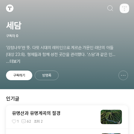
검색하기
티스토리
세담
구독자
0
‘감람나무’란 뜻. 다윗 시대의 레위인으로 게르손 가문인 라단의 아들
(대상 23:8). 형제들과 함께 성전 곳간을 관리했다. ‘스담’과 같은 인
물로 본다(대상 26:22). 세담 [Zetham] (라이프성경사전)
...더보기
구독하기
방명록
신고하기 레이어
열기
인기글
유명산과 유명계곡의 절경
1
62
조회
2