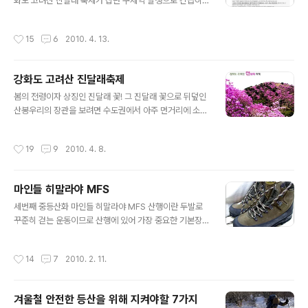
년에(2010) 화려하게 만개한 고려산의 진달래꽃 능선을
화도 고려산 진달래 축제가 집단 구제역 발생으로 긴급히
보기 위해서는 일정을 늦추는 것이 좋으며 최소한 4월20
취소 되었답니다.참고하시기 바랍니다. 예술제와 문화행사
일 이후에 고려산을 찾을 것을 고려해 봄직하다. 일부언론
는 모두 취소 되었고 개별 산행은 가능~~~~~~ 또 참가자
작성시간
15
6
2010. 4. 13.
의 확인되지 않은 추측성 기사를 보고 17,1..
들을 위해 교통 안내는 한다고 합니다. 진달래의 만개는 4
월15일 이후에나 될것 같다고 하네요^^
강화도 고려산 진달래축제
글 내용
봄의 전령이자 상징인 진달래 꽃! 그 진달래 꽃으로 뒤덮인
산봉우리의 장관을 보려면 수도권에서 아주 먼거리에 소재
한 창녕 화왕산, 여천 영취산등으로 장거리 여행을 떠나야
했지만 수년전 부터 수도권에 소재한 강화도 고려산에서도
작성시간
19
9
2010. 4. 8.
능선을 따라 흐드러진 진달래 군락을 만날수 있게 되었다.
덕분에 4월이면 강화도에서 조용히 펼쳐지는 진달래 축제
와 등산을 동시에 즐길수 있게 되어 수도권 여행자들의 맘
마인들 히말라야 MFS
을 설레이게 한다. 2010년 강화도 고려산 진달래 축제는
글 내용
4월10일에 시작하여 4월25일 마감하게 되는데 등산코스
세번째 중등산화 마인들 히말라야 MFS 산행이란 두발로
는 국화리 마을회관에을 들머리로 하여 고려산 정상을 우
꾸준히 걷는 운동이므로 산행에 있어 가장 중요한 기본장
회하고 잔달래능선과 낙조봉을 지나 미꾸리 고개로 하산하
비는 등산화라 할수 있겠다. 세번째 중등산화로 선택한 마
는 코스가 가장 일반적이며 전체구간 6.3km정도에 3시간
인들 히말라야MFS.... 등산화를 고를때 가장 주의 해야 할
작성시간
14
7
2010. 2. 11.
30분 정도 소요되고 원점회귀가 가능한 ..
점은 자신의 발에 신어보고 편안한 신발을 선택하는 것이
다. * 집중적인 산행용 등산화로 밑창구조를 더욱 견고하게
개선. * 단단하면서도 편안하여 집중적인 중장거리 산행에
겨울철 안전한 등산을 위해 지켜야할 7가지
서 발이 편안함. MFS(Memory Foam System) : 마인
글 내용