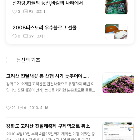
선자령,하늘의 능선,바람의 나라에서
3
92
조회
1
2008티스토리 우수블로그 선물
0
39
조회
1
등산의 기초
분류 전체보기
주요 글 목록
고려산 진달래꽃 봄 산행 시기 늦추어야.....
글 내용
강화도에 소재한 고려산은 진달래꽃으로 유명하여 매년 이
맘때면 진달래꽃이 만개, 능선을 화려한 분홍빛으로 물들
이고 수많은 산객들을 유혹하곤 했다.하지만 2010년 봄에
는 이상기온이 지속되면서 진달래 군락의 생육과 개화에도
작성시간
21
6
2010. 4. 16.
영향을 미쳐 4월15일이 지난 지금에도 꽃몽오리만 일부
올라오고 있으며 개화가 되지 않고 있다.(위사진은 2009
년 봄) 구제역으로 진달래축제가 취소되었지만 진달래능선
강화도 고려산 진달래축제 구제역으로 취소
의 봄꽃 향연을 보기 위해 고려산을 찾은 많은 산객들은 아
글 내용
쉬움을 뒤로 하고 발걸음을 돌릴수 밖에 없는 상황이다.금
2010.4월10일 부터 4월25일까지 개최될 예정 이었던 강