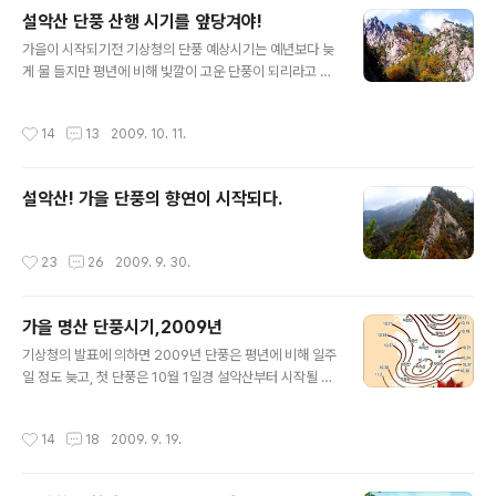
이러한 부상이나 조난은 사망사고로 이어질 위험성이 높기
설악산 단풍 산행 시기를 앞당겨야!
에 겨울 등산에서는 단 한번을 사용하더라도 항상 휴대해
글 내용
야 하는 필수품이 워킹용 아이젠이다. 아마추어 들이 사용
가을이 시작되기전 기상청의 단풍 예상시기는 예년보다 늦
하는 아이젠은 등산화 밑에 착용하는 미끄럼 방지용의 장
게 물 들지만 평년에 비해 빛깔이 고운 단풍이 되리라고 발
비로서 원래는 슈타이크아이젠(Steigeisen)인데 약칭으
표 했었다. 하지만 추석을 전후하여 대청봉의 아침 기온이
로 아이젠이라고 부르고 있으며 발톱의 숫자에 따라 4발,6
섭씨 0도 이하로 내려가면서 10월06일경 첫 얼음이 얼고
작성시간
14
13
2009. 10. 11.
발등으로.....형태와 구성에 따라 체인형,짚신형..
난 이후 급속도로 단풍의 하강 속도가 빨라지게 되었으며 1
0월02일 경부터 해발 1400미터 이상의 능선과 귀떼기청,
중청,대청을 비롯한 봉우리의 풍경들은 이미 잎이 말라버
설악산! 가을 단풍의 향연이 시작되다.
린 한 겨울의 앙상함을 보이게 되었고 추석연후 이후 7일-
9일경부터는 1000미터대 이상에서도 단풍이 말라가고 있
는 상황이다. 10월 9일 현재 해발 700미터 까지 단풍이
작성시간
23
26
2009. 9. 30.
내려와 있는 상태이고 절정을 맞고 있는 구간 또한 600 -
1000미터 고도이며 한달이상 계속된 가뭄현상으로 인해
단풍잎이 급속도로 말라가고 ..
가을 명산 단풍시기,2009년
글 내용
기상청의 발표에 의하면 2009년 단풍은 평년에 비해 일주
일 정도 늦고, 첫 단풍은 10월 1일경 설악산부터 시작될 것
으로 보인다고 한다. 관심있는 단풍 명산들의 단풍절정기
를 예측해 보면 가장 빠른 단풍산행을 할수 있는 설악산이
작성시간
14
18
2009. 9. 19.
10월 15~20일경, 가장 늦게 까지 단풍을 볼수 있는 내장
산이 11월 5~10일경이 될 전망이다. 설악산의 경우 대청
봉과 공룡능선등은 10월 첫주에 가지 않으면 말라버린 단