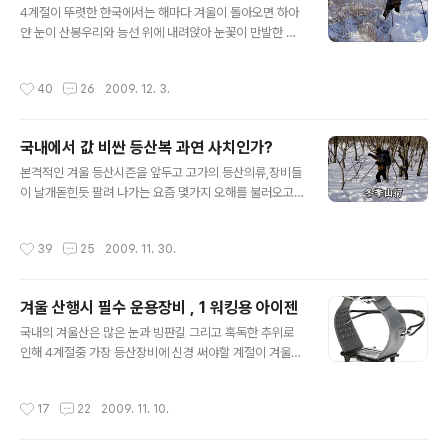
들 히말라야는 독특한 발목 성형 장치를 채택하고 있어 출
4계절이 뚜렷한 한국에서는 해마다 겨울이 돌아오면 하아
시단계에서 발목 부분 안감의 내부에 말랑말랑한 겔 타입
얀 눈이 산봉우리와 능선 위에 내려앉아 눈꽃이 만발한 풍
의 유동체가 있는데, 이 겔(Gel)이 사용하면서 체온에 의해
경을 연출 하는데 화려한 가을 단풍으로 물든 경치와 견주
사용자의 발목모양과 똑같은 모양으로 형성되어 편안함과
어 보아도 설산의 풍광은 전혀 손색이 없다. 하지만 설산의
작성시간
40
26
2009. 12. 3.
안전전을 높여준다. * ..
황홀한 풍경을 감상하기 위해서는 타 계절과 다르게 겨울
이라는 특수성을 감안하여 산행계획에서 부터 준비 그리고
산에서 반드시 지켜야 할 것들을 완벽하게 숙지하고 대비
국내에서 값 비싼 등산복 과연 사치인가?
하여 자칫 인사사고로 연결 될수 있는 위험성으로 부터 자
글 내용
신을 보호하는 것이 중요하다. 실제로 이러한 준비들을 제
본격적인 겨울 등산시즌을 앞두고 고가의 등산의류,장비들
대로 갖추지 못한채 산행에 임하였다가 목숨을 잃거나 중
이 날개돋힌듯 팔려 나가는 요즘 몇가지 오해를 불러오고
상을 입는 사고가 국내의 산에서 매년 일어나고 있는 것은
있는 것이 있는데 고도가 낮은 국내에서 과연 히말라야 같
산의 높낮이를 떠나 동계산행의 위험성에 대비하는 것이
은 고,설산에서나 필요할것 같은 고가의 장비들을 굳이 비
작성시간
39
25
2009. 11. 30.
얼마나 중요한가를 입증해 주는것이다.겨울 산의 ..
싼돈 주고 구매하여 착용하고 다닐 필요가 있겠는가? 하는
것과 사계절이 뚜렷한 국내에서 겨울 한 철 사용하자고 한
벌,한켤레에 수십만원 이상 가는 의류와 등산화등을 구매
겨울 산행시 필수 운용장비 , 1 워킹용 아이젠
하는 것은 낭비가 아닌가? 하는 지적 그리고 산중에서 고가
글 내용
의 외제 브랜드나 장비로 폼이나 잡으려 하는건 아닌가? 하
국내의 겨울산은 많은 눈과 빙판길 그리고 혹독한 추위로
는 의혹의 눈초리를 보내는 분들도 종종 볼수 있는데 이러
인해 4계절중 가장 등산장비에 신경 써야할 계절이 겨울산
한 오해들은 등산을 다니지 않는 사람이거나 겨울등산의
행이다. 겨울 산행에는 보온의류를 비롯해 여러가지 장비
개념을 제대로 이해하지 못하는 것에서 기인 되었다고 생
를 필요로 하지만 그중에도 워킹용 아이젠은 필수품목 제1
작성시간
17
22
2009. 11. 10.
각되는데 도심에서 만나는 추운겨울과 산꼭대기에서 ..
호 이다. 아이젠이 없다면 미끄러운 빙판길을 지나거나 얼
어붙은 계곡길을 지나다 사고와 부상으로 이어질 수 있고