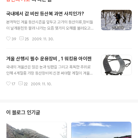
국내에서 값 비싼 등산복 과연 사치인가?
글 내용
본격적인 겨울 등산시즌을 앞두고 고가의 등산의류,장비들
이 날개돋힌듯 팔려 나가는 요즘 몇가지 오해를 불러오고
있는 것이 있는데 고도가 낮은 국내에서 과연 히말라야 같
39
25
2009. 11. 30.
은 고,설산에서나 필요할것 같은 고가의 장비들을 굳이 비
싼돈 주고 구매하여 착용하고 다닐 필요가 있겠는가? 하는
것과 사계절이 뚜렷한 국내에서 겨울 한 철 사용하자고 한
겨울 산행시 필수 운용장비 , 1 워킹용 아이젠
벌,한켤레에 수십만원 이상 가는 의류와 등산화등을 구매
글 내용
하는 것은 낭비가 아닌가? 하는 지적 그리고 산중에서 고가
국내의 겨울산은 많은 눈과 빙판길 그리고 혹독한 추위로
의 외제 브랜드나 장비로 폼이나 잡으려 하는건 아닌가? 하
인해 4계절중 가장 등산장비에 신경 써야할 계절이 겨울산
는 의혹의 눈초리를 보내는 분들도 종종 볼수 있는데 이러
행이다. 겨울 산행에는 보온의류를 비롯해 여러가지 장비
한 오해들은 등산을 다니지 않는 사람이거나 겨울등산의
17
22
2009. 11. 10.
를 필요로 하지만 그중에도 워킹용 아이젠은 필수품목 제1
개념을 제대로 이해하지 못하는 것에서 기인 되었다고 생
호 이다. 아이젠이 없다면 미끄러운 빙판길을 지나거나 얼
각되는데 도심에서 만나는 추운겨울과 산꼭대기에서 ..
어붙은 계곡길을 지나다 사고와 부상으로 이어질 수 있고
이러한 부상이나 조난은 사망사고로 이어질 위험성이 높기
에 겨울 등산에서는 단 한번을 사용하더라도 항상 휴대해
이 블로그 인기글
야 하는 필수품이 워킹용 아이젠이다. 아마추어 들이 사용
하는 아이젠은 등산화 밑에 착용하는 미끄럼 방지용의 장
비로서 원래는 슈타이크아이젠(Steigeisen)인데 약칭으
로 아이젠이라고 부르고 있으며 발톱의 숫자에 따라 4발,6