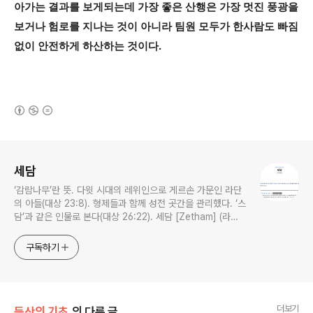
아가는 결과를 보게되는데 가장 좋은 산행은 가장 멋진 풍광을
보거나 험로를 지나는 것이 아니라 팀원 모두가 한사람도 빠짐
없이 안전하게 하산하는 것이다.
(새창열림)
로그 정보
세담
‘감람나무’란 뜻. 다윗 시대의 레위인으로 게르손 가문인 라단
의 아들(대상 23:8). 형제들과 함께 성전 곳간을 관리했다. ‘스
담’과 같은 인물로 본다(대상 26:22). 세담 [Zetham] (라이
프성경사전)
구독하기
더보기
등산의 기초
의 다른 글