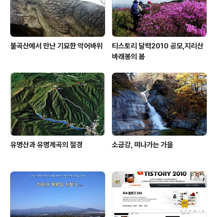
발등으로.....형태와 구성에 따라 체인형,짚신형..
불곡산에서 만난 기묘한 악어바위
티스토리 달력2010 공모,지리산
바래봉의 봄
유명산과 유명계곡의 절경
소금강, 떠나가는 가을