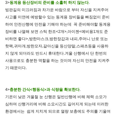
3>
동계용 등산장비의 준비를 소홀히 하지 않는다
.
빙판길의 미끄러짐과 차가운 바람으로 부터 자신을 지켜주어
사고를 미연에 예방할수 있는 동계용 장비들을 빠짐없이 준비
하여 안전산행에 만전을 기해야 하는데 꼭 준비해야할 동계용
장비를 나열해 보면 스틱 한조<2개>,아이젠<예비용1개도 준
비하면 좋다>,방한마스크,방한장갑과 내피,주머니 난로 또는
핫팩,귀마개,방한모자,갈아신을 등산양말,스패츠등을 사용하
지 않게 되더라도 반드시 휴대한다.겨울 산행에서 단 한번의
사용으로도 충분한 역할을 하는 것이며 자신의 안전을 지켜주
기 때문이다.
4>
충분한 간식<행동식>과 식량을 확보한다
.
기온이 낮은 겨울철 눈 산행은 일반산행에 비해 체력 소모가
심하며 산행거리에 비해 소요시간도 길어지게 되는데 이러한
환경에서는 쉽게 지치게 되므로 열량 보충에도 주의를 기울여