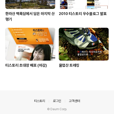
한라산 백록담에서 담은 마지막 산
2010 티스토리 우수블로그 발표
행기
티스토리 초대장 배포 (마감)
울업산 트레킹
의안내
티스토리
로그인
고객센터
© Daum Corp.