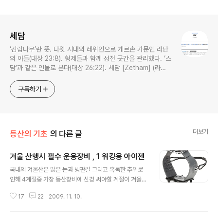
로그 정보
세담
‘감람나무’란 뜻. 다윗 시대의 레위인으로 게르손 가문인 라단
의 아들(대상 23:8). 형제들과 함께 성전 곳간을 관리했다. ‘스
담’과 같은 인물로 본다(대상 26:22). 세담 [Zetham] (라이
프성경사전)
구독하기
더보기
등산의 기초
의 다른 글
겨울 산행시 필수 운용장비 , 1 워킹용 아이젠
글 내용
국내의 겨울산은 많은 눈과 빙판길 그리고 혹독한 추위로
인해 4계절중 가장 등산장비에 신경 써야할 계절이 겨울산
행이다. 겨울 산행에는 보온의류를 비롯해 여러가지 장비
17
22
2009. 11. 10.
를 필요로 하지만 그중에도 워킹용 아이젠은 필수품목 제1
호 이다. 아이젠이 없다면 미끄러운 빙판길을 지나거나 얼