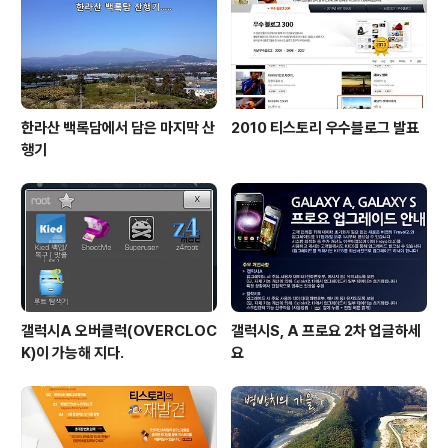
한라산 백록담에서 담은 마지막 산
2010 티스토리 우수블로그 발표
행기
갤럭시A 오버클럭(OVERCLOC
갤럭시S, A 프로요 2차 업글하세
K)이 가능해 지다.
요