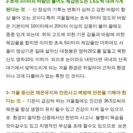
2-초속 1미터의 바람만 불어도 체감온도는 1.6도씩 내려가게
된다는 것
- 산 정상의 기후는 변화가 심하고 강한 바람이 항
상 불어 오는 곳이다.특히 겨울철에는 초속 5미터 정도의 바람
은 기본이며 10미터에서 20미터 이상의 강풍이 불어 올때도
종종 있게 되는데 위의 고도에 의한 기온 감율과 바람에 의한
체감율을 합치면 미미한 초속 5미터의 제감율만 더하여도 서
울이 영상기온 일때 설악산 대청봉은 영하20도를 밑돌고 북한
산도 영하10도 이하가 되므로 눈이라도 내린다면 국내의 산꼭
대기에서 맞딱드리게 되는 겨울 환경은 히말라야 근처의 환경
이나 크게 다를바가 없는 혹한 인 것이다.
3- 겨울 등산은 체온유지와 안전사고 예방에 만전을 기해야 한
다는 것.
- 기온이 급강하 하는 겨울철에도 인간은 36.5도씨의
체온을 항상 생명이 유지 될수 있고 건강이 지켜 질수 있으므
로 환경이 열악한 산중에서단 한번의 사고나 불행이 목숨을
앗아갈수도 있고 치명적인 부상을 초래 할수도 있으므로 보온