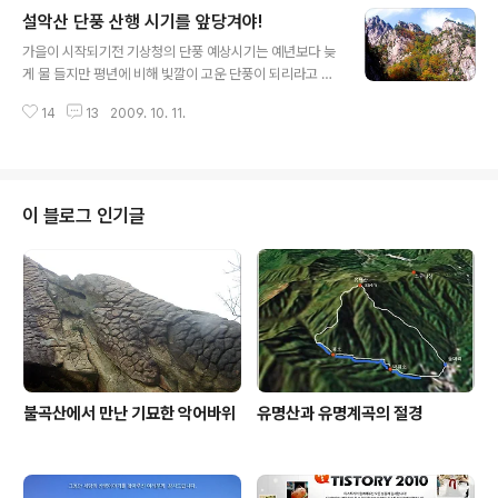
어붙은 계곡길을 지나다 사고와 부상으로 이어질 수 있고
설악산 단풍 산행 시기를 앞당겨야!
이러한 부상이나 조난은 사망사고로 이어질 위험성이 높기
글 내용
에 겨울 등산에서는 단 한번을 사용하더라도 항상 휴대해
가을이 시작되기전 기상청의 단풍 예상시기는 예년보다 늦
야 하는 필수품이 워킹용 아이젠이다. 아마추어 들이 사용
게 물 들지만 평년에 비해 빛깔이 고운 단풍이 되리라고 발
하는 아이젠은 등산화 밑에 착용하는 미끄럼 방지용의 장
표 했었다. 하지만 추석을 전후하여 대청봉의 아침 기온이
비로서 원래는 슈타이크아이젠(Steigeisen)인데 약칭으
14
13
2009. 10. 11.
섭씨 0도 이하로 내려가면서 10월06일경 첫 얼음이 얼고
로 아이젠이라고 부르고 있으며 발톱의 숫자에 따라 4발,6
난 이후 급속도로 단풍의 하강 속도가 빨라지게 되었으며 1
발등으로.....형태와 구성에 따라 체인형,짚신형..
0월02일 경부터 해발 1400미터 이상의 능선과 귀떼기청,
중청,대청을 비롯한 봉우리의 풍경들은 이미 잎이 말라버
린 한 겨울의 앙상함을 보이게 되었고 추석연후 이후 7일-
이 블로그 인기글
9일경부터는 1000미터대 이상에서도 단풍이 말라가고 있
는 상황이다. 10월 9일 현재 해발 700미터 까지 단풍이
내려와 있는 상태이고 절정을 맞고 있는 구간 또한 600 -
1000미터 고도이며 한달이상 계속된 가뭄현상으로 인해
단풍잎이 급속도로 말라가고 ..
불곡산에서 만난 기묘한 악어바위
유명산과 유명계곡의 절경