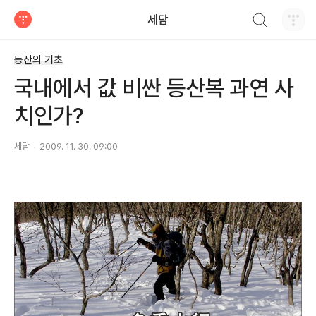
검색하기
세담
티스토리
등산의 기초
국내에서 값 비싼 등산복 과연 사
치인가?
세담
2009. 11. 30. 09:00