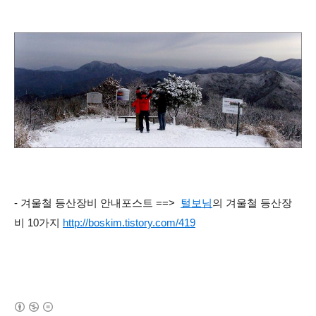
- 겨울철 등산장비 안내포스트 ==>
털보님
의 겨울철 등산장
비 10가지
http://boskim.tistory.com/419
(새창열림)