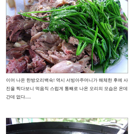
이어 나온 한방오리백숙! 역시 서빙아주머니가 해체한 후에 사
진을 찍다보니 먹음직 스럽게 통째로 나온 오리의 모습은 온데
간데 없다.....