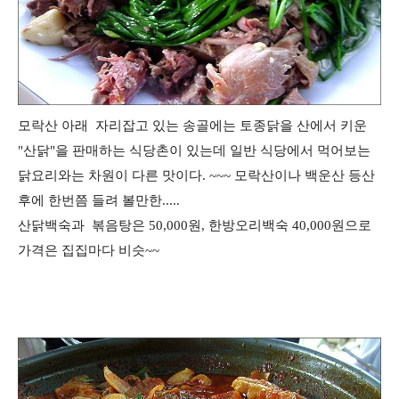
모락산 아래 자리잡고 있는 송골에는 토종닭을 산에서 키운
"산닭"을 판매하는 식당촌이 있는데 일반 식당에서 먹어보는
닭요리와는 차원이 다른 맛이다. ~~~ 모락산이나 백운산 등산
후에 한번쯤 들려 볼만한.....
산닭백숙과 볶음탕은 50,000원, 한방오리백숙 40,000원으로
가격은 집집마다 비슷~~