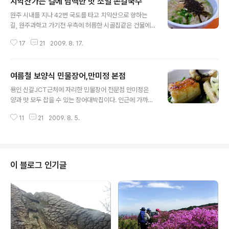
치악산가는 길에 담백한 맛 소일 손칼국수
글 내용
원주 시내를 지나 42번 국도를 타고 치악산으로 향하는
길, 원주과학고 가기전 우측에 허름한 시골집같은 건물에
자리한 "소일 손칼국수"는 대중화된 멸치 칼국수,해물칼국
17
21
2009. 8. 17.
수,닭칼국수등과는 색다른 맛을 자랑하는 전통 시골 칼국
수 집으로 치악산 가는 길에 한번쯤 들려 볼만한 맛집이
다....... 원주시 태장동을 지나 치악산으로 향하는 42번 도
여름철 보양식 민물장어,만미정 본점
로의 한적한 시골길 곁에 허름해 보이지만 전통의 시골 손
글 내용
맛을 자랑하는 "소일보리밥"과 "손일 손칼국수" 집이 붙어
용인 신갈JCT근처에 자리한 민물장어 전문점 만미정은
있다. 한적한 시골길이지만 허름해 보이는 손칼국수집 주
양과 맛 모두 잡을 수 있는 장어대박집이다. 인근에 가까운
차장은 만원..... 안으로 들어서자 빈 테이블이 거의 없어 맛
산은 광교산이 있다. 일부 장어구이 식당에서 제공되는 양
에 대한 기대감을 갖게하고..... 특이하게도 벽면에는 벽지
11
21
2009. 8. 5.
이 실제 무게와 차이가 많다는 내용이 모방송사에서 방영
위에 그대로 싸인이.....5년전 장미란 선수가 남긴.......
된이후 대기시간이 더 길어진 식당이 만미정이다. 1KG에
38,000~40,000원으로 성인남자는 2인,여성은 3인정
도가 먹을수 있는 양인데.... 뒤 늦게 촬영을 하느라 위 사진
은 1KG시식후 500G을 추가로 주문하여 굽는 중인데 지
이 블로그 인기글
난주에 들렸던 모식당의 1KG과 맞먹는 양같다. 살이 통통
하게 올라 굽기에도 편하고 식감도 좋다. 처음 1KG을 주문
했을땐 이것보다 1.5배정도 더 굵은 장어가 세마리나 나왔
다. 풍미가 넘치고 담백,ㅡ고소한 민물장어의 맛은 가격대
비 최고가 아니라 지존으로..