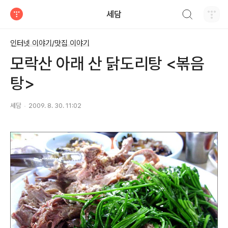
검색하기
세담
티스토리
인터넷 이야기/맛집 이야기
모락산 아래 산 닭도리탕 <볶음
탕>
세담
2009. 8. 30. 11:02