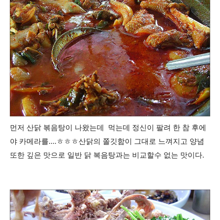
먼저
산닭 볶음탕이 나왔는데 먹는데 정신이 팔려 한 참 후에
야 카메라를....ㅎㅎㅎ산닭의 쫄깃함이 그대로 느껴지고 양념
또한 깊은 맛으로 일반 닭 복음탕과는 비교할수 없는 맛이다.