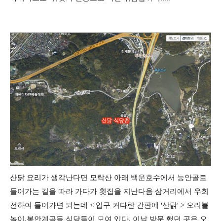
산닭 요리가 생각난다면 모락산 아래 백운호수에서 능안골로
들어가는 길을 따라 가다가 횟집을 지난다음 삼거리에서 우회
전하여 들어가면 되는데 < 입구 커다란 간판에 '산닭' > 오리불
놀이,봉안계곡등 식당들이 모여 있다. 이날 방문 했던 곳은 오