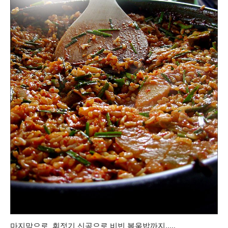
마지막으로 휘젓기 신공으로 비빈 볶움밥까지.....