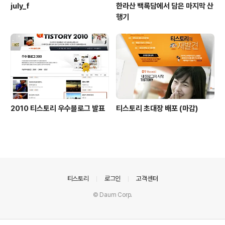
july_f
한라산 백록담에서 담은 마지막 산
행기
2010 티스토리 우수블로그 발표
티스토리 초대장 배포 (마감)
의안내
티스토리
로그인
고객센터
© Daum Corp.