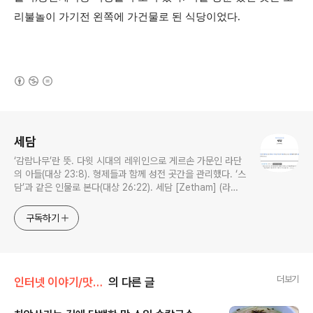
리불놀이 가기전 왼쪽에 가건물로 된 식당이었다.
(새창열림)
로그 정보
세담
‘감람나무’란 뜻. 다윗 시대의 레위인으로 게르손 가문인 라단
의 아들(대상 23:8). 형제들과 함께 성전 곳간을 관리했다. ‘스
담’과 같은 인물로 본다(대상 26:22). 세담 [Zetham] (라이
프성경사전)
구독하기
더보기
인터넷 이야기/맛집 이야기
의 다른 글