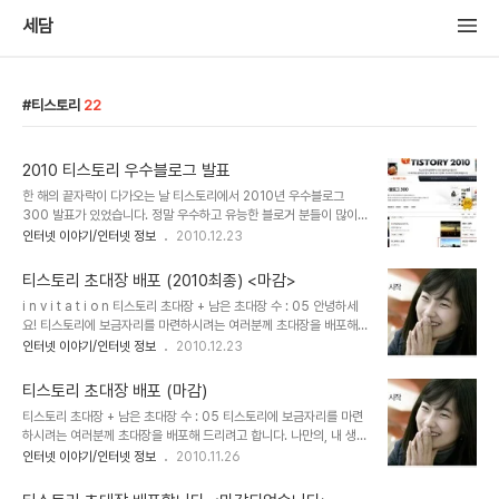
세담
티스토리
22
2010 티스토리 우수블로그 발표
한 해의 끝자락이 다가오는 날 티스토리에서 2010년 우수블로그
300 발표가 있었습니다. 정말 우수하고 유능한 블로거 분들이 많이
선정 되심을 진심으로 축하드립니다 . "세담의 산행이야기"도 한자리
인터넷 이야기/인터넷 정보
2010.12.23
얻어 선정 되었지만 사실 올 해에는 부끄러운 점이 더 많네요..... 바쁜
일정으로 인해 포스팅 횟수도 전년도에 비해 많이 줄었고 블로거들과
티스토리 초대장 배포 (2010최종) <마감>
의 소통도 잘 하지 못했으며 2008.2009년에 비해 포스트의 수준도
i n v i t a t i o n 티스토리 초대장 + 남은 초대장 수 : 05 안녕하세
많이 저하됨을 스스로 깨달은 바 기대하지 않은 연말이었는데 3년 연
요! 티스토리에 보금자리를 마련하시려는 여러분께 초대장을 배포해
속 선정의 영광을 주셔서 몸둘바를 모르겠습니다. 블로깅 할수 있는 장
드리려고 합니다. 초대장이 필요하신분은 아래 box내용을 꼭 읽으시
인터넷 이야기/인터넷 정보
2010.12.23
을 만들어 주시고 또 배려 해 주신 티스토리에 감사드리며 선정되신 모
고 댓글을 남겨 주세요^^ 선착순이 아닙니다. 꼭 필요한 분께 드려요!!
든 이웃 블로거들에게 다시 한 번 진심으로 축하를 보내드립니다.
나만의, 내 생각을, 내 기억을 담는 소중한 블로그를 만들고 싶다면 티
2010 우수블로그 300 바로가기 >
티스토리 초대장 배포 (마감)
스토리로 시작해보세요! 티스토리 블로그는 초대에 의해서만 가입이
티스토리 초대장 + 남은 초대장 수 : 05 티스토리에 보금자리를 마련
가능합니다. 원하시는 분은 댓글에 E-mail 주소를 남겨주시면 초대
하시려는 여러분께 초대장을 배포해 드리려고 합니다. 나만의, 내 생각
장을 보내드립니다. 남겨주실 때에는 꼭 비밀댓글로 남겨주세요! 초대
을, 내 기억을 담는 소중한 블로그를 만들고 싶다면 티스토리로 시작해
인터넷 이야기/인터넷 정보
2010.11.26
장을 보내드리고 바로 개설하시지 않으신 분들은 초대장을 회수할 수
보세요! 티스토리 블로그는 초대에 의해서만 가입이 가능합니다. 원하
도 있으니 바로 개설해주세요! Yes 이런 분들께 드립니다! 1. 다른 블
시는 분은 댓글에 E-mail 주소와 운영중인 블로그주소 및 사연을 남
로그를 사용해보..