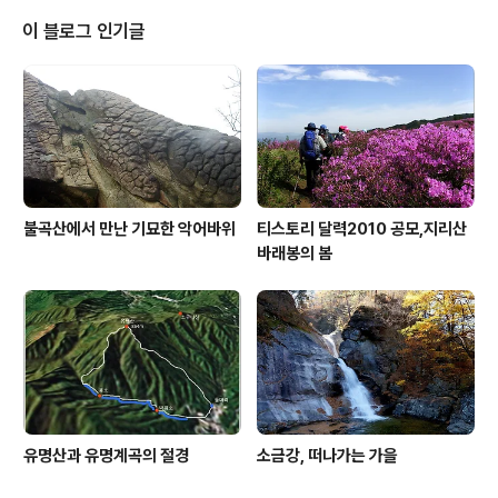
통합 뷰어는 한글,한셀,한쇼가 필수 설치 항목이었는데 20
10에서는 모두가 선택항목으로 변경 되어 설치에 편리함
이 블로그 인기글
이 더해졌다. 제휴프로그램 설치여부를 꼼꼼하게 확인한
다. 불필요하면 선택해제~ 설치가 완료되면 뷰어를 통하여
각종 문서파일들을 읽어 볼수 있다. 2007뷰어보다 개선됨
점들이 눈에 띈다.
불곡산에서 만난 기묘한 악어바위
티스토리 달력2010 공모,지리산
바래봉의 봄
유명산과 유명계곡의 절경
소금강, 떠나가는 가을