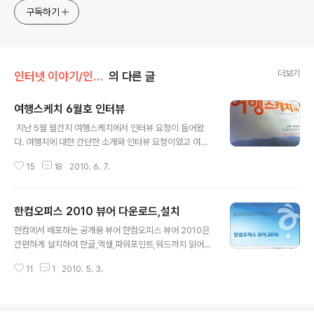
구독하기
더보기
인터넷 이야기/인터넷 정보
의 다른 글
여행스케치 6월호 인터뷰
글 내용
지난 5월 월간지 여행스케치에서 인터뷰 요청이 들어왔
다. 여행지에 대한 간단한 소개와 인터뷰 요청이었고 여행
스케치 6월호에 실리게 되었는데 가끔씩 찾아보게 되는 동
15
18
2010. 6. 7.
해바다의 조망처 괘방산과 정동진 근처의 숨어있는 여행지
몇 곳을 소개했다. 워낙에 유명하신 다른 3분에게는 걸맞
는 표현일지 모르나 4대 스타 여행 블로거는 변방의 산행
한컴오피스 2010 뷰어 다운로드,설치
블로거에게 좀 과한 표현이 아닌가 싶었다. 한면 정도의 한
글 내용
정된 지면에 소개하려니 자세한 정보를 기고하지 못한 점
한컴에서 배포하는 공개용 뷰어 한컴오피스 뷰어 2010은
이 아쉽지만 나름 상세한 정보를 드리기 위해 원고에 성의
간편하게 설치하여 한글,엑셀,파워포인트,워드까지 읽어
를 들였는데....글 재주가 없는 편이라 나오고 보니 별로 신
볼수 있는 편리한 프로그램이다. 2007에서 업그레이드된
통치 않은 것 같다.
11
1
2010. 5. 3.
2010버전을 다운 받아 필요한 항목을 설치해 보자. 한컴
오피스뷰어 2010 다운로드 -----------> 한컴센터 다운
로드 페이지 찾아가기 사용할 뷰어를 선택~~2007한컴