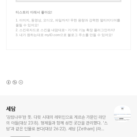
티스토리 이래서 좋아요!
1. 이미지, 동영상, 오디오, 파일까지! 무한 용량과 강력한 멀티미디어를
올릴 수 있어요!
2. 스킨위자드로 스킨을 내맘대로~ 거기에 기능 확장 플러그인까지!
3. 내가 원하는대로 myID.com으로 블로그 주소를 만들 수 있어요!
(새창열림)
로그 정보
세담
‘감람나무’란 뜻. 다윗 시대의 레위인으로 게르손 가문인 라단
의 아들(대상 23:8). 형제들과 함께 성전 곳간을 관리했다. ‘스
담’과 같은 인물로 본다(대상 26:22). 세담 [Zetham] (라이
프성경사전)