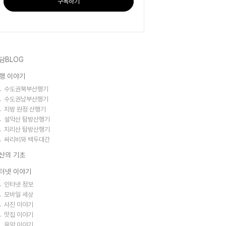
구독하기
담BLOG
행 이야기
수도권북부산행기
수도권남부산행기
지방 원정 산행기
설악산 탐방산행기
지리산 탐방산행기
싸리비와 백두대간
산의 기초
터넷 이야기
인터넷 정보
모바일 세상
사진 이야기
맛집 이야기
음악 이야기