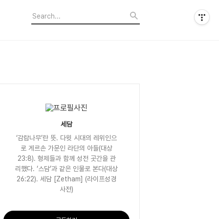
세담
‘감람나무’란 뜻. 다윗 시대의 레위인으
로 게르손 가문인 라단의 아들(대상
23:8). 형제들과 함께 성전 곳간을 관
리했다. ‘스담’과 같은 인물로 본다(대상
26:22). 세담 [Zetham] (라이프성경
사전)