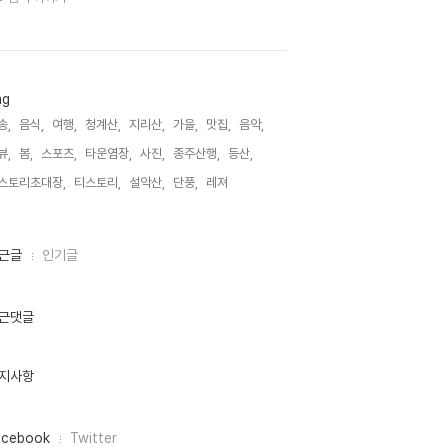
ag
송,
음식,
여행,
청계산,
지리산,
가을,
맛집,
음악,
뷰,
봄,
스포츠,
타운염장,
사진,
종주산행,
등산,
스토리초대장,
티스토리,
설악산,
단풍,
레져,
근글
인기글
근댓글
지사항
acebook
Twitter