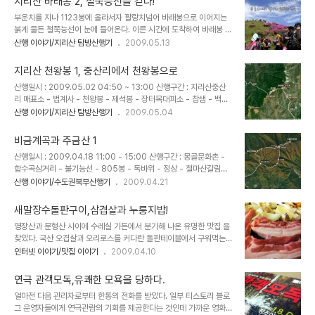
지리산 바래봉 2, 철쭉능선을 걷다!
이나 물이라는 개념이 없는 국수이기에.....아쉬운 점은 저녁 7시에 도
부운치를 지나 1123봉에 올라서자 팔랑치넘어 바래봉으로 이어지는
착 했는데 제육이 다 떨어지고 없다는 것이다. 칼로리보충은 포기하고
붉게 물든 철쭉능선이 눈에 들어온다. 이른 시간에 도착하여 바래봉 철
막국수와 메밀꽃 술을 시켜본다. 서울에 비해 가격은 정말 착하다. 식
쭉제 기간이지만 생각보다 인파가 많지 않아 다행이다. 초원으로 이루
산행 이야기/지리산 탐방산행기
2009.05.13
당에서 직접 담은 깔끔하고 시원한 맛의 김치....역시 소문난 집이 다르
어진 바래봉능선을 따라 철쭉길을 걷는다. 철쭉능선에 올라서자 지리
다. 중국산 ..
산 천왕봉이 더 가까이에 와 있다. 산 길을 따라 흐드러진 철쭉들이
지리산 천왕봉 1, 중산리에서 천왕봉으로
..... 팔랑치로 가는 길은 마치 정원사가 다듬어 놓은듯 철쭉꽃들이 소
산행일시 : 2009.05.02 04:50 ~ 13:00 산행구간 : 지리산중산
담스럽다. 나무가 드문 초원지대라 하늘이 열려있고 발아래 풍경들이
리 매표소 - 법계사 - 천왕봉 - 제석봉 - 장터목대피소 - 참샘 - 백무
장관을 이룬다. 팔랑치가 가까워지며 바래봉 철쭉제에 참가한 산객들
동날머리 참가인원 : 세담 1인 산행 - 모처럼 연휴가 시작되어 05월
산행 이야기/지리산 탐방산행기
2009.05.04
도 점점 많아지고..... 이어지는 능선길마다 한편의 그림이 계속 연출되
01일 지리산을 찾았다. 초파일인 05월 02일 오후부터 비가 내린다
는듯~~~ 고사목과도 어우러진 철쭉꽃 군락..... 짙은 분홍빛과 푸른 하
는 일기예보를 접하고 새벽 일찍 남쪽 산청 중산리에서 올랐다가 북쪽
늘 , 하아얀 구름들이 어우러져 ..
비금계곡과 주금산 1
함양 백무동으로 하산 할수 있도록 산행계획을 세우고 중산리 매표소
산행일시 : 2009.04.18 11:00 - 15:00 산행구간 : 몽골문화촌 -
에서 새벽 04시50분에 천왕봉을 향해 출발한다. 새벽시간 탐방지원
합수곡삼거리 - 불기능선 - 805봉 - 독바위 - 정상 - 철마산갈림길
센터를 지난다. 아침 6시 부터 순두류자연학습원까지 운행하는 셔틀
- 합수곡삼거리 - 몽골문화촌 날씨 : 맑고 무더움 주금산은 일반에 널
산행 이야기/수도권북부산행기
2009.04.21
버스를 이용하면 조금더 수월하게..
리 알려지지 않은 산으로 방문객이 많지 않고 조용한 곳이나 비단산으
로 불리울만큼 능선이 부드럽고 아름다운데 천마지맥과 축령지맥이
새말장수돌판구이,삼겹살과 누룽지밥!
갈라서는 중요한 위치에 있기도 한 산이다. 지난 가을 불기고개에서 산
영장산과 문형산 사이에 수레실 가든에서 분가해 나온 유명한 맛집 을
행을 한 적이 있으나 이번엔 봄 풍경을 보기위해 주금산의 명소 비금계
찾았다. 국산 오겹살과 오리로스를 커다란 돌판테이블에서 구워먹는
곡을 지나 정상으로 향하는 루트를 선택해 본다. 비금리에 소재한 몽골
일명 돌구이 식당인데 강남300CC 입구에 자리하고 있어 사전에 예
인터넷 이야기/맛집 이야기
2009.04.10
문화촌이 비금계곡에서 주금산으로 향하는 들머리이다. 몽골문화촌
약 없이는 기다리기 일수인 곳이다. 사전 예약하거나 조금 이른 시간에
앞에는 주차장도 있고 버스정류소도 있어 편안한 등산이 가능하다. 몽
방문하면 기다리지 않고 돌판구이와 유명한 누룽지밥을 맛 볼수 있다.
골..
연극 관객모독,유쾌한 모욕을 당하다.
실내 인테리어는 인근의 돌판구이 식당 수레실 가든과 흡사하다. 테이
얼마전 다음 관리자로부터 한통의 전화를 받았다. 일부 티스토리 블로
블마다 커다란 대리석 같은 돌판이 고정되어 있고 돌판 가장자리로 손
그 운영자들에게 연극관람의 기회를 제공한다는 것인데 가까운 영화
님이 앉아서 식사를 하는 형태인데 어두침침한 조명까지 수레실 가든