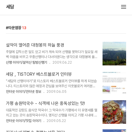
세담
타운염장
13
설악이 열어준 대청봉의 하늘 풍경
주말에 갑작스런 일도 있고 비가 계속 되어 산행을 못하다가 일요일 새
벽 마음을 비우고 우중산행이나 다녀야겠다는 생각으로 대청봉에 올
랐는데 마음을 비운 산객에게 설악은 눈이 시리도록 맑은 하늘을 열어
산행 이야기/설악산 탐방산행기
2009.06.22
주었다. 대청이 가까워 오자 이틀에 걸쳐 계속된 비구름이 물러가고 서
서히 하늘이 열리기 시작.... 대관령,선자령 방향의 마루금들.....어느
세담 , TISTORY 베스트블로거 인터뷰
봉우리가 어느 산인지는 구분이 잘 안된다. ㅎㅎ 산과 산들로 이어진
"세담의 산행이야기"로 티스토리 베스트블로거 인터뷰를 하게 되었습
거대한 줄기들...
니다. 티스토리와 많은 애정과 관심을 보여주신 이웃블로거 여러분들
께 감사드립니다..... 티스토리 인터뷰 보러가기 ---->
인터넷 이야기/인터넷 정보
2009.06.05
http://thereal.tistory.com/100
가평 송원막국수 - 식객에 나온 중독성있는 맛!
대표적인 강원도 음식인 막국수! 그 막국수가 가평에서 더 유명세를 떨
치고 있는 곳이 송원막국수이다. 명지산 산행을 마치고 가평 시내에 도
착하여 소개로 찾아가게 된 곳인데 식객에도 소개 되었을 정도로 이미
인터넷 이야기/맛집 이야기
2009.05.22
맛으로 정평이 나있는 집이다. 메뉴판엔 비빔이나 물같은 구분이 없다.
오로지 막국수! 제대로 온것 같다는 생각이 든다. 막국수는 본디 비빔