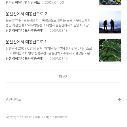
관도 일년에 겨우 두어번 드나들던 문화의 국외자인 나에게 연극이
인터넷 이야기/인터넷 정보
2009.04.03
과 비슷하다. 도착하자 돌판은 이미 뜨겁게 달구어져 있었고 고기만 올
라!!! 잠시 망설여 졌지만 고마운 마음에 시간을 내어 보기로 했다. 마
리면 지글지글...... 고기와 누룽지밥을 위주로 하다보니 이렇다할 곁음
침 히말라야 설산으로 4개월의 대장정을 떠나는 멋쟁이 블로거아우
식은 없다. 오로지 육질로 승부하는 고깃..
운길산에서 예봉산으로 2
"조르바님"과 연락이 닿아 환송자리도 함께 가질겸 "관객모독"이라는
운길산역에서 운길산을 지나 예봉산으로 향하는 길은 새우젓고개가
연극도 관람키로........하였는데 ....... 대학로 창조아트센터에서 닉네임
중간 지점인데 463무명봉을 지나면서 운길산에서의 팔당호 조망이
을 말하고 관람권 두장을 받고보니 좌석번호가 b7,8번으로 제일 앞자
예봉산으로 계속 이어져 서울과 한강의 조망,팔당호 두물머리의 조망
산행 이야기/수도권북부산행기
2009.03.18
리 가운데였다. 이미 "관객모독"이 어떤 형태의 연극인지는 매스컴과
이 가능해 능선길을 걷는 즐거움이 배가 되는 곳이다. 새우젓고개에서
입소문을 통하여 조금은 듣고 있었으므로 내심 물벼락이나 맞지 않을
가파른 길을 올라 463봉을 지나면 편안한 능선길이 계속 이어지는데
까??? 쓸데없이 앞자리에 앉았다고 ..
운길산에서 예봉산으로 1
미덕고개에서 도곡리로 하산이 가능한 탈출로가 있어 체력안배에 실
산행일시 2009.03.14 날씨: 차가운 꽃샘추위 참가인원 : 세담,조르
패했거나 컨디션이 좋지 않을때에는 이곳에서 도곡리로 하산하여 팔
바 외 뽀대산악회 일부 산행구간 : 운길산역 - 수종사 - 절상봉 - 운길
당역까지 마을버스로 이동할 수 있다. 새우젓 고개에서 좌측 길로 올라
산 - 새우젓고개 - 적갑산 - 철문봉 - 예봉산 - 팔당역 - 수도권 근교
산행 이야기/수도권북부산행기
2009.03.16
서면 463봉을 거치지 않고 이곳에서 합류한다. 물론 종주거리를 단
산들인 북한산,청계산,관악산등이 주말이면 등산객들로 넘쳐 포화상
축 시킬수..
태에 이른 지금 팔당호의 두물머리 조망으로 유명한 고찰 수종사를 품
고 있는 운길산! 그 아래 중앙선 전철역인 '운길산역'이 개통되면서 한
더보기
적했던 운길산이 인파로 넘쳐나고 있다. 아직은 훼손되지 않은 모습의
능선길이 남아있을때 운길산에서 예봉산까지 약 15km에 걸친 능선
길을 종주해 보기로 한다. 한가하던 이곳 운길산 아래 개통된 운길산
역은 그야말로 등산객들로 만원이다. 대부분 운길산이나 수종사로 향
하는..
관련사이트
Copyright © Daum Corp. All rights reserved.