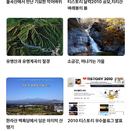
불곡산에서 만난 기묘한 악어바위
티스토리 달력2010 공모,지리산
바래봉의 봄
유명산과 유명계곡의 절경
소금강, 떠나가는 가을
한라산 백록담에서 담은 마지막 산
2010 티스토리 우수블로그 발표
행기