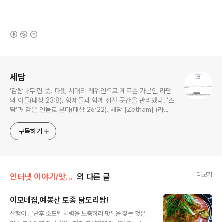
(새창열림)
로그 정보
세담
‘감람나무’란 뜻. 다윗 시대의 레위인으로 게르손 가문인 라단
의 아들(대상 23:8). 형제들과 함께 성전 곳간을 관리했다. ‘스
담’과 같은 인물로 본다(대상 26:22). 세담 [Zetham] (라이
프성경사전)
구독하기
더보기
인터넷 이야기/맛집 이야기
의 다른 글
이모네집,예봉산 토종 닭도리탕!
글 내용
산행이 끝난후 소모된 체력을 보충하러 맛집을 찾는 것은