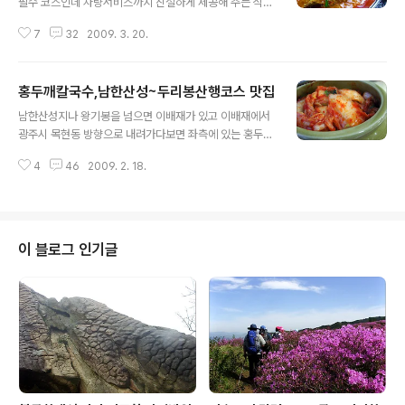
필수 코스인데 차량서비스까지 친절하게 제공해 주는 식당
들이 자주 눈에띠는 요즘 예봉산 아래 이모네집은 음식도,
7
32
2009. 3. 20.
써비스도 아주 좋은 식당이었다. 운길산역 앞에 주차해둔
차량회수를 부탁하고 몇가지 메뉴를 시켜본다. 산아래 식
당 답게 넓은 주차장과 야외테이블.....까지 분위기 제법 좋
홍두깨칼국수,남한산성~두리봉산행코스 맛집
다. 가족 단위나 단체가 다녀가기에 편리한 장소 같다.물론
글 내용
산아래 식당들의 특징인 다메뉴는 이곳도 마찬가지! 닭도
남한산성지나 왕기봉을 넘으면 이배재가 있고 이배재에서
리탕,부추전,두부김치,서울쌀막걸리....등등 주분해 본다.
광주시 목현동 방향으로 내려가다보면 좌측에 있는 홍두깨
가격은 관광지 식당에 비해서 착한편~! 밑반찬은 시골음식
칼국수... 시원한 해물칼국수와 얼큰한 샤브샤브칼국수가
답게 간간한 것이 깊은 손맛이 느껴진다. 처음으로 나온 안
4
46
2009. 2. 18.
있는데 등산후엔 역시 얼큰한 샤브칼국수로.... 깔끔한 겉절
주 부추전! 별 특징없는 보통의 부추전과 비슷한 맛! 두부김
이는 항아리에.... 빠알간 빛의 얼큰한 육수가 올라오면 팔
치 - 산행후 막걸리 안주로 제법 ..
팔끓인다~~ 팔팔 끓는 얼큰한 고추장 육수~~ 육수가 적당
히 끓어 오르면 여러가지 야채와 소고기 샤브샤브를 ...... 마
지막엔 쫄깃한 면발을 자랑하는 이것! 홍두깨로 직접 밀어
이 블로그 인기글
면을 뽑은 수제면발을 넣고 시원한 칼국수로 마무리..... 추
운 겨울 등산후 홍두깨 샤브샤브 칼국수는 기력보강에 추
위까지 녹여주는 듯~~~칼칼한 국물과 싱싱하고 다양한 야
채.....그리고 부드러운 소고기샤브....탱탱한 면발이 아주 만
족 스러운 집이다..