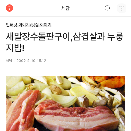
검색하기
세담
티스토리
인터넷 이야기/맛집 이야기
새말장수돌판구이,삼겹살과 누룽
지밥!
세담
2009. 4. 10. 15:12