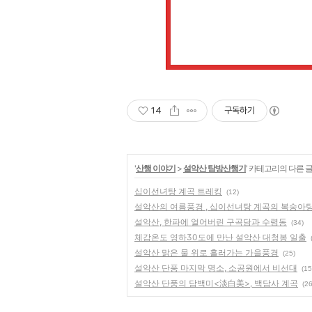
14
구독하기
'
산행 이야기
>
설악산 탐방산행기
' 카테고리의 다른 
십이선녀탕 계곡 트레킹
(12)
설악산의 여름풍경 , 십이선녀탕 계곡의 복숭아탕
설악산, 한파에 얼어버린 구곡담과 수렴동
(34)
체감온도 영하30도에 만난 설악산 대청봉 일출
설악산 맑은 물 위로 흘러가는 가을풍경
(25)
설악산 단풍 마지막 명소, 소공원에서 비선대
(15
설악산 단풍의 담백미<淡白美>, 백담사 계곡
(26