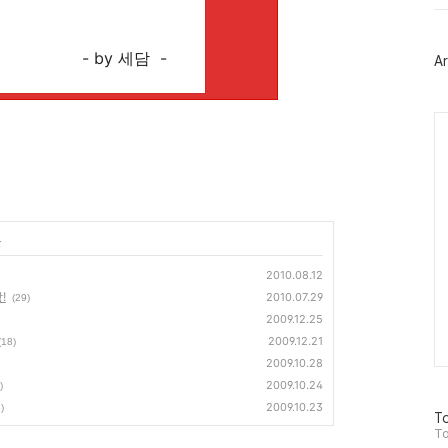
위
터
플
러
- by 세담 -
Ar
그
인
Ca
글
2010.08.12
!
2010.07.29
(29)
2009.12.25
2009.12.21
(18)
2009.10.28
2009.10.24
)
2009.10.23
)
방
To
문
To