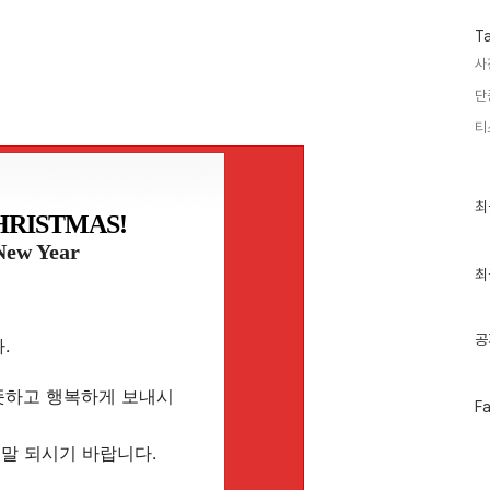
T
사
단
티
최
최
HRISTMAS!
근
글
New Year
과
인
최
기
글
공
.
뜻하고 행복하게 보내시
페
F
이
스
연말 되시기 바랍니다.
북
트