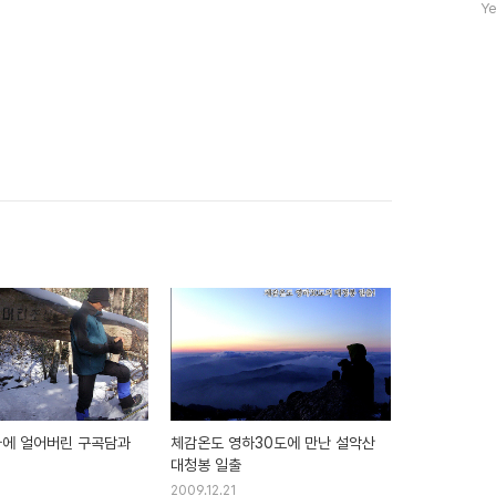
자
Ye
수
파에 얼어버린 구곡담과
체감온도 영하30도에 만난 설악산
대청봉 일출
2009.12.21