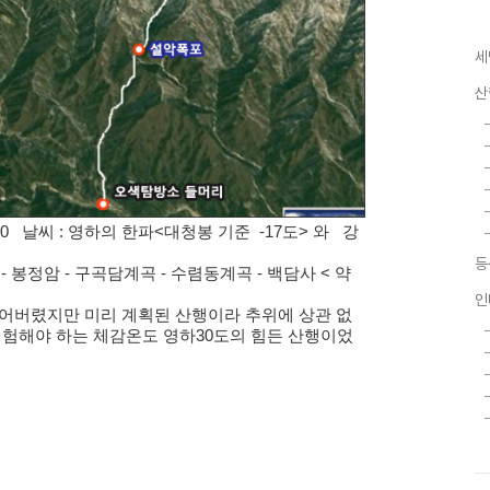
세
산
 14:00 날씨 : 영하의 한파<대청봉 기준 -17도> 와 강
등
- 봉정암 - 구곡담계곡 - 수렴동계곡 - 백담사 < 약
인
얼어버렸지만 미리 계획된 산행이라 추위에 상관 없
경험해야 하는 체감온도 영하30도의 힘든 산행이었