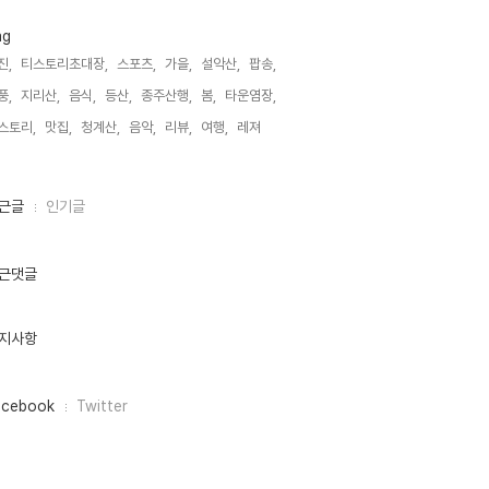
ag
진,
티스토리초대장,
스포츠,
가을,
설악산,
팝송,
풍,
지리산,
음식,
등산,
종주산행,
봄,
타운염장,
스토리,
맛집,
청계산,
음악,
리뷰,
여행,
레져,
근글
인기글
근댓글
지사항
acebook
Twitter