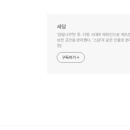
세담
‘감람나무’란 뜻. 다윗 시대의 레위인으로 게르손
성전 곳간을 관리했다. ‘스담’과 같은 인물로 본다(
전)
구독하기