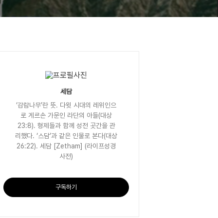
세담
‘감람나무’란 뜻. 다윗 시대의 레위인으
로 게르손 가문인 라단의 아들(대상
23:8). 형제들과 함께 성전 곳간을 관
리했다. ‘스담’과 같은 인물로 본다(대상
26:22). 세담 [Zetham] (라이프성경
사전)
구독하기