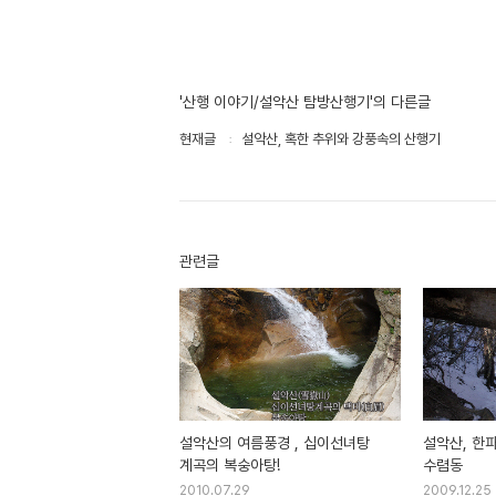
'산행 이야기/설악산 탐방산행기'의 다른글
현재글
설악산, 혹한 추위와 강풍속의 산행기
관련글
설악산의 여름풍경 , 십이선녀탕
설악산, 한
계곡의 복숭아탕!
수렴동
2010.07.29
2009.12.25