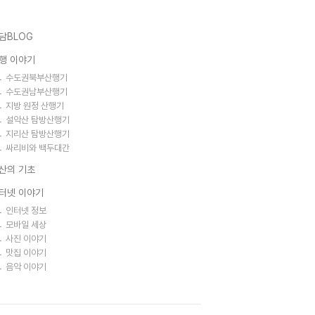
담BLOG
행 이야기
수도권북부산행기
수도권남부산행기
지방 원정 산행기
설악산 탐방산행기
지리산 탐방산행기
싸리비와 백두대간
산의 기초
터넷 이야기
인터넷 정보
모바일 세상
사진 이야기
맛집 이야기
음악 이야기