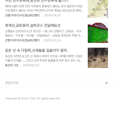
이천 산수유축제,등산과 산수유축제 즐기기
향수산 정상이다. 그리 급하지 않은 완만한 경사가 이어지고..... 드디
해마다 봄이 되면 전국 각지에서 꽃축제가 열리는 곳이 많은데 가까운
어 향수산에 도착했다. 정상석이 없는 이곳엔 돌무더기와 나무목판에
수도권에서 열리는 이천시 백사면의 산수유 축제는 위도상으로 중북
향수산이란 글귀가 붙어 있을뿐....이곳도 삼거리인데 할미산성으로의
부지역에 속하다보니 산수유의 개화가 남부지역 보다 늦게 되므로 4
산행 이야기/수도권남부산행기
2009.04.01
종주를 위해서는 계속 직진하여야 한다. 삼성 소유의 산이다 보니 장승
월이 되어서야 축제를 시작하게 된다. 2009년에는 4월3일부터 5일
에도 삼성그룹과 관련된 회사의 글귀가 새겨져 있는데 장승앞으로 직
까지 3일간 이천산수유축제가 열린다고 하는데 이천시 백사면의 경사
진하여 진행한다. 이 내리막길 전에도 ..
청계산,금토동의 실버코스 진달래능선
리와 송말리 일원에 심어진 17,000여 그루의 노오란 산수유 군락지
산행일시 2009.03.21 15:00 - 18::30 산행구간 : 금토동 - 이수
는 그야말로 봄 축제의 황홀함을 실감케 해주고도 남는다. 하지만 신수
봉능선 - 이수봉 - 국사봉 - 진달래능선 - 금토동 청계산은 주말 이면
유 축제장에만 들렸다가 돌아가는 것은 등산인들에겐 무언가 허전함
등산로에 정체현상이 일어날 정도로 혼잡한데 특히 양재동 원터골이
산행 이야기/수도권남부산행기
2009.03.26
이 있을 것인데 산수유 축제장을 능선으로 길게 감싸고 있는 이천의 원
나 성남방면의 옛골은 가히 수십만명이 산을 오가는 곳으로 번잡하다.
적산이 있어 등산과 산수유 축제를 함께 즐길수 있는 일석이조의 즐거
이 와중에도 주말에 인파가 적은 호젓한 산행이 가능한 코스가 금토동
움을 소개 하고자 한다. 이천 원적산의 들머리는 이천..
깊은 산 속 다람쥐,산새들을 길들이지 말라.
코스이다. 금토동에서 이수봉 , 국사봉으로 돌아 원점귀하는 구간은 이
등산은 자연의 보고인 산 속에서 이루어 지므로 나무를 비롯한 수많은
수봉 능선길만 지나면 호섯한 길을 따라 산행을 마칠수 있다.또한 진달
식물과 산새들......그리고 산의 주인인 동물들과 마주 칠수 있다. 새나
래 능선을 두곳이나 지나는 코스여서 가벼운 봄산행지로 추천할 만한
다람쥐같은 귀여운 동물들을 마주할때에는 산행의 즐거움이 배가 되
등산의 기초
2009.02.27
곳이다. 금토동 산불감시초소 가기전 공터에는 항상 주차할 여유가 있
므로 먹이로 그들을 유혹하여 잠시 산중 유희를 즐기기도 한다.하지만
다. 이곳에 주차후 우측다리를 건너 이수봉 국사봉으로 돌아 내려 올수
사람들의 이러한 짧은 유희는 사람들에겐 즐거움일지 모르나 .......생
있고 ..
태계의 섭리에는 심각한 위협이 될수 있다. 단체 등산객들이 많이 찾는
산 봉우리나 휴식장소 같은 곳엔 등산객들이 던져주고 가는 먹이를 먹
관련사이트
기위해 각종 동물들이 서식하기도 하는데 대표적인 것들이 인간들과
친근한 산새나 다람쥐들이다. 산속에 살면서도 야생성을 잃어 버리는
결과를 초래하게 되는데~~~~ 이러한 먹이주기가 그들의 야생성 상실
Copyright © Daum Corp. All rights reserved.
을 유발하고 있는 것은 문제라 할수..