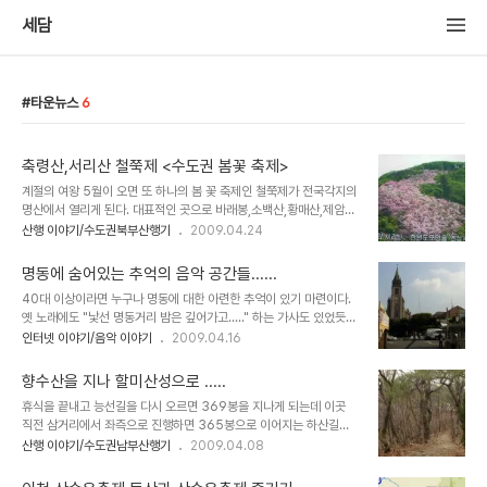
세담
타운뉴스
6
축령산,서리산 철쭉제 <수도권 봄꽃 축제>
계절의 여왕 5월이 오면 또 하나의 봄 꽃 축제인 철쭉제가 전국각지의
명산에서 열리게 된다. 대표적인 곳으로 바래봉,소백산,황매산,제암산
같은 유명한 쩔쭉 명소들이 많으나 바쁜 수도권 산행객 들에겐 그림의
산행 이야기/수도권북부산행기
2009.04.24
떡이 되어버리고 마는 경우가 종종있다.이런 점에서 서울에서 한시간
거리에 소재한 축령산과 서리산의 철쭉제는 부담없이 다녀 올수 있는
명동에 숨어있는 추억의 음악 공간들......
곳이면서 그경치 또한 철쭉의 아름다운 자태를 가까이에서 보고 등산
40대 이상이라면 누구나 명동에 대한 아련한 추억이 있기 마련이다.
까지 겸할수 있어서 수년전 부터 수도권 등산객들에게 각광받고 있는
옛 노래에도 "낯선 명동거리 밤은 깊어가고....." 하는 가사도 있었듯
축제이다. 올해에는 5월2일부터 20일까지 축령,서리산 철쭉제가 진
추억의 길이었고 젊음의 거리였다. 도심이 개발된 지금에도 명동성당
인터넷 이야기/음악 이야기
2009.04.16
행된다고 한다. 축령산은 수리바위에서 남이바위 능선길에도 철쭉꽃
앞 중구 저동 48번지 일대에는 30년 이상된 허름한 건물들이 즐비하
들이 흐드러지지만 특히 서리산 정상과 화채봉 능선에는 70년 이상된
고 또 그속에서 숨쉬고 있는 70~80년대 문화공간들이 살아 남아있
큰키의 자생철쭉들이 군락을 이루고 있는데 군락의..
향수산을 지나 할미산성으로 .....
다. 향린교회로 들어가는 뒷골목에는 허름한 명동이 숨어있다. 2층 3
휴식을 끝내고 능선길을 다시 오르면 369봉을 지나게 되는데 이곳
층으로 이루어진 골목의 건물들은 30년은 더 되어 보이는데 모두가
직전 삼거리에서 좌측으로 진행하면 365봉으로 이어지는 하산길이
성업중...... 이 골목을 돌아 중앙극장 옆 모퉁이에 서면 자그마한 간판
므로 오른쪽으로 진행하여야 한다. 405봉에 도착한다. 별 조망은 없
산행 이야기/수도권남부산행기
2009.04.08
하나가 눈에 들어 온다. "무아""""""""""- 무아지경의 줄임말이다. 자
는 곳이지만 향수산 정상이 가까워 오므로 발걸음이 가벼워진다. 약간
그마한 공간에 삐그덕 거리는 의자와 허름한 인테리어..........
의 내리막을 지나면 숲은 점점 더 깊어지고..... 길지않은 오르막 끝이