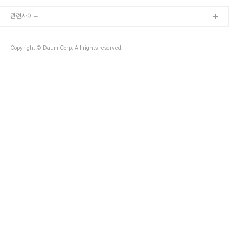
대에서 출발하여 동원대학으로 가는 노선 500-1번,500-2번 좌석
버스를 모란역6번 출구에서 탑승하면 동원대학 캠퍼스안의 정류장에
관련사이트
하차한다. 하차후 바로 우측 아래의 숲을 향해 샛길을 따라 내려가면
위의 임도가 나온다. 동원대학에서 샛길로 나와 이정표를 따라 임도를
약1.5km정도 걸어야 들머리를 만날수 있는데..... 요런 사다리가 나오
Copyright © Daum Corp. All rights reserved.
면 그냥 직진한..