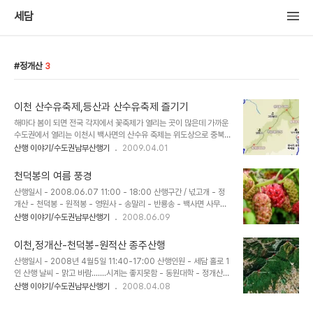
세담
정개산
3
이천 산수유축제,등산과 산수유축제 즐기기
해마다 봄이 되면 전국 각지에서 꽃축제가 열리는 곳이 많은데 가까운
수도권에서 열리는 이천시 백사면의 산수유 축제는 위도상으로 중북
부지역에 속하다보니 산수유의 개화가 남부지역 보다 늦게 되므로 4
산행 이야기/수도권남부산행기
2009.04.01
월이 되어서야 축제를 시작하게 된다. 2009년에는 4월3일부터 5일
까지 3일간 이천산수유축제가 열린다고 하는데 이천시 백사면의 경사
천덕봉의 여름 풍경
리와 송말리 일원에 심어진 17,000여 그루의 노오란 산수유 군락지
산행일시 - 2008.06.07 11:00 - 18:00 산행구간 / 넋고개 - 정
는 그야말로 봄 축제의 황홀함을 실감케 해주고도 남는다. 하지만 신수
개산 - 천덕봉 - 원적봉 - 영원사 - 송말리 - 반룡송 - 백사면 사무소
유 축제장에만 들렸다가 돌아가는 것은 등산인들에겐 무언가 허전함
산행개요 - 지난 겨울, 봄이 오기전 올랐던 종주 코스를 여름날 풍경은
산행 이야기/수도권남부산행기
2008.06.09
이 있을 것인데 산수유 축제장을 능선으로 길게 감싸고 있는 이천의 원
어떤 모습으로 변화 되었는지 궁금하기도 하고 산위의 초원같은 천덕
적산이 있어 등산과 산수유 축제를 함께 즐길수 있는 일석이조의 즐거
봉의 초록빛 능선을 다시한번 보기위해 몰운대님과 동반산행.....싸리
움을 소개 하고자 한다. 이천 원적산의 들머리는 이천..
이천,정개산-천덕봉-원적산 종주산행
비는 지난 생일 선물로 줄려고 해드랜턴 까지 사놓았는데 불참을 통보!
산행일시 - 2008년 4월5일 11:40-17:00 산행인원 - 세담 홀로 1
결국 못 전해줌~~~~ 3번국도 위의 정개산 간판을 지나 동원대 옆 임
인 산행 날씨 - 맑고 바람.......시계는 좋지못함 - 동원대학 - 정개산-
도로 정개산 들머리인 범바위 약수터를 향해 ..... 범바위 약수터와 주
무명봉-주능3봉-무명봉-천덕봉 -원적봉-낙수제-산수유축제장 : 거
산행 이야기/수도권남부산행기
2008.04.08
능 1봉 2봉을 지나면 커다란 송전탑뒤로 정개산 정상을 만난다. 오늘
리 약12km내외 몇일전 앵자지맥의 북쪽종주에 이어 앵자지맥의 남쪽
가야할 천덕봉 능선이 시계가 흐려 흐릿하게 보이고..... 정개산 정..
부분에 해당되는 이천의 최고봉 원적산 종주를 하기로 한다. 잠실과 교