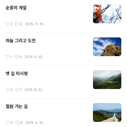
순종의 계절
작성시간
2
0
2015. 11. 19.
하늘 그리고 도전
작성시간
1
0
2015. 9. 20.
옛 길 미시령
작성시간
0
1
2015. 8. 22.
철원 가는 길
작성시간
4
0
2015. 6. 10.