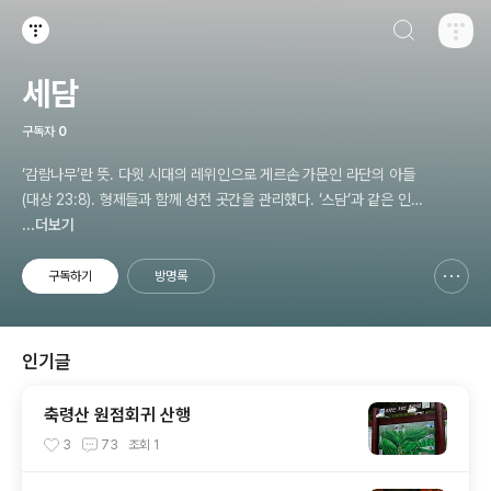
검색하기
티스토리
세담
구독자
0
‘감람나무’란 뜻. 다윗 시대의 레위인으로 게르손 가문인 라단의 아들
(대상 23:8). 형제들과 함께 성전 곳간을 관리했다. ‘스담’과 같은 인
물로 본다(대상 26:22). 세담 [Zetham] (라이프성경사전)
...더보기
구독하기
방명록
신고하기 레이어
열기
인기글
축령산 원점회귀 산행
3
73
조회
1