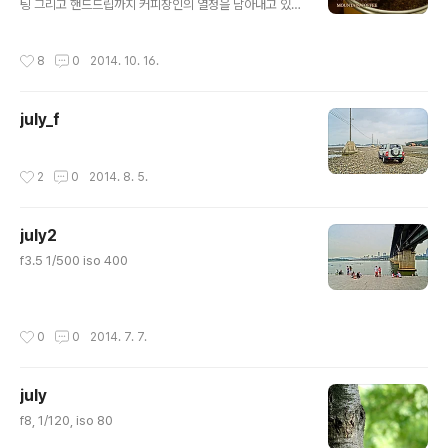
팅 그리고 핸드드립까지 커피장인의 열정을 담아내고 있는
바리스타의 까페~~ 바리스타의 자존심을 걸고 한 잔의 아
메리카노에도 열정을 담아낸다. 단골 고객 한 명 한 명의 입
작성시간
8
0
2014. 10. 16.
맛을 기억해내고 맞춤형 커피를 내려주는 서비스는..... 이
병곤 바리스타의 커피에 대한 열정과 자존심이자..... 고객
에 대한 진정한 커피장인의 정성이다. 항상 노력하는 까페,
july_f
상왕십리 마운틴 로스터스!!!! "커피에 마음을 담아내고픈
행복 바리스타 이병곤" 카페 마운틴 (서울 성동구 홍익동 3
05-7 1층) 상왕십리역 3번 출구 바리스타의 커피교실(핸
작성시간
2
0
2014. 8. 5.
드드립 취미반) 일시 : 매주 토요일, 오전반 10시/ 오후반 2
시 ( 총 3주 과정) 장소 : 카페 마운틴 (서울 성동구 홍익..
july2
글 내용
f3.5 1/500 iso 400
작성시간
0
0
2014. 7. 7.
july
글 내용
f8, 1/120, iso 80