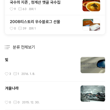
국수의 지존 , 청계산 옛골 국수집
9
63
조회
1
2008티스토리 우수블로그 선물
0
39
조회
1
분류 전체보기
주요 글 목록
빛
작성시간
3
1
2016. 1. 8.
겨울나라
작성시간
0
0
2015. 12. 30.