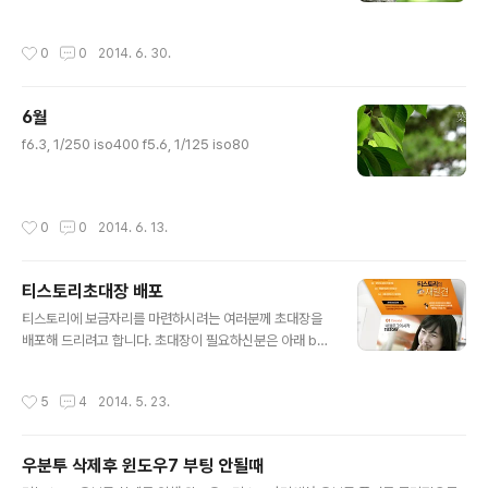
작성시간
0
0
2014. 6. 30.
6월
글 내용
f6.3, 1/250 iso400 f5.6, 1/125 iso80
작성시간
0
0
2014. 6. 13.
티스토리초대장 배포
글 내용
티스토리에 보금자리를 마련하시려는 여러분께 초대장을
배포해 드리려고 합니다. 초대장이 필요하신분은 아래 bo
x내용을 꼭 읽으시고 댓글을 남겨 주세요^^ 선착순이 아닙
니다. 꼭 필요한 분께 드려요!!나만의, 내 생각을, 내 기억을
작성시간
5
4
2014. 5. 23.
담는 소중한 블로그를 만들고 싶다면 티스토리로 시작해보
세요!티스토리 블로그는 초대에 의해서만 가입이 가능합니
다. 원하시는 분은 댓글에 E-mail 주소를 남겨주시면 초대
우분투 삭제후 윈도우7 부팅 안될때
장을 보내드립니다. 남겨주실 때에는 꼭 비밀댓글로 남겨
글 내용