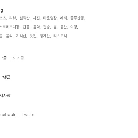
ag
포츠,
리뷰,
설악산,
사진,
타운염장,
레져,
종주산행,
스토리초대장,
단풍,
음악,
팝송,
봄,
등산,
여행,
을,
음식,
지리산,
맛집,
청계산,
티스토리,
근글
인기글
근댓글
지사항
acebook
Twitter