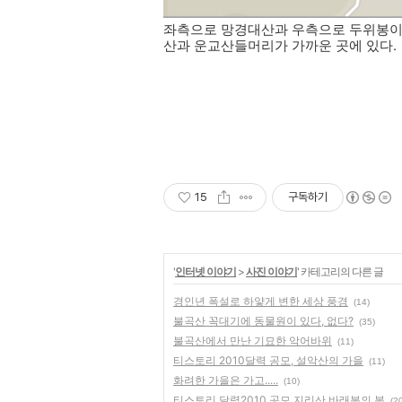
좌측으로 망경대산과 우측으로 두위봉이
산과 운교산들머리가 가까운 곳에 있다.
15
구독하기
'
인터넷 이야기
>
사진 이야기
' 카테고리의 다른 글
경인년 폭설로 하얗게 변한 세상 풍경
(14)
불곡산 꼭대기에 동물원이 있다, 없다?
(35)
불곡산에서 만난 기묘한 악어바위
(11)
티스토리 2010달력 공모, 설악산의 가을
(11)
화려한 가을은 가고.....
(10)
티스토리 달력2010 공모,지리산 바래봉의 봄
(2