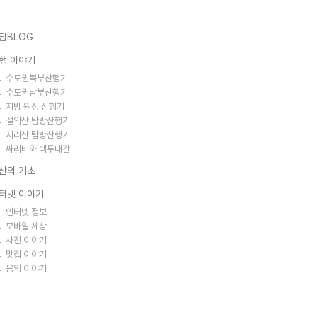
담BLOG
행 이야기
수도권북부산행기
수도권남부산행기
지방 원정 산행기
설악산 탐방산행기
지리산 탐방산행기
싸리비와 백두대간
산의 기초
터넷 이야기
인터넷 정보
모바일 세상
사진 이야기
맛집 이야기
음악 이야기