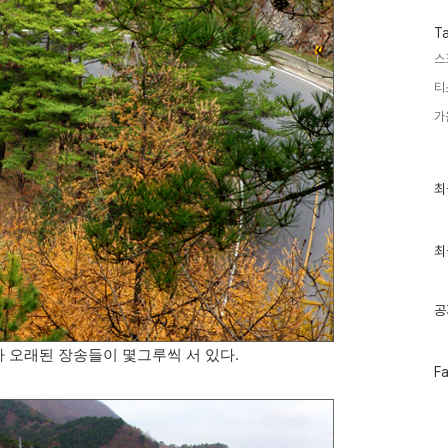
T
스
티
가
최
최
근
글
과
인
최
기
글
공
 오래된 장송들이 몇그루씩 서 있다.
페
F
이
스
북
트