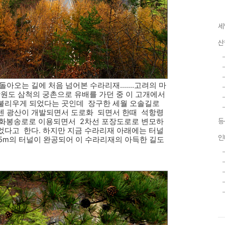
세
산
오는 길에 처음 넘어본 수라리재.......고려의 마
 강원도 삼척의 궁촌으로 유배를 가던 중 이 고개에서
 불리우게 되었다는 곳인데 장구한 세월 오솔길로
텐 광산이 개발되면서 도로화 되면서 한때 석항령
성화봉송로로 이용되면서 2차선 포장도로로 변모하
등
었다고 한다. 하지만 지금 수라리재 아래에는 터널
인
45m의 터널이 완공되어 이 수라리재의 아득한 길도