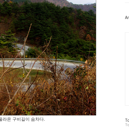
위
터
플
러
Ar
그
인
Ca
올라온 구비길이 숨차다.
방
To
문
To