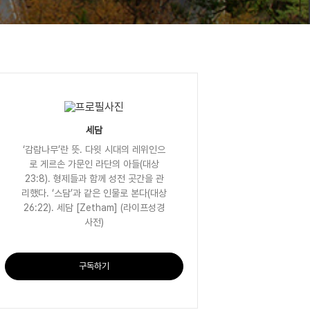
세담
‘감람나무’란 뜻. 다윗 시대의 레위인으
로 게르손 가문인 라단의 아들(대상
23:8). 형제들과 함께 성전 곳간을 관
리했다. ‘스담’과 같은 인물로 본다(대상
26:22). 세담 [Zetham] (라이프성경
사전)
구독하기