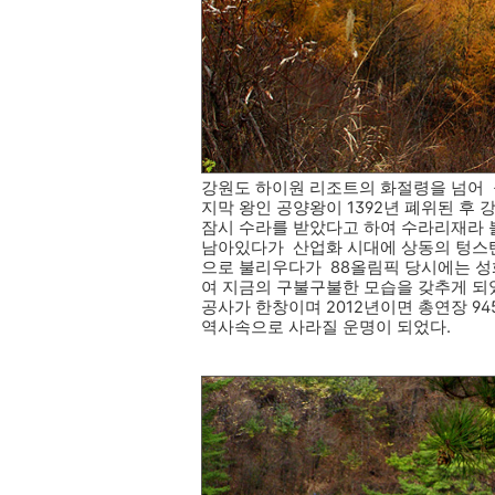
강원도 하이원 리조트의 화절령을 넘어 돌아
지막 왕인 공양왕이 1392년 폐위된 후
잠시 수라를 받았다고 하여 수라리재라
남아있다가 산업화 시대에 상동의 텅스
으로 불리우다가 88올림픽 당시에는 
여 지금의 구불구불한 모습을 갖추게 되
공사가 한창이며 2012년이면 총연장 9
역사속으로 사라질 운명이 되었다.