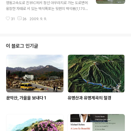
영동고속도로 진부IC에서 정선 아우라지로 가는 도로변에
웅장한 자태로 서 있는 백석폭포는 뒷편의 백석봉(1,170
m) 정상에서 계곡으로 흘러 내리는 물줄기를 돌려 길이 6
31
26
2009. 9. 9.
00m, 지름 40㎝의 관(管)을 매설한 뒤 암봉 정상에서
오대천으로 떨어져 내리도록 만든 반인공폭포이다. 인공폭
포라고는 하지만 자연 그대로의 암봉 위에서 거의 119M
수직으로 떨어져 내리는 세찬 물살은 가히 장관이다. 특히
봄에는 오대천 주변에 흐드러지는 철쭉 군락과 어우러져
이 블로그 인기글
절경을 이루고 가을엔 주변 단풍들과 어울려 한폭의 그림
이 되는데 힘들여 산에 오르지 않고도 드라이브 길에 볼수
있는 멋진 폭포 경관이다.
운악산, 가을을 보내다 1
유명산과 유명계곡의 절경