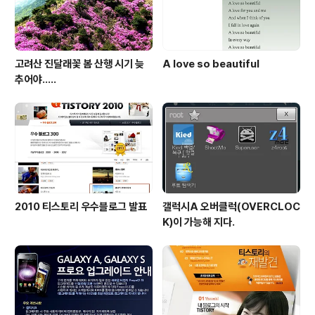
고려산 진달래꽃 봄 산행 시기 늦
A love so beautiful
추어야.....
2010 티스토리 우수블로그 발표
갤럭시A 오버클럭(OVERCLOC
K)이 가능해 지다.