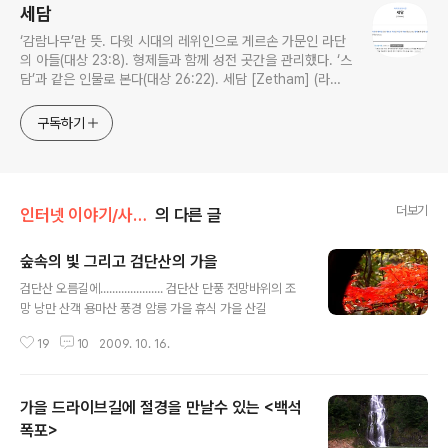
세담
‘감람나무’란 뜻. 다윗 시대의 레위인으로 게르손 가문인 라단
의 아들(대상 23:8). 형제들과 함께 성전 곳간을 관리했다. ‘스
담’과 같은 인물로 본다(대상 26:22). 세담 [Zetham] (라이
프성경사전)
구독하기
더보기
인터넷 이야기/사진 이야기
의 다른 글
숲속의 빛 그리고 검단산의 가을
글 내용
검단산 오름길에..................... 검단산 단풍 전망바위의 조
망 낭만 산객 용마산 풍경 암릉 가을 휴식 가을 산길
19
10
2009. 10. 16.
가을 드라이브길에 절경을 만날수 있는 <백석
폭포>
글 내용