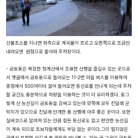
산불초소를 지나면 좌측으로 계곡물이 흐르고 오른쪽으로 조금만
내려오면 원점으로 돌아와 주차장이다.
- 금토동은 복잡한 청계산에서 조용한 산행을 즐길수 있는 곳으로
서 옛골에서 금토동으로 들어오는 11-2번 마을 버스를 이용하여
종점에서 500여미터 걸어 들어오면 등산로를 만나게 되는데 주차
할 공간도 충분하므로 차량을 이용하는 것이 더 유리하겠다. 둥그
랗게 산 능선길이 금토동을 감싸고 있는데 양쪽에 모두 진달래 군
락지가 있으므로 진달래 만개한 봄 산행에 아주 좋은 곳이다. 또한
실버코스로 알려져 있는 만큼 힘든 등산로도 없고 편안한 능선길
이 계속 되므로 초보자들에게도 부담 없는 곳이다.그리 멀지않은
곳에서 호젓한 산길과 봄 꽃들을 만나볼 수 있는 곳 그곳이 금토동