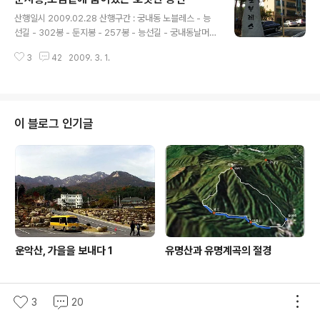
글 내용
면에 소재한 관산 [冠山] 은 앵자봉,무갑산과 능선으로 길
산행일시 2009.02.28 산행구간 : 궁내동 노블레스 - 능
게 이어져 있는 봉우리들중 하나인데 이름에 대한 정확한
선길 - 302봉 - 둔지봉 - 257봉 - 능선길 - 궁내동날머리
유래는 찾을 길이 없다.예전에 '갓산'이라 불리우던 것이 한
날씨 : 맑고 포근하지만 시계불량 산행시간 : 2시간여의 가
자로 '관산 [冠山]'으로 불리우게 되었다고 하며 그리 유명
3
42
2009. 3. 1.
벼운 트레킹 코스 토요일 장거리 산행을 가기가 내키지 않
하지도 높지도 않으므로 찾는 이들이 드물다 보니 근교산
아 미답지로 남아있던 산 둔지봉을 찾아 보았다 ! 분당 도심
답지 않게 산속엔 하늘이 보이지 않을 정도..
곁에 있지만 경부고속도로로 인해 분당도심과 가로막혀 있
어 찾는 사람들이 거의 없는 자그마한 산 둔지봉..... 하지만
파교신도시가 대부분 입주 되고 나면 둔지봉이 판교의 앞
이 블로그 인기글
산이 될 것이므로 신작로 같은 등산로가 나고 숲이 훼손 될
것은 자명한 사실이라 미리 한번은 찾아보고 싶다는 생각
이 들었다. 해발 고도가 낮고 흙산이라 편안한 뒷동산 같은
산이지만 사유지가 많아 숲이 잘 조림되어 있는데 소나무
숲으로 빽..
운악산, 가을을 보내다 1
유명산과 유명계곡의 절경
3
20