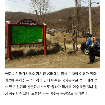
금토동 산불감시초소 가기전 공터에는 항상 주차할 여유가 있다.
이곳에 주차후 우측다리를 건너 이수봉 국사봉으로 돌아 내려 올
수 있고 왼편의 산불감시초소로 올라가 국사봉,이수봉을 지나 원
점 회귀할수 있다. 오늘은 우측 이수봉 능선으로 올라본다.