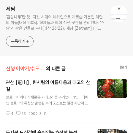
세담
‘감람나무’란 뜻. 다윗 시대의 레위인으로 게르손 가문인 라단
의 아들(대상 23:8). 형제들과 함께 성전 곳간을 관리했다. ‘스
담’과 같은 인물로 본다(대상 26:22). 세담 [Zetham] (라이
프성경사전)
구독하기
더보기
산행 이야기/수도권남부산행기
의 다른 글
관산 [冠山] , 원시림의 아름다움과 태고의 산
길
글 내용
블로그에 하나의 새로운 카테고리를 추가했다. 1인미디어
인 블로그의 특성상 발행된 후의 포스트는 일정 시간이 지
나면 자연스럽게 잊혀지므로 그간 수도권 근교산행을 다니
4
23
2009. 3. 11.
며 찾아본 이름 없는 산들 중 기억에 오래도록 남겨진 인상
깊은 곳들을 소개하고 기록으로 남기기 위함인데 그 첫번
째로 경기도 광주에 소재하여 원시림의 숲을 간직한 고요
둔지봉,도심곁에 숨어있는 호젓한 능선
의 산 관산에 대한 이야기를 소개해 본다 경기도 광주 퇴촌