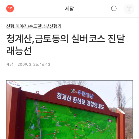
검색하기
세담
티스토리
산행 이야기/수도권남부산행기
청계산,금토동의 실버코스 진달
래능선
세담
2009. 3. 26. 16:43