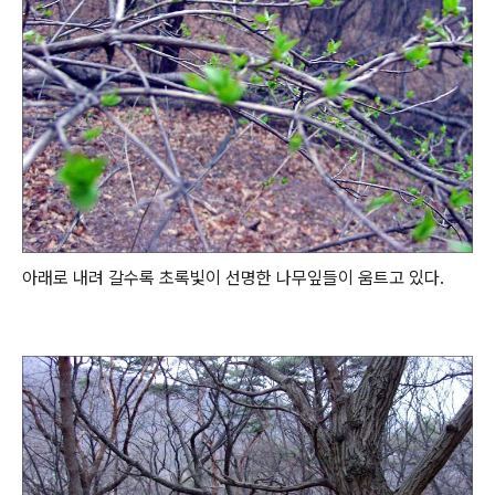
아래로 내려 갈수록 초록빛이 선명한 나무잎들이 움트고 있다.