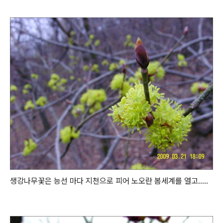
생강나무꽃은 능선 마다 지천으로 피어 노오란 봄세계를 열고.....