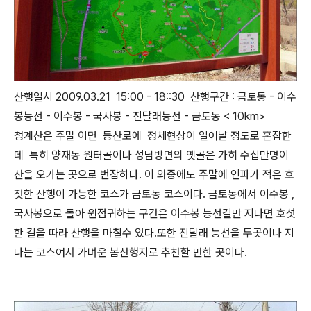
산행일시 2009.03.21 15:00 - 18::30 산행구간 : 금토동 - 이수
봉능선 - 이수봉 - 국사봉 - 진달래능선 - 금토동 < 10km>
청계산은 주말 이면 등산로에 정체현상이 일어날 정도로 혼잡한
데 특히 양재동 원터골이나 성남방면의 옛골은 가히 수십만명이
산을 오가는 곳으로 번잡하다. 이 와중에도 주말에 인파가 적은 호
젓한 산행이 가능한 코스가 금토동 코스이다. 금토동에서 이수봉 ,
국사봉으로 돌아 원점귀하는 구간은 이수봉 능선길만 지나면 호섯
한 길을 따라 산행을 마칠수 있다.또한 진달래 능선을 두곳이나 지
나는 코스여서 가벼운 봄산행지로 추천할 만한 곳이다.