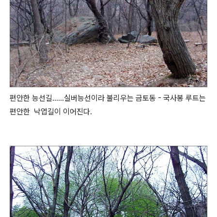
편안한 능선길......실버능선이라 불리우는 금토동 - 국사봉 루트는
편안한 낙엽길이 이어진다.