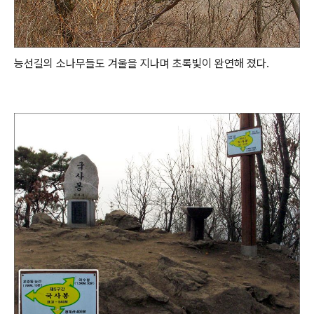
능선길의 소나무들도 겨울을 지나며 초록빛이 완연해 졌다.