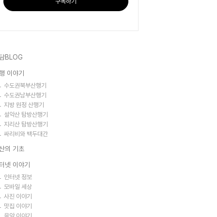
구독하기
담BLOG
행 이야기
수도권북부산행기
수도권남부산행기
지방 원정 산행기
설악산 탐방산행기
지리산 탐방산행기
싸리비와 백두대간
산의 기초
터넷 이야기
인터넷 정보
모바일 세상
사진 이야기
맛집 이야기
음악 이야기