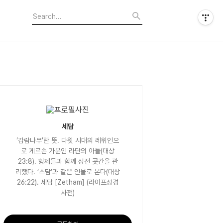
세담
‘감람나무’란 뜻. 다윗 시대의 레위인으
로 게르손 가문인 라단의 아들(대상
23:8). 형제들과 함께 성전 곳간을 관
리했다. ‘스담’과 같은 인물로 본다(대상
26:22). 세담 [Zetham] (라이프성경
사전)