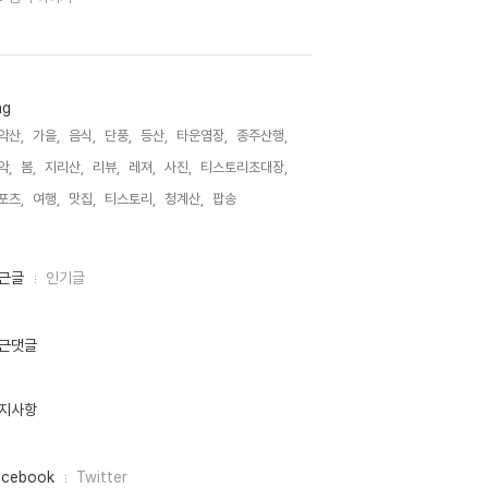
ag
악산,
가을,
음식,
단풍,
등산,
타운염장,
종주산행,
악,
봄,
지리산,
리뷰,
레져,
사진,
티스토리초대장,
포츠,
여행,
맛집,
티스토리,
청계산,
팝송,
근글
인기글
근댓글
지사항
acebook
Twitter