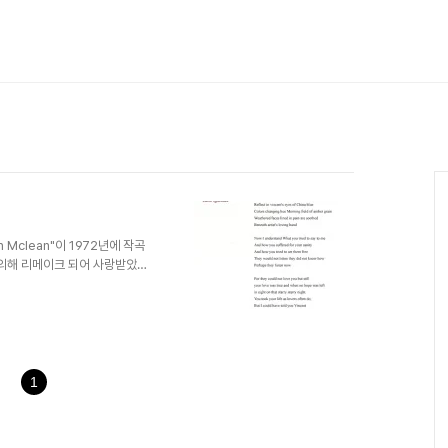
n Mclean"이 1972년에 작곡
 의해 리메이크 되어 사랑받았고
 감동을 받은 사람들이 많이 있
...... 어떤 가수가 부르던 명곡은 명
--------------------------
총총한 밤 파랑, 회색으로 팔레트를 물들
봐요 언덕에 ..
1