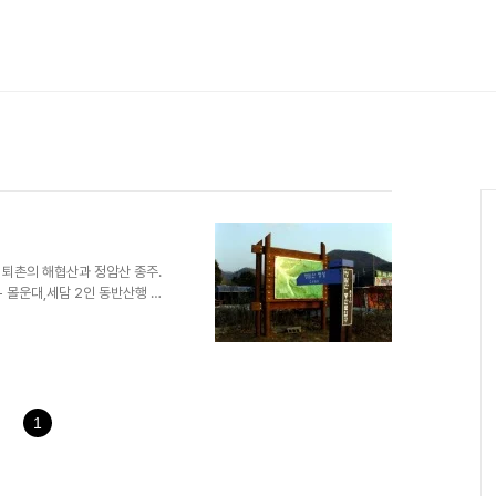
 퇴촌의 해협산과 정암산 종주.
원 - 몰운대,세담 2인 동반산행 궂
교-국사봉-무명봉-소나무쉼터-해협
재지 오리교옆 퇴촌밀면집 식당
등산로 안내판과 좁은 들머리가 나타
봉에 당도한다. 고려가 망할때 선
고 하는데 해발203미터의 낮은
가파른 로프길을 따라 내..
1