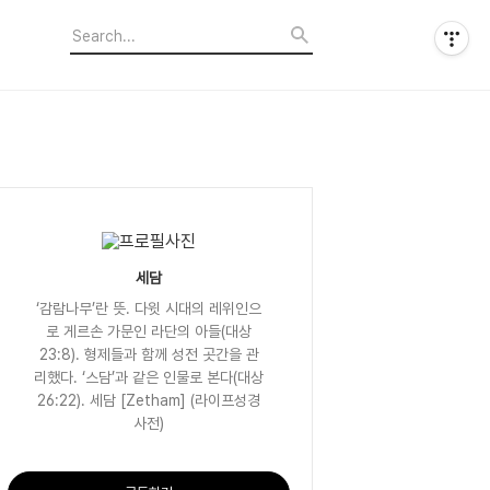
세담
‘감람나무’란 뜻. 다윗 시대의 레위인으
로 게르손 가문인 라단의 아들(대상
23:8). 형제들과 함께 성전 곳간을 관
리했다. ‘스담’과 같은 인물로 본다(대상
26:22). 세담 [Zetham] (라이프성경
사전)