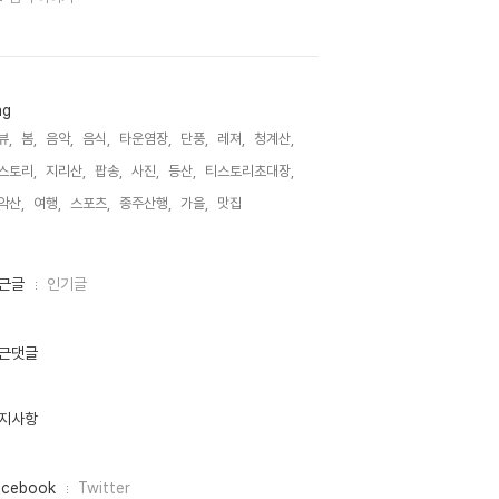
ag
뷰,
봄,
음악,
음식,
타운염장,
단풍,
레져,
청계산,
스토리,
지리산,
팝송,
사진,
등산,
티스토리초대장,
악산,
여행,
스포츠,
종주산행,
가을,
맛집,
근글
인기글
근댓글
지사항
acebook
Twitter