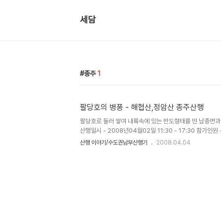
세담
종주
1
팔당호의 병풍 - 해협산,정암산 종주산행
팔당호로 둘러 쌓여 내륙속에 있는 반도형태를 띤 남종면과
산행일시 - 2008년04월02일 11:30 - 17:30 참가인
은비...그리고 바람,.저녁 개임~~~ 약13km내외 오리
산행 이야기/수도권남부산행기
2008.04.04
산-무명봉-정암산-귀여리날머리 들머리 찾기 - 퇴촌 면소
에 주차를 한후 오리교를 건너.....50미터 직진 우측에 
난다. 몇번의 이정표를 따라 1.4km남짓 오르다 보면 국사
비들이 개경을 바라보며 나라를 생각했다 하여 국사봉이라
봉우리에선 별로 보이는 것이 없네? ㅎㅎㅎㅎㅎ 국사봉에서 