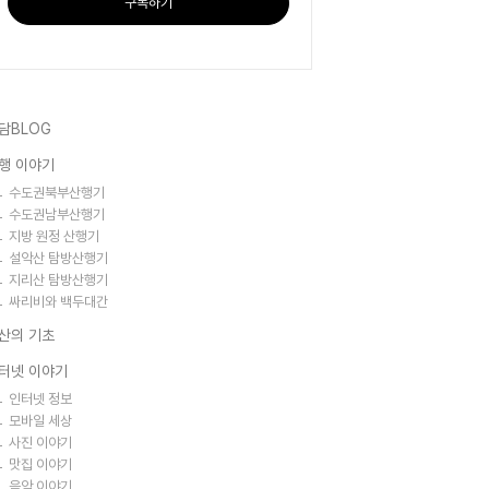
구독하기
담BLOG
행 이야기
수도권북부산행기
수도권남부산행기
지방 원정 산행기
설악산 탐방산행기
지리산 탐방산행기
싸리비와 백두대간
산의 기초
터넷 이야기
인터넷 정보
모바일 세상
사진 이야기
맛집 이야기
음악 이야기