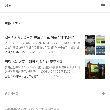
세담
일기예보
2
갤럭시S,A / 유용한 안드로이드 어플 "레저날씨"
안드로이드폰의 어플창고인 마켓이나 티스토어에는 날씨와 관련된 어
플들이 제법 많이있지만 대부분 일상적인 일기예보수준의 내용을 안
내해주는데 그치고 있다. 하지만 레져날씨(leisure weather) 어플
인터넷 이야기/모바일 세상
2010.09.07
리케이션은 제목 답게 전국의 명산,해수욕장,야구장,골프장,축구장등
레져활동과 관련된 날씨 정보들을 시간대별로 상세하게 안내해주어
팔당호의 병풍 - 해협산,정암산 종주산행
주말이나 연휴를 보내는데 있어 매우 유용한 어플로 인정받고 있다. 먼
팔당호로 둘러 쌓여 내륙속에 있는 반도형태를 띤 남종면과 퇴촌의 해
저 마켓을 실행하고 "레저날씨" 또는 "leisure weather"로 검색해
협산과 정암산 종주. 산행일시 - 2008년04월02일 11:30 -
본다. 레저날씨 어플을 설치한다. 어플 메뉴로 들어가 레저날씨를 실행
17:30 참가인원 - 몰운대,세담 2인 동반산행 궂은비...그리고 바람,.
산행 이야기/수도권남부산행기
2008.04.04
해 보면 우측 캡쳐화면 처럼 전국의 야구장,축구장,명산,놀이공원,골프
저녁 개임~~~ 약13km내외 오리교-국사봉-무명봉-소나무쉼터-해
장,해수욕장등의 날씨를 시간대별로 3일분의 날씨 정보를 구체적으로
협산-무명봉-정암산-귀여리날머리 들머리 찾기 - 퇴촌 면소재지 오
제공해 준다. 청계산과 경포대 해수..
리교옆 퇴촌밀면집 식당에 주차를 한후 오리교를 건너.....50미터 직
진 우측에 등산로 안내판과 좁은 들머리가 나타난다. 몇번의 이정표를
관련사이트
따라 1.4km남짓 오르다 보면 국사봉에 당도한다. 고려가 망할때 선비
들이 개경을 바라보며 나라를 생각했다 하여 국사봉이라고 하는데 해
발203미터의 낮은 봉우리에선 별로 보이는 것이 없네? ㅎㅎㅎㅎㅎ
Copyright © Daum Corp. All rights reserved.
국사봉에서 가파른 로프길을 따라 내..