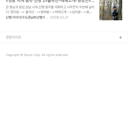
<성남 시계 종주 산행 2>불곡산-태재고개-영장산<
는 산행을 할수 있는 곳이다. 전경대 앞의 들머리 - 산행안내판과 오름
맹산>,330봉-갈마치고개
큰 형님과 분당,성남 시계 산행 종주를 계획하고 시작한지 두번째 날이
계단이 있다. 도심곁에 있는 산이지만 조림이 잘 되어 있어서 숲이 울
다. 정자동--> 불곡산 -->형제봉-->태재고개-->넘어골-->봉적
창한 편이다. 동산로 근처 초입에는 각종 운동기구와 정자 벤치등 편의
골-->일곱삼거리-->영장산--> 모리아산능선-->도촌동능선 -->
산행 이야기/수도권남부산행기
2008.02.21
시설이 잘 되어있고 토종 소나무는 아니지만 리기다 소나무들이 군락
갈마치고개 구간을 종주했다. 시간은 오후12시 정자동 출발-->갈마
을 이루고 있어 삼림욕하기에 적당한 곳이 많다. 정상으로 가기위한 첫
치 고개 오후 6시 도착 크게 어렵지 않은 능선길들이 많아 제법 긴 구
번째 봉우리 종지봉까지는 완만..
간이지만 여유롭게 종주하고 3차 종주산행을 기약해 본다. 영장산에
서 모리아산능선 쪽으로 내려온 다음 갈마치 방향으로 계속 직진해야
관련사이트
한다. 인적도 없는 호젓한 산길에서 형님 일 컷! 위 이정표에서 갈현,도
촌동 경계능선 방향으로 직진..... 갈마치 고개로 내려오면 커다란 산행
안내판이 있다. 성남시계 종주 산행 코스가 구간 별로 상세하게 안내되
Copyright © Daum Corp. All rights reserved.
어 있다. 6개구간에 약 45k..