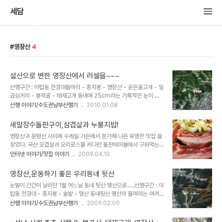
세담
영장산
4
설산으로 변한 영장산에서 러셀을~~~
산행구간 : 야탑동 전경대들머리 - 종지봉 - 영장산 - 곧은골고개 - 일
곱삼거리 - 봉적골 - 태재고개 동네에 25cm라는 기록적인 눈이 쌓
인건 처음이다. 굳이 멀리가지 않아도 백두대간 부럽지 않은 설산 풍경
산행 이야기/수도권남부산행기
2010.01.08
을 볼수 있는 기회인 것이다. 늘 동네 뒷산으로 머물러 있던 영장산으
로 ..... 25cm가 넘는 적설량을 기록한 신년 폭설로 온동네가 하얀세
새말장수돌판구이,삼겹살과 누룽지밥!
상이다. 영장산 들머리부터 하얀 눈이 덮고 있다. 계단길을 올라서자
영장산과 문형산 사이에 수레실 가든에서 분가해 나온 유명한 맛집 을
설원으로 세계로 들어서는 숲길.... 눈 내리는 숲길은 고요하다. 인적드
찾았다. 국산 오겹살과 오리로스를 커다란 돌판테이블에서 구워먹는
문 고요한 숲길을 따라 30여분만에 종지봉에 도착. 늘 운동인파로 붐
일명 돌구이 식당인데 강남300CC 입구에 자리하고 있어 사전에 예
인터넷 이야기/맛집 이야기
2009.04.10
비는 종지봉 체육시설에도 사람이 없다. 매지봉으로 가는 길 부터 눈발
약 없이는 기다리기 일수인 곳이다. 사전 예약하거나 조금 이른 시간에
이 다시 내리고 쌓인 눈은 깊어진다. 매지도 온통 눈 밭이다. 산길이 ..
방문하면 기다리지 않고 돌판구이와 유명한 누룽지밥을 맛 볼수 있다.
영장산,운동하기 좋은 우리동네 뒷산
실내 인테리어는 인근의 돌판구이 식당 수레실 가든과 흡사하다. 테이
눈발이 간간이 날리던 1월 어느날 동네 뒷산 맹산으로.....산행구간 : 야
블마다 커다란 대리석 같은 돌판이 고정되어 있고 돌판 가장자리로 손
탑동 전경대 - 종지봉 - 솔밭 - 맹산 동네뒷산 맹산의 들머리는 여러
님이 앉아서 식사를 하는 형태인데 어두침침한 조명까지 수레실 가든
곳이 있으나 야탑역에서 가까운 탑마을 경남아파트 710동 건너편에
산행 이야기/수도권남부산행기
2009.02.09
과 비슷하다. 도착하자 돌판은 이미 뜨겁게 달구어져 있었고 고기만 올
서 오르면 정상까지 3.5km정도의 제법 걸을만한 거리가 나온다. 왕
리면 지글지글...... 고기와 누룽지밥을 위주로 하다보니 이렇다할 곁음
복으로 산행하면 7km, 태재고개까지 이어가면 10km정도의 재미있
식은 없다. 오로지 육질로 승부하는 고깃..