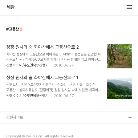
세담
고동산
2
청정 원시의 숲 화야산에서 고동산으로 2
화야산 정상에서 고동산으로 이어지는 3.4km의 능선길은 편안한 육
산길로서 완만하게 600고지를 향해 내려가는 형태를 띠고 있어 산책
하는 기분으로 가볍게 걸어가면 된다. 마음을 비우고 유유자적 느린 걸
산행 이야기/수도권북부산행기
2010.06.27
음으로 숲의 기운을 받아들이고 시원한 산바람을 맞으며 걸을 수 있는
아름다운 능선 길이다. 삼거리 안부에서 고동산으로 향하는 길은 시우
청정 원시의 숲 화야산에서 고동산으로 1
너한 그늘이 계속 된다. 잡풀이 무성한 헬기장을 지나고..... 금강송 군
산행일시 : 2010.06/22 산행구간 : 삼화리 - 사기막골 - 화야산 -
락지를 지나며..... 완만한 오름을 이어가다 보면 고동산 정상이 가까워
고동산 - 삼화리유원지 (원점회귀) 청정 원시림 속에 시원한 계곡이
온다. 푹신한 오솔길..... 용트림하는 거대한 소나무도 만나보고 걷다보
숨어있는 화야산은 인적이 드물어 자연이 잘 보존되어 있으며 야생화
산행 이야기/수도권북부산행기
2010.06.27
면..... 금새 고동산 정상에 당도한다. 고동산은 600미터의 낮은 산이
를 비롯한 많은 식물들......그리고 멧돼지들이 떼로 몰려다니는 북한
지만 정상이 암봉으로 이루어져 북한강과 두물머리까지의 조망이 일
강변의 아름다운 산이다. 안드로이드 스마트폰의 gps어플인 my
품인 산이다. 이곳도 ..
tracks를 이용하여 궤적을 추적하고 고도및 운행시간을 기록 해 보았
다. 삼화리 마을 회관에서 사기막방향으로 2km정도 진행하면 상수도
관련사이트
보존 구역 바로 윗 지점부터 등산로가 시작되고 시원한 계곡물 소리가
들려온다. 들머리옆의 시원한 계곡수..... 상수원 보호구역이다보니 주
민들의 통제가 심하다. 계곡 옆으로 펜스를 길게 쳐 놓았고 계곡에 함
Copyright © Daum Corp. All rights reserved.
부로 내려가서도 아니..