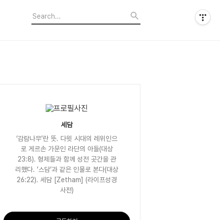
세담
‘감람나무’란 뜻. 다윗 시대의 레위인으
로 게르손 가문인 라단의 아들(대상
23:8). 형제들과 함께 성전 곳간을 관
리했다. ‘스담’과 같은 인물로 본다(대상
26:22). 세담 [Zetham] (라이프성경
사전)