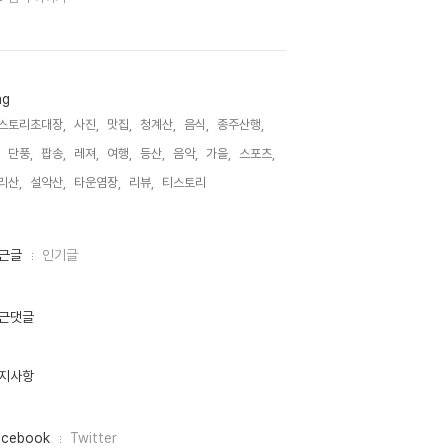
ag
스토리초대장,
사진,
맛집,
청계산,
음식,
종주산행,
단풍,
팝송,
레져,
여행,
등산,
음악,
가을,
스포츠,
리산,
설악산,
타운염장,
리뷰,
티스토리,
근글
인기글
근댓글
지사항
acebook
Twitter