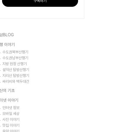
구독하기
담BLOG
행 이야기
수도권북부산행기
수도권남부산행기
지방 원정 산행기
설악산 탐방산행기
지리산 탐방산행기
싸리비와 백두대간
산의 기초
터넷 이야기
인터넷 정보
모바일 세상
사진 이야기
맛집 이야기
음악 이야기