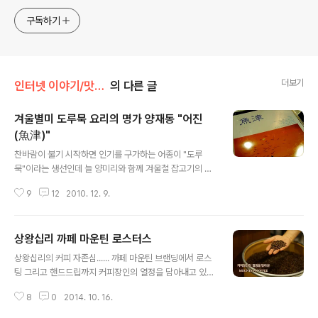
프성경사전)
구독하기
더보기
인터넷 이야기/맛집 이야기
의 다른 글
겨울별미 도루묵 요리의 명가 양재동 "어진
(魚津)"
글 내용
찬바람이 불기 시작하면 인기를 구가하는 어종이 "도루
묵"이라는 생선인데 늘 양미리와 함께 겨울철 잡고기의 양
대 산맥을 이루며 일류잡고기 취급을 받아 왔지만 요즘은
9
12
2010. 12. 9.
어획량이 현저히 줄다보니 귀하신 몸이 되었고 가격도 만
만치 않게 올랐다. 청정 동해바다의 생선으로 연탄불이나
숯불에 구우면 쫄깃하고 오도독하게 씹히는 맛이 일품인
상왕십리 까페 마운틴 로스터스
도루묵구이의 알은 겨울 진미중의 진미..... 찬바람이 불어
글 내용
오니 도루묵 생각이 간절하고~~ (우리네 어린 시절엔 도루
상왕십리의 커피 자존심...... 까페 마운틴 브랜딩에서 로스
묵은 흔하디 흔한 싸구려 생선이었지만 고소한 그 맛은 늘
팅 그리고 핸드드립까지 커피장인의 열정을 담아내고 있는
기억에 남아있었다) 도루묵전문 식당을 수소문하던중 양재
바리스타의 까페~~ 바리스타의 자존심을 걸고 한 잔의 아
동 "어진"이라는 식당이 있다는 소문을 입수..... 메뉴판 부
8
0
2014. 10. 16.
메리카노에도 열정을 담아낸다. 단골 고객 한 명 한 명의 입
터 참 재미있다. 음식이름이 있고 그 아래엔 이야기가 있다.
맛을 기억해내고 맞춤형 커피를 내려주는 서비스는..... 이