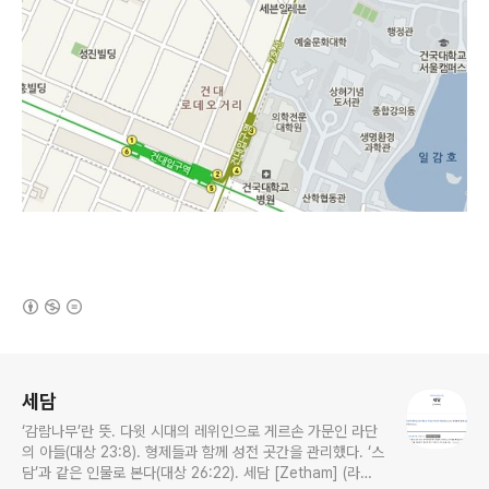
(새창열림)
로그 정보
세담
‘감람나무’란 뜻. 다윗 시대의 레위인으로 게르손 가문인 라단
의 아들(대상 23:8). 형제들과 함께 성전 곳간을 관리했다. ‘스
담’과 같은 인물로 본다(대상 26:22). 세담 [Zetham] (라이