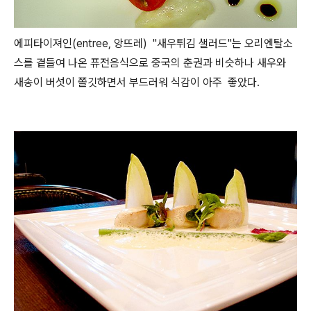
에피타이져인(entree, 앙뜨레) "새우튀김 샐러드"는 오리엔탈소
스를 곁들여 나온 퓨전음식으로 중국의 춘권과 비슷하나 새우와
새송이 버섯이 쫄깃하면서 부드러워 식감이 아주 좋았다.