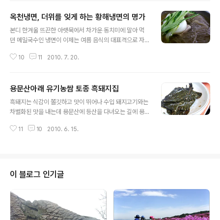
처음 온 손님이라도 메뉴 고르기가 어..
병곤 바리스타의 커피에 대한 열정과 자존심이자..... 고객
옥천냉면, 더위를 잊게 하는 황해냉면의 명가
에 대한 진정한 커피장인의 정성이다. 항상 노력하는 까페,
글 내용
상왕십리 마운틴 로스터스!!!! "커피에 마음을 담아내고픈
본디 한겨울 뜨끈한 아랫묵에서 차가운 동치미에 말아 먹
행복 바리스타 이병곤" 카페 마운틴 (서울 성동구 홍익동 3
던 메밀국수인 냉면이 이제는 여름 음식의 대표격으로 자
05-7 1층) 상왕십리역 3번 출구 바리스타의 커피교실(핸
리 잡고 있으며 고래로 부터 함흥냉면과 평양냉면이 주류
드드립 취미반) 일시 : 매주 토요일, 오전반 10시/ 오후반 2
10
11
2010. 7. 20.
를 이루고 왔고 대부분의 식당에도 함흥 또는 평양냉면이
시 ( 총 3주 과정) 장소 : 카페 마운틴 (서울 성동구 홍익..
라는 간판이 걸려 있다. 하지만 타 지방에도 이름난 냉면이
있었으니 그 중에서도 대표적인 세 곳이 황해냉면,개성냉
용문산아래 유기농쌈 토종 흑돼지집
면,진주냉면이라 할수 있는데 이 포스트에서 소개하는 냉
글 내용
면은 황해냉면의 대표주자로 40년간 냉면을 만들어온 옥
흑돼지는 식감이 쫄깃하고 맛이 뛰어나 수입 돼지고기와는
천 냉면 되시겠다. 한여름 무더위를 가시게 하는 옥천냉면
차별화된 맛을 내는데 용문산에 등산을 다녀오는 길에 용
은 진하고 간간한 육수와 굵고 탱탱하며 쫄깃한 면발 그리
문산인근에 제대로 된 흑돼지구이 식당을 발견.....더군다나
고 부드러운 식감이 단연 도보이는 음식이다. 이 옥천냉면
11
10
2010. 6. 15.
식당주인이 농민이어서 인근에 소재한 자신의 채마밭에서
집(구 황해식당)으로 인해 조용한 시골인 양평군 천면에는
모든 채소를 유기농으로 재배하여 공급한다고 한다. 6번
제법 이름난 제2,3의 옥천냉면 간판을 내건 식당들이..
국도에서 용문산 방향으로 진입한 후 신점리 가기전 우측
에 유기농 쌈밥집 간판이 크게 보인다. 지리산 토종 흑돼지
라고 커다랗게 .... 원래는 유명한 유기농 쌈밥집! 쌈밥을 시
이 블로그 인기글
키면 제육볶음이 나오고....생고기를 선호하므로 흑돼지 생
구이 주문. 선도와 육질이 좋아보이는 흑돼지 한판 나오
고... 진짜 흑돼지는 껍질부위에 까만 털들이 보여야 한다
고....이날 동행한 흑돼지 전문가가 조언...바로 확인해 보니
실제 까만 털이 보인다. 불..