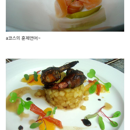
a코스의 훈제연어~