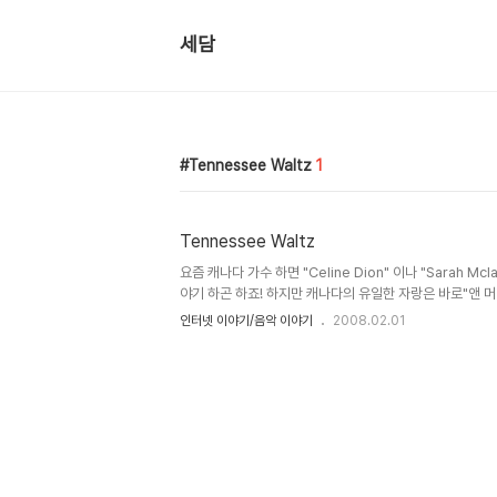
세담
Tennessee Waltz
1
Tennessee Waltz
요즘 캐나다 가수 하면 "Celine Dion" 이나 "Sarah Mc
야기 하곤 하죠! 하지만 캐나다의 유일한 자랑은 바로"앤 머레이
Murray"가 아닌가 생각됩니다. 그녀는 캐나다의 전설이자
인터넷 이야기/음악 이야기
2008.02.01
죠! 1970-80년대 초에 최고의 전성기를 보냈고 우리들 귀에
me"로 빌보드차트 탑에 오르기도 했던 그녀~~ 알다시피
? 그런데 ............... 오래전 캐나다에선 이런 이야기가
설이 낭설로 나돌때 인가요? 캐나다 국민들은 이렇게 말했답
데도 앤 머레이와는 바꿀수 없습니다.." 연예인 이..