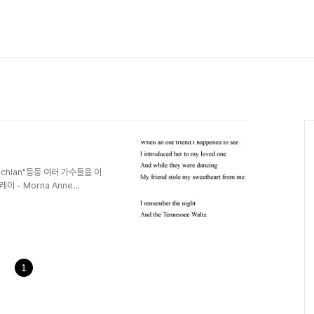
lachlan"등등 여러 가수들을 이
 - Morna Anne
 그녀가 곧 캐나다 이기 때문이
 익숙한 곡 "you needed
 캐나다 땅덩어리 무쟈게 크지요
 있어죠! 미국에서 성공한 그녀의 귀화
니다. "캐나다의 모든 땅을 준
1