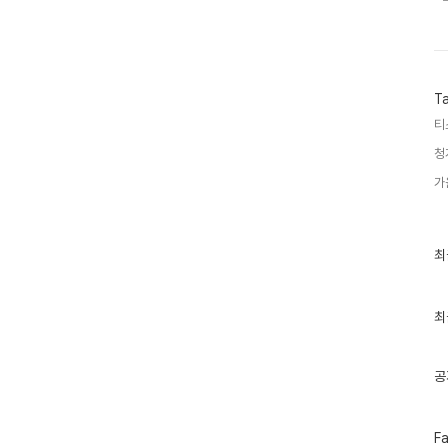
T
티
청
가
최
최
근
글
과
인
최
기
글
공
페
F