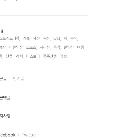
ag
스토리초대장,
리뷰,
사진,
등산,
맛집,
봄,
음식,
계산,
타운염장,
스포츠,
지리산,
음악,
설악산,
여행,
을,
단풍,
레져,
티스토리,
종주산행,
팝송,
근글
인기글
근댓글
지사항
acebook
Twitter