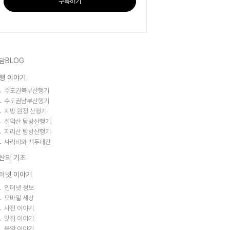
구독하기
담BLOG
행 이야기
수도권북부산행기
수도권남부산행기
지방 원정 산행기
설악산 탐방산행기
지리산 탐방산행기
싸리비와 백두대간
산의 기초
터넷 이야기
인터넷 정보
모바일 세상
사진 이야기
맛집 이야기
음악 이야기