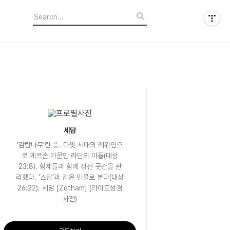
세담
‘감람나무’란 뜻. 다윗 시대의 레위인으
로 게르손 가문인 라단의 아들(대상
23:8). 형제들과 함께 성전 곳간을 관
리했다. ‘스담’과 같은 인물로 본다(대상
26:22). 세담 [Zetham] (라이프성경
사전)