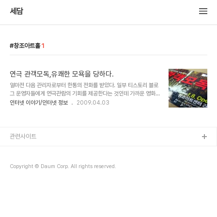
세담
창조아트홀
1
연극 관객모독,유쾌한 모욕을 당하다.
얼마전 다음 관리자로부터 한통의 전화를 받았다. 일부 티스토리 블로
그 운영자들에게 연극관람의 기회를 제공한다는 것인데 가까운 영화
관도 일년에 겨우 두어번 드나들던 문화의 국외자인 나에게 연극이
인터넷 이야기/인터넷 정보
2009.04.03
라!!! 잠시 망설여 졌지만 고마운 마음에 시간을 내어 보기로 했다. 마
침 히말라야 설산으로 4개월의 대장정을 떠나는 멋쟁이 블로거아우
"조르바님"과 연락이 닿아 환송자리도 함께 가질겸 "관객모독"이라는
연극도 관람키로........하였는데 ....... 대학로 창조아트센터에서 닉네임
관련사이트
을 말하고 관람권 두장을 받고보니 좌석번호가 b7,8번으로 제일 앞자
리 가운데였다. 이미 "관객모독"이 어떤 형태의 연극인지는 매스컴과
입소문을 통하여 조금은 듣고 있었으므로 내심 물벼락이나 맞지 않을
Copyright © Daum Corp. All rights reserved.
까??? 쓸데없이 앞자리에 앉았다고 ..