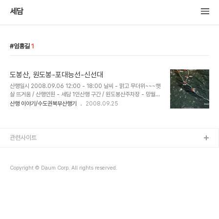
세담
엄홍길
1
도봉산, 원도봉-포대능선-신선대
산행일시 2008.09.06 12:00 - 18:00 날씨 - 맑고 무더위~~~햇
살 뜨거움 / 산행인원 - 세담 1인산행 구간 / 원도봉산주차장 - 망월사
- 포대능선 - 신선대 - 마당바위갈림길 - 주봉 - 신선대 - 포대능선 Y
산행 이야기/수도권북부산행기
2008.09.25
계곡구간 - 삼거리 - 민초샘 - 원도봉산주차장 지난 수락산 산행에서
바로 건너편에 도도하게 보이던 도봉산을 오르기로...... 토요일이라 빈
둥거리다 보니 출발시간이 늦어졌다. 북한산 국립공원중 가장 인적이
드물고 주차가 편리한 곳은 망월사역 근처의 신흥대학 앞길로 올라가
관련사이트
면 있는 원도봉산 주차장이다. 북한산 국립공원에서 가장 백미로 꼽을
수 있는 포대능선을 타고 도봉산 정상으로 갈수 있는 루트이기도 하다.
그리고 이곳만 유일하게 주차요금이 무료~~~~~ 원도봉산 주차장에
Copyright © Daum Corp. All rights reserved.
무료 주..