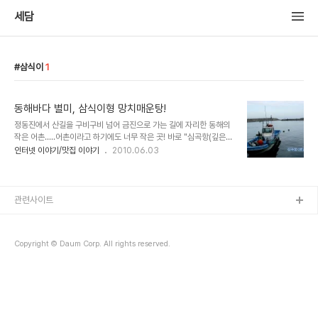
세담
삼식이
1
동해바다 별미, 삼식이형 망치매운탕!
정동진에서 산길을 구비구비 넘어 금진으로 가는 길에 자리한 동해의
작은 어촌.....어촌이라고 하기에도 너무 작은 곳! 바로 "심곡항(깊은
골짜기에 형성된 작은 항구라는 의미)"이다. 불과 15년전 우연히 이곳
인터넷 이야기/맛집 이야기
2010.06.03
을 처음 찾았을때 심곡항은 방파제 없는 자연 항구였고 개발이라는 단
어와는 거리가 먼 오지의 청정항구였다. 좁은 해안은 조약돌이 가득한
몽돌 해안이었는데 달빛 내리는 밤 심곡 해변에 앉으면 파도가 밀려 왔
다 밀려 갈 때 마다 동글동글한 작은 몽돌들이 물결에 밀려 "또르륵 또
관련사이트
르륵 " 귓전을 행복하게 했던 곳이다. 하지만 10여년전 대규모 방파제
공사가 시작되면서 그 아름답던 몽돌해안은 단 한평도 남기지 않고 흔
적도 없이 사라져 버렸다. 커다랗고 긴 방파제는 과거의 아름다움을 아
Copyright © Daum Corp. All rights reserved.
는둥 모르는둥 호와 요트..