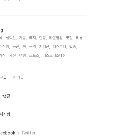
ag
식,
설악산,
가을,
레져,
단풍,
타운염장,
맛집,
리뷰,
주산행,
등산,
봄,
음악,
지리산,
티스토리,
팝송,
계산,
사진,
여행,
스포츠,
티스토리초대장,
근글
인기글
근댓글
지사항
acebook
Twitter