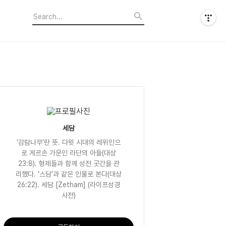
세담
‘감람나무’란 뜻. 다윗 시대의 레위인으
로 게르손 가문인 라단의 아들(대상
23:8). 형제들과 함께 성전 곳간을 관
리했다. ‘스담’과 같은 인물로 본다(대상
26:22). 세담 [Zetham] (라이프성경
사전)