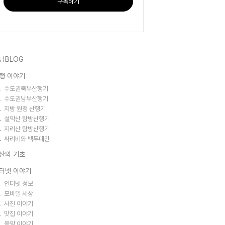
구독하기
담BLOG
행 이야기
수도권북부산행기
수도권남부산행기
지방 원정 산행기
설악산 탐방산행기
지리산 탐방산행기
싸리비와 백두대간
산의 기초
터넷 이야기
인터넷 정보
모바일 세상
사진 이야기
맛집 이야기
음악 이야기