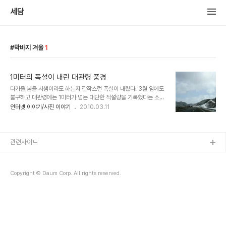
세담
막바지 겨울
1
1미터의 폭설이 내린 대관령 풍경
다가올 봄을 시샘이라도 하는지 갑작스런 폭설이 내렸다. 3월 임에도
불구하고 대관령에는 1미터가 넘는 대단한 적설량을 기록했다는 소식
에 올겨울 마지막 눈산행이 될 선자령으로 떠난 산행길.....지나는 산길
인터넷 이야기/사진 이야기
2010.03.11
에 대관령의 눈쌓인 풍경을 담아 보았다. 대관령을 향해..... 고속도로
주변마다 때아닌 눈으로 장관을 이룬다. 대관령으로 오르는 길..... 길
은 미끄럽지만 눈시린 길가의 풍경이...... 몇 일간 계속된 폭설로 이곳
저곳 눈판이다. 차량은 드물고 가끔 카메라든 사람들이..... 대관령 옛
관련사이트
길로 오르는 길의 눈..... 눈쌓인 풍경이 한폭의 그림같다. 고요한 대관
령 옛 휴게소.....주차장은 커다란 눈밭이다. 고립된 차량과 대관령 옛
휴게소 능경봉,고루포기봉으로 이어지는 백두대간 길도 고요하다. 선
Copyright © Daum Corp. All rights reserved.
자령 들..