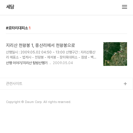
세담
로타리대피소
1
지리산 천왕봉 1, 중산리에서 천왕봉으로
산행일시 : 2009.05.02 04:50 ~ 13:00 산행구간 : 지리산중산
리 매표소 - 법계사 - 천왕봉 - 제석봉 - 장터목대피소 - 참샘 - 백무
동날머리 참가인원 : 세담 1인 산행 - 모처럼 연휴가 시작되어 05월
산행 이야기/지리산 탐방산행기
2009.05.04
01일 지리산을 찾았다. 초파일인 05월 02일 오후부터 비가 내린다
는 일기예보를 접하고 새벽 일찍 남쪽 산청 중산리에서 올랐다가 북쪽
함양 백무동으로 하산 할수 있도록 산행계획을 세우고 중산리 매표소
에서 새벽 04시50분에 천왕봉을 향해 출발한다. 새벽시간 탐방지원
관련사이트
센터를 지난다. 아침 6시 부터 순두류자연학습원까지 운행하는 셔틀
버스를 이용하면 조금더 수월하게..
Copyright © Daum Corp. All rights reserved.