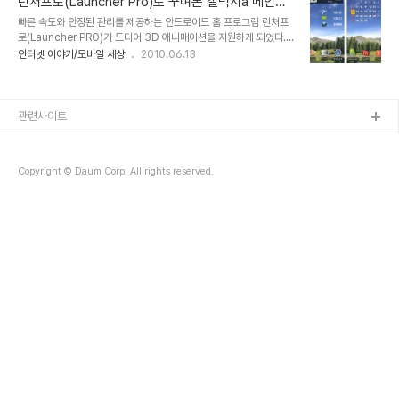
런처프로(Launcher Pro)로 꾸며본 갤럭시a 메인화
로라는 프로그램이 생소하기 때문에 몇번의 시행착오를 겪어야만 자
면
빠른 속도와 안정된 관리를 제공하는 안드로이드 홈 프로그램 런처프
신의 폰에 최적화된 런처프로의 기능을 만끽할 수 있으므로 기본 적인
로(Launcher PRO)가 드디어 3D 애니매이션을 지원하게 되었다.
설정위주로 간단히 소개해 봅니다. 메인 화면은 잡다한 기능들을 감추
기존의 버그들이 많이 정리 되어 5.0으로 업글된 버전까지 마켓에 올
인터넷 이야기/모바일 세상
2010.06.13
고 시계,날씨 위젯 (weather forecast 12.1 사용 / 마켓 또는
라와 있기에 설치후 삼성홈(순정)을 밀어 버리고 런처로 대체....부드
http://ermesjo.org/blog/?page_id=66 ) 달력위젯( S2 캘린더
러운 스크롤과 빠른 반응속도 그리고 세세한 사용자 설정에서 자신의
위젯 1.1..
폰에 맞는 환경을 만들어 낼수 있다. 런처프로를 이용해 효율적인 메인
화면 꾸미기 ------> http://www.zetham.net/381
관련사이트
Copyright © Daum Corp. All rights reserved.