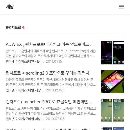
세담
런처프로
4
ADW EX , 런처프로보다 가볍고 빠른 안드로이드 홈
런처
안드로이드 홈런처의 대표주자격인 런처프로(launcher Pro)가 거듭
되는 업데이트와 더불어 무거워지게되고 약간의 홈딜까지 발생하게
되어 프로요 업글이후 처음으로 adw ex 런처를 적용해 보았다. 1mb
인터넷 이야기/모바일 세상
2011.01.15
정도가 안되는 크기이지만 런처프로에서 활용했던 대부분의 기능들을
모두 갖추었고 ui면에서는 오히려 더 뛰어난 모습이 많았다. 물론 홈딜
런처프로 + scrolling2.0 조합으로 꾸며본 갤럭시
이 없는 가벼움은 삼성홈이나 런처프로가 따라올수 없는 가장 큰 장점
다양한 종류의 안드로이드폰이 통신사마다 경쟁하듯 출시 되면서 루
이라 하겠다. 체감상으로도 런처프로에 비해 빠르고 딜이 없어서 일단
팅,폰꾸미기등 안드로이드 폰 활용법들도 다방면에서 재미있게 변화
만족..... 스크롤이나 화면전환,어플실행에 있어서도 부드러움이 느껴
하고 있다. 프로요로(안드로이드 2.0) 업뎃하면서 기존의 단조로운 런
인터넷 이야기/모바일 세상
2010.12.06
진다. 어플서랍도 여러가지 형태중 하나를 선택할수 있는데////(아이
처프로 홈테마에서 벗어나 scrolling2.0을 접목하여 안드로이드 화
폰스탈,넥서스 스탈,기본,빠르게등,...) 본인의 취향과 디바이스에 적절
면 테마 설정에 변화를 주어 보았는데 마치 새 스마트폰이 된 듯 한 느
한 형태를 선택하고 ui를 조정..
런처프로(Launcher PRO)로 효율적인 메인화면 꾸
낌이다. 시작화면 - 각각의 글씨메뉴에는 바로가기를 이용해 링크를
미기
안드로이드 홈메뉴의 대표격인 런처프로는.....깔끔한 디자인과 빠르고
달아주어 여러 메인화면 페이지로 이동과 복귀가 가능하다. 좌측
안정적인 홈관리가 가능해 안드로이드 유저들이 애용하고 있는 홈프
meadia등 메뉴들은 메인 페이지 6개로 바로 이동하는 링크가 되어
로그램입니다. 특히 갤럭시a나 갤럭시s에 내장된 순정 삼성홈과 비교
인터넷 이야기/모바일 세상
2010.07.05
있고 하단메뉴에는 전화와 메일등 폰 기본 기능으로 이동하도록 링크
해 볼때 가벼움과 부드러움 그리고 효율적인 관리 부분에서 단연 런처
가 되어있다. 하단 dock메뉴에는 전화와 소셜네트웤 그리고 문자와
프로의 손을 들어 줄수 밖에 없습니다. 하지만 초보 사용자들은 런처프
이메일로 배치하여 기존 테마의 어플이동과 비숫하..