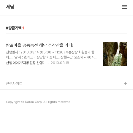
세담
땅끝기맥
1
땅끝마을 공룡능선 해남 주작산을 가다!
산행일시 : 2010.03.14 (05:00 - 11:30) 푸른산방 회원들과 함
께..... 날 씨 : 흐리고 바람강함 가끔 비.... 산행구간: 오소재 - 404봉
-412봉_427봉- 주작삼거리 - 작천소령 - 주작산휴양림 ( 약 8km)
산행 이야기/지방 원정 산행기
2010.03.18
한반도의 땅끝마을,전라남도 해남에 소재한 명산 주작산은 덕룡산과
더물어 땅끝기맥에서 빼어난 암릉으로 산객들의 마음을 설레이게 하
는 곳이다.해발429미터의 낮은 산이지만 작은공룡능선,혹은 해남용
아장성이라는 애칭으로 불리울정도로 아기자기한 암릉이 길게 이어져
관련사이트
있으며 난이도 또한 만만치 않은 곳으로 능선에서 펼쳐진 남해바다를
바라보며 걷는 길이 일품이다. 오소재 앞의 주작산 안내도 오소재 들머
리 이정표 가파른 계단구간을 지나 404봉에 도착하자 땅끝기맥임을
Copyright © Daum Corp. All rights reserved.
알수 있다...