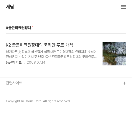
세담
골든피크원정대
1
K2 골든피크원정대의 코리안 루트 개척
낭가파르밧 정복후 하산길에 실족사한 고미영대장의 안타까운 소식이
전해온지 수일이 지나고 난후 K2스팬틱골든피크원정대의 코리안루트
개척 성공의 낭보가 전해왔다. 이번 코리안 루트 개척의 의미와 특징은
등산의 기초
2009.07.14
각각의 캠프와 고정로프 연결없이 시작부터 정상까지 한번에 등반하
는 방식인 알파인 스타일을 채택하였다는 것, 그리고 K2골든피크 원
정대는 국내 최초로 히말라야 7000m 이상 고산거벽을 알파인 스타
일로 등정하는 기록을 세웠다는 것이라고 한다. 김형일 대장을 비롯한
관련사이트
K2원정팀의 안전하산과 귀국을 기원해 본다. “정상입니다. 끝날 것 같
지 않던 2200m의 벽을 넘고, 5일 동안 제대로 먹지 못하고 자지 못
하고 추위에 떨며… 눈물이 날 것 같습니다.” 120시간이 넘는 지옥의
Copyright © Daum Corp. All rights reserved.
여정을 견딘 김형일 대장의 목소리에서는..