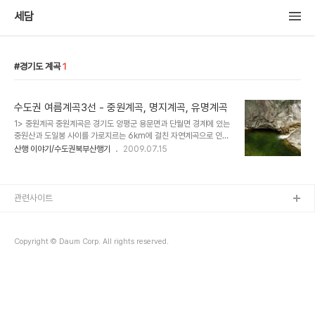
세담
경기도 계곡
1
수도권 여름계곡3선 - 중원계곡, 명지계곡, 유명계곡
1> 중원계곡 중원계곡은 경기도 양평군 용문면과 단월면 경계에 있는
중원산과 도일봉 사이를 가로지르는 6km에 걸친 자연계곡으로 인근
에 위치한 용문산의 유명세에 밀려 아직 일반에 널리 알려지지 못했으
산행 이야기/수도권북부산행기
2009.07.15
나 원시의 숲과 자연계곡의 아름다움은 그어느 곳에 내어 놓아도 뒤지
지 않는 명소이다. 6km정도 길게 이어지는 계곡은 사시사철 시원하
고 맑은 물줄기를 토해내고 있으며 여러 곳에서 소와 폭포를 만날수 있
는데 대표적인 폭포는 3단폭폭로서 자그마해 보이지만 많은 수량과
관련사이트
깊은 소를 보여주는 중원폭포가 있고 싸리재까지 이어지는 계곡물줄
기 가운데 수려한 치마폭포,오지계곡 폭포의 전형인 싸리폭포등이 있
다. 산행을 겸한 계곡 트레킹코스는 중원리 주차장에서 중원산으로 올
Copyright © Daum Corp. All rights reserved.
라 중원계곡으로 하산하는 코스가 여름에 일반적이며 중원계..