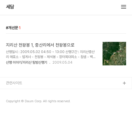
세담
개선문
1
지리산 천왕봉 1, 중산리에서 천왕봉으로
산행일시 : 2009.05.02 04:50 ~ 13:00 산행구간 : 지리산중산
리 매표소 - 법계사 - 천왕봉 - 제석봉 - 장터목대피소 - 참샘 - 백무
동날머리 참가인원 : 세담 1인 산행 - 모처럼 연휴가 시작되어 05월
산행 이야기/지리산 탐방산행기
2009.05.04
01일 지리산을 찾았다. 초파일인 05월 02일 오후부터 비가 내린다
는 일기예보를 접하고 새벽 일찍 남쪽 산청 중산리에서 올랐다가 북쪽
함양 백무동으로 하산 할수 있도록 산행계획을 세우고 중산리 매표소
에서 새벽 04시50분에 천왕봉을 향해 출발한다. 새벽시간 탐방지원
관련사이트
센터를 지난다. 아침 6시 부터 순두류자연학습원까지 운행하는 셔틀
버스를 이용하면 조금더 수월하게..
Copyright © Daum Corp. All rights reserved.