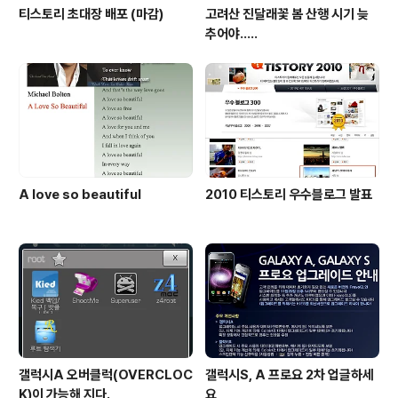
티스토리 초대장 배포 (마감)
고려산 진달래꽃 봄 산행 시기 늦
추어야.....
A love so beautiful
2010 티스토리 우수블로그 발표
갤럭시A 오버클럭(OVERCLOC
갤럭시S, A 프로요 2차 업글하세
K)이 가능해 지다.
요