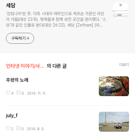
세담
‘감람나무’란 뜻. 다윗 시대의 레위인으로 게르손 가문인 라단
의 아들(대상 23:8). 형제들과 함께 성전 곳간을 관리했다. ‘스
담’과 같은 인물로 본다(대상 26:22). 세담 [Zetham] (라이
프성경사전)
구독하기
더보기
인터넷 이야기/사진 이야기
의 다른 글
주왕의 노래
글 내용
4
0
2014. 11. 11.
july_f
글 내용
2
0
2014. 8. 5.