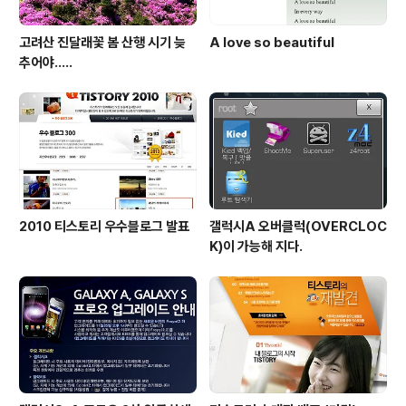
고려산 진달래꽃 봄 산행 시기 늦
A love so beautiful
추어야.....
2010 티스토리 우수블로그 발표
갤럭시A 오버클럭(OVERCLOC
K)이 가능해 지다.