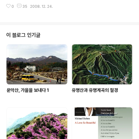
행복한 크리스마스 되시구요! 새해에도 건강과 마음 가득
늦어도 2주안에는 이전하시거나 개설해 주시길.....꼭 필요
0
35
2008. 12. 24.
한 사랑이 함께 하시길..... 한해동안 감사했습니다..... 이번
하신 분들에게 드리고 싶습니다.
주에는 눈 산행을 다녀올 예정입니다. 다녀와서 포스트로
올려드리겠습니다..... 이웃님들도 멋진 크리스마스 보내세
요! - 세담 - 티스토리 크리스마스카드 서식을 이용해 보았
습니다.....
이 블로그 인기글
운악산, 가을을 보내다 1
유명산과 유명계곡의 절경