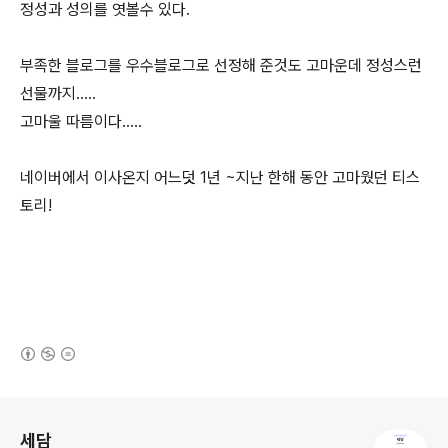
정성과 성의를 엿볼수 있다.
부족한 블로그를 우수블로그로 선정해 준것도 고마운데 정성스런
선물까지.....
고마울 따름이다.....
네이버에서 이사온지 어느덧 1년 ~지난 한해 동안 고마웠던 티스
토리!
(새창열림)
로그 정보
세담