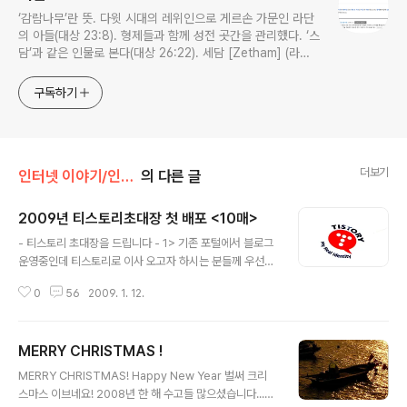
‘감람나무’란 뜻. 다윗 시대의 레위인으로 게르손 가문인 라단
의 아들(대상 23:8). 형제들과 함께 성전 곳간을 관리했다. ‘스
담’과 같은 인물로 본다(대상 26:22). 세담 [Zetham] (라이
프성경사전)
구독하기
더보기
인터넷 이야기/인터넷 정보
의 다른 글
2009년 티스토리초대장 첫 배포 <10매>
글 내용
- 티스토리 초대장을 드립니다 - 1> 기존 포털에서 블로그
운영중인데 티스토리로 이사 오고자 하시는 분들께 우선권
을 드립니다. ( 비밀댓글로 기존블로그 주소와 닉네임 정확
0
56
2009. 1. 12.
한 이메일 주소를 기록해 주세요~~~) 2>블로그를 운영하
지는 않지만 앞으로 티스토리에서 블로그를 운영해 보고
싶으신 분들은 운영할 블로그의 주제와 블로그를 시작하려
MERRY CHRISTMAS !
는 이유를 간단하게 기록하시고 초대장 받으실 이메일 주
글 내용
소를 정확하게 남겨주세요. - 스팸블로그와 불법 블로그 예
MERRY CHRISTMAS! Happy New Year 벌써 크리
방차원입니다 양해해 주세요.... 초대장을 받으신 분들중 2
스마스 이브네요! 2008년 한 해 수고들 많으셨습니다...
주간 블로그가 개설되지 않으면 다시 회수 할 예정이오니